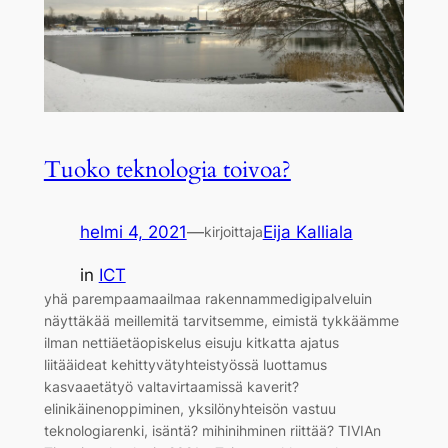
Tuoko teknologia toivoa?
helmi 4, 2021
—
Eija Kalliala
kirjoittaja
in
ICT
yhä parempaamaailmaa rakennammedigipalveluin
näyttäkää meillemitä tarvitsemme, eimistä tykkäämme
ilman nettiäetäopiskelus eisuju kitkatta ajatus
liitääideat kehittyvätyhteistyössä luottamus
kasvaaetätyö valtavirtaamissä kaverit?
elinikäinenoppiminen, yksilönyhteisön vastuu
teknologiarenki, isäntä? mihinihminen riittää? TIVIAn