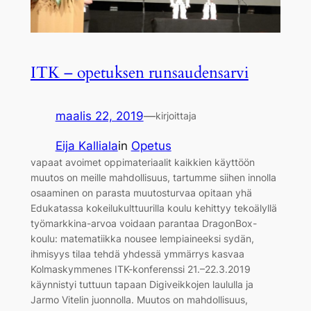
ITK – opetuksen runsaudensarvi
maalis 22, 2019
—
kirjoittaja
Eija Kalliala
in
Opetus
vapaat avoimet oppimateriaalit kaikkien käyttöön
muutos on meille mahdollisuus, tartumme siihen innolla
osaaminen on parasta muutosturvaa opitaan yhä
Edukatassa kokeilukulttuurilla koulu kehittyy tekoälyllä
työmarkkina-arvoa voidaan parantaa DragonBox-
koulu: matematiikka nousee lempiaineeksi sydän,
ihmisyys tilaa tehdä yhdessä ymmärrys kasvaa
Kolmaskymmenes ITK-konferenssi 21.–22.3.2019
käynnistyi tuttuun tapaan Digiveikkojen laululla ja
Jarmo Vitelin juonnolla. Muutos on mahdollisuus,