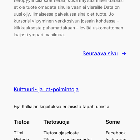
tietopyynnöllä saat tietää, kuka käyttää miten dataasi
et ole tuote omadata sinulle vaan ei vieraille Data on
uusi öljy. Ilmaisessa palvelussa sinä olet tuote. Jo
kursorisi viipyminen verkkosivun jossain kohdassa –
klikkauksesta puhumattakaan – leviää uskomattoman
laajasti ympäri maailmaa.
Seuraava sivu
→
Kulttuuri- ja ict-poimintoja
Eija Kallialan kirjoituksia erilaisista tapahtumista
Tietoa
Tietosuoja
Some
Tiimi
Tietosuojaseloste
Facebook
Historia
Tilaus- ja sopimusehdot
Instagram