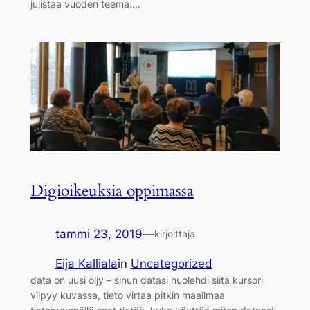
julistaa vuoden teema.…
Digioikeuksia oppimassa
tammi 23, 2019
—
kirjoittaja
Eija Kalliala
in
Uncategorized
data on uusi öljy – sinun datasi huolehdi siitä kursori
viipyy kuvassa, tieto virtaa pitkin maailmaa