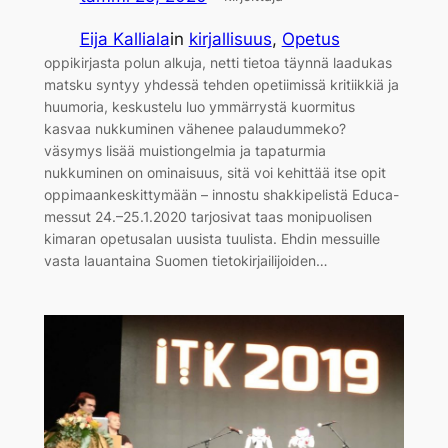
Eija Kalliala
in
kirjallisuus
, 
Opetus
oppikirjasta polun alkuja, netti tietoa täynnä laadukas
matsku syntyy yhdessä tehden opetiimissä kritiikkiä ja
huumoria, keskustelu luo ymmärrystä kuormitus
kasvaa nukkuminen vähenee palaudummeko?
väsymys lisää muistiongelmia ja tapaturmia
nukkuminen on ominaisuus, sitä voi kehittää itse opit
oppimaankeskittymään – innostu shakkipelistä Educa-
messut 24.–25.1.2020 tarjosivat taas monipuolisen
kimaran opetusalan uusista tuulista. Ehdin messuille
vasta lauantaina Suomen tietokirjailijoiden…