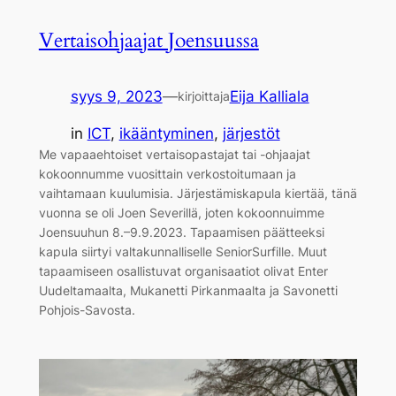
Vertaisohjaajat Joensuussa
syys 9, 2023
—
Eija Kalliala
kirjoittaja
in
ICT
, 
ikääntyminen
, 
järjestöt
Me vapaaehtoiset vertaisopastajat tai -ohjaajat
kokoonnumme vuosittain verkostoitumaan ja
vaihtamaan kuulumisia. Järjestämiskapula kiertää, tänä
vuonna se oli Joen Severillä, joten kokoonnuimme
Joensuuhun 8.–9.9.2023. Tapaamisen päätteeksi
kapula siirtyi valtakunnalliselle SeniorSurfille. Muut
tapaamiseen osallistuvat organisaatiot olivat Enter
Uudeltamaalta, Mukanetti Pirkanmaalta ja Savonetti
Pohjois-Savosta.