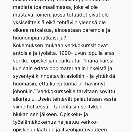
mediataitoa maailmassa, joka ei ole
mustavalkoinen, jossa totuudet eivät ole
yksiselitteisiä eikä tehtäviin yleensä ole
oikeaa ratkaisua, ainoastaan parempia ja
huonompia ratkaisuja?
Kokemuksen mukaan verkkokurssit ovat
antoisia ja työläitä. 1990-luvun lopulla eräs
verkko-opiskelijani purkautui: ”Ihana kurssi,
kun sain edetä oppimateriaalin linkeistä ja
syventyä kiinnostaviin asioihin – ja yhtäkkiä
huomasin, että kaksi tuntia oli hävinnyt
johonkin.” Verkkokursseille tarvitaan sovittu
aikataulu. Usein tehtävät palautetaan vasta
viime hetkessä – tai erilaisin selityksin
hiukan sen jälkeen. Opiskelu- ja
työelämäkokemus heijastuu verkko-
opiskelun laatuun ja itseohjautuvuuteen.