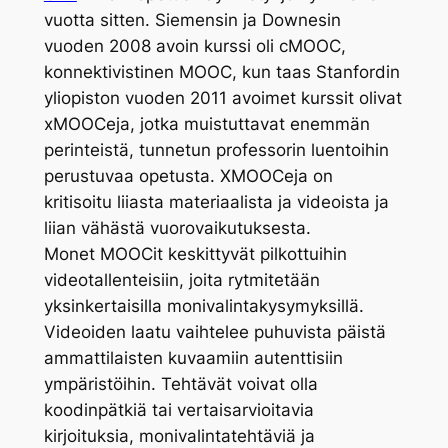
vuotta sitten. Siemensin ja Downesin
vuoden 2008 avoin kurssi oli cMOOC,
konnektivistinen MOOC, kun taas Stanfordin
yliopiston vuoden 2011 avoimet kurssit olivat
xMOOCeja, jotka muistuttavat enemmän
perinteistä, tunnetun professorin luentoihin
perustuvaa opetusta. XMOOCeja on
kritisoitu liiasta materiaalista ja videoista ja
liian vähästä vuorovaikutuksesta.
Monet MOOCit keskittyvät pilkottuihin
videotallenteisiin, joita rytmitetään
yksinkertaisilla monivalintakysymyksillä.
Videoiden laatu vaihtelee puhuvista päistä
ammattilaisten kuvaamiin autenttisiin
ympäristöihin. Tehtävät voivat olla
koodinpätkiä tai vertaisarvioitavia
kirjoituksia, monivalintatehtäviä ja