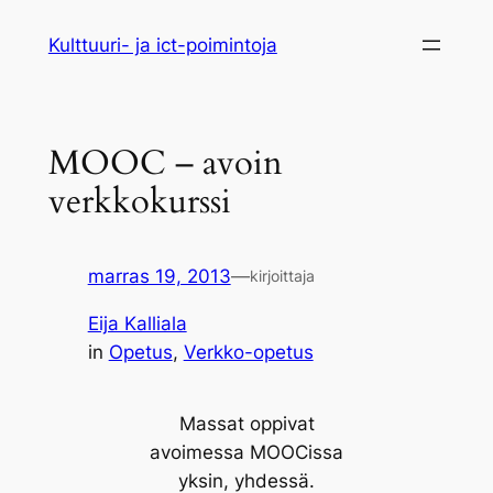
Siirry
Kulttuuri- ja ict-poimintoja
sisältöön
MOOC – avoin
verkkokurssi
marras 19, 2013
—
kirjoittaja
Eija Kalliala
in
Opetus
, 
Verkko-opetus
Massat oppivat
avoimessa MOOCissa
yksin, yhdessä.