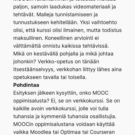
paljon, samoin laadukas videomateriaali ja
tehtävät. Malleja tunnistamiseen ja
tunnustukseen kehitellään. Yksi vaihtoehto
olisi, että kurssi olisi ilmainen, mutta todistus
maksullinen. Koneellinen arviointi ei
välttämättä onnistu kaikissa tehtävissä.
Mikä on kestävällä pohjalla ja mikä johtaa
johonkin? Verkko-opetus on tänään
itsestäänselvyys, verkkohan liittyy lähes aina
opetukseen tavalla tai toisella.
Pohdintaa
Esityksen jälkeen kysyttiin, onko MOOC
oppimisalusta? Ei, se on verkkokurssi. Se on
kaikille avoin verkkokurssi, jolle voi tulla
tuhansia ja kymmeniä tuhansia osallistujia.
MOOCin oppimisalustana voidaan käyttää
vaikka Moodlea tai Optimaa tai Courseran