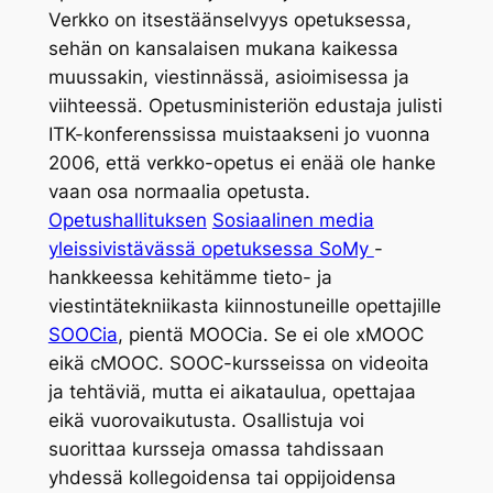
Verkko on itsestäänselvyys opetuksessa,
sehän on kansalaisen mukana kaikessa
muussakin, viestinnässä, asioimisessa ja
viihteessä. Opetusministeriön edustaja julisti
ITK-konferenssissa muistaakseni jo vuonna
2006, että verkko-opetus ei enää ole hanke
vaan osa normaalia opetusta.
Opetushallituksen
Sosiaalinen media
yleissivistävässä opetuksessa SoMy
-
hankkeessa kehitämme tieto- ja
viestintätekniikasta kiinnostuneille opettajille
SOOCia
, pientä MOOCia. Se ei ole xMOOC
eikä cMOOC. SOOC-kursseissa on videoita
ja tehtäviä, mutta ei aikataulua, opettajaa
eikä vuorovaikutusta. Osallistuja voi
suorittaa kursseja omassa tahdissaan
yhdessä kollegoidensa tai oppijoidensa