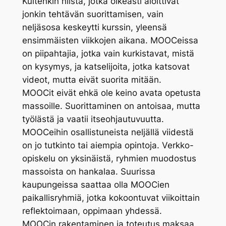
Kuitenkin niistä, jotka oikeasti aloittivat
jonkin tehtävän suorittamisen, vain
neljäsosa keskeytti kurssin, yleensä
ensimmäisten viikkojen aikana. MOOCeissa
on piipahtajia, jotka vain kurkistavat, mistä
on kysymys, ja katselijoita, jotka katsovat
videot, mutta eivät suorita mitään.
MOOCit eivät ehkä ole keino avata opetusta
massoille. Suorittaminen on antoisaa, mutta
työlästä ja vaatii itseohjautuvuutta.
MOOCeihin osallistuneista neljällä viidestä
on jo tutkinto tai aiempia opintoja. Verkko-
opiskelu on yksinäistä, ryhmien muodostus
massoista on hankalaa. Suurissa
kaupungeissa saattaa olla MOOCien
paikallisryhmiä, jotka kokoontuvat viikoittain
reflektoimaan, oppimaan yhdessä.
MOOCin rakentaminen ja toteutus maksaa