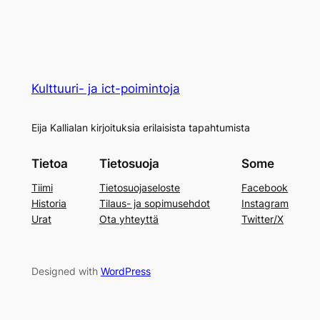
Kulttuuri- ja ict-poimintoja
Eija Kallialan kirjoituksia erilaisista tapahtumista
Tietoa
Tietosuoja
Some
Tiimi
Tietosuojaseloste
Facebook
Historia
Tilaus- ja sopimusehdot
Instagram
Urat
Ota yhteyttä
Twitter/X
Designed with
WordPress