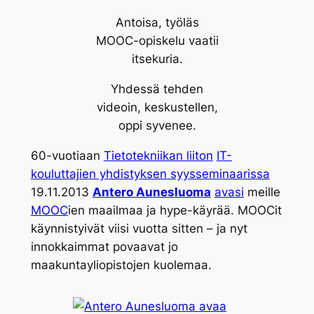
Antoisa, työläs
MOOC-opiskelu vaatii
itsekuria.
Yhdessä tehden
videoin, keskustellen,
oppi syvenee.
60-vuotiaan
Tietotekniikan liiton
IT-
kouluttajien yhdistyksen syysseminaarissa
19.11.2013
Antero Aunesluoma
avasi
meille
MOOC
ien maailmaa ja hype-käyrää. MOOCit
käynnistyivät viisi vuotta sitten – ja nyt
innokkaimmat povaavat jo
maakuntayliopistojen kuolemaa.