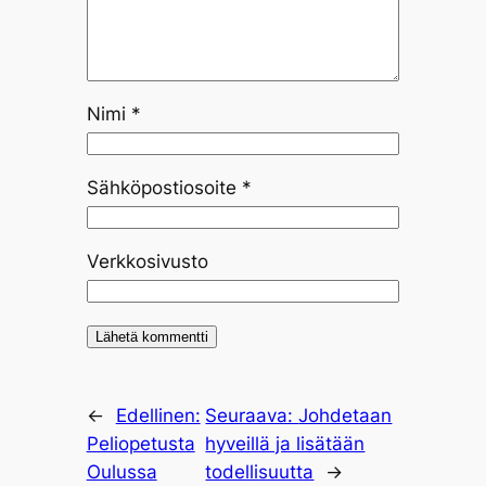
Nimi
*
Sähköpostiosoite
*
Verkkosivusto
←
Edellinen:
Seuraava:
Johdetaan
Peliopetusta
hyveillä ja lisätään
Oulussa
todellisuutta
→