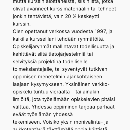
mutta kurssin aloittaneista, siis niistä, jotka
olivat avanneet kurssimateriaalin tai tehneet
jonkin tehtävistä, vain 20 % keskeytti
kurssin.
Olen opettanut verkossa vuodesta 1997, ja
kaikilla kursseillani tehdään ryhmätöitä.
Opiskelijaryhmät mallintavat todellisuutta ja
kehittävät siitä tietojärjestelmiä tai
selvityksiä projektina todelliselle
toimeksiantajalle, tai syventyvät tutkivan
oppimisen menetelmin ajankohtaiseen
laajaan kysymykseen. Yksinäinen verkko-
opiskelu tuntuu vieraalta – tai ainakin
ilmiöltä, jota työelämään opiskelevien pitäisi
välttää. Yhdessä oppiminen tarjoaa parhaat
eväät työelämän yhdessä
tekemiseen. Voisiko yksin monivalinta- ja
aukkotehtäviä täyttämällä oppia kriittistä