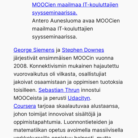
Antero Aunesluoma avaa MOOCien
maailmaa IT-kouluttajien
syysseminaarissa.
George Siemens
ja
Stephen Downes
järjestivät ensimmäisen MOOCin vuonna
2008. Konnektivismin mukainen hajautettu
vuorovaikutus oli vilkasta, osallistujiat
jakoivat osaamistaan ja oppimisen tuotoksia
toisilleen.
Sebastian Thrun
innostui
MOOCeista ja perusti
Udacityn
.
Coursera
tarjoaa skaalautuvaa alustaansa,
johon toimijat innovoivat sisältöjä ja
oppimistapahtumia. Luonnontieteiden ja
matematiikan opetus avoimella massiivisella
verkkokurssilla onnistuu helposti, mutta