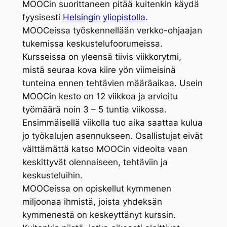
MOOCin suorittaneen pitää kuitenkin käydä
fyysisesti
Helsingin yliopistolla
.
MOOCeissa työskennellään verkko-ohjaajan
tukemissa keskustelufoorumeissa.
Kursseissa on yleensä tiivis viikkorytmi,
mistä seuraa kova kiire yön viimeisinä
tunteina ennen tehtävien määräaikaa. Usein
MOOCin kesto on 12 viikkoa ja arvioitu
työmäärä noin 3 – 5 tuntia viikossa.
Ensimmäisellä viikolla tuo aika saattaa kulua
jo työkalujen asennukseen. Osallistujat eivät
välttämättä katso MOOCin videoita vaan
keskittyvät olennaiseen, tehtäviin ja
keskusteluihin.
MOOCeissa on opiskellut kymmenen
miljoonaa ihmistä, joista yhdeksän
kymmenestä on keskeyttänyt kurssin.