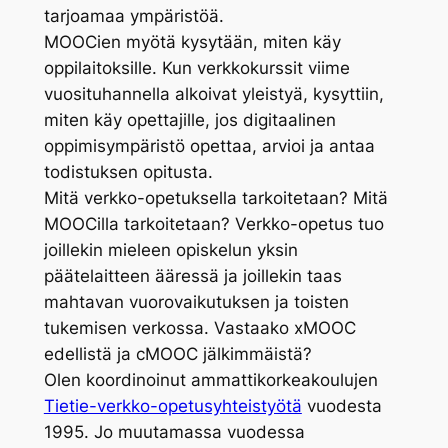
tarjoamaa ympäristöä.
MOOCien myötä kysytään, miten käy
oppilaitoksille. Kun verkkokurssit viime
vuosituhannella alkoivat yleistyä, kysyttiin,
miten käy opettajille, jos digitaalinen
oppimisympäristö opettaa, arvioi ja antaa
todistuksen opitusta.
Mitä verkko-opetuksella tarkoitetaan? Mitä
MOOCilla tarkoitetaan? Verkko-opetus tuo
joillekin mieleen opiskelun yksin
päätelaitteen ääressä ja joillekin taas
mahtavan vuorovaikutuksen ja toisten
tukemisen verkossa. Vastaako xMOOC
edellistä ja cMOOC jälkimmäistä?
Olen koordinoinut ammattikorkeakoulujen
Tietie-verkko-opetusyhteistyötä
vuodesta
1995. Jo muutamassa vuodessa