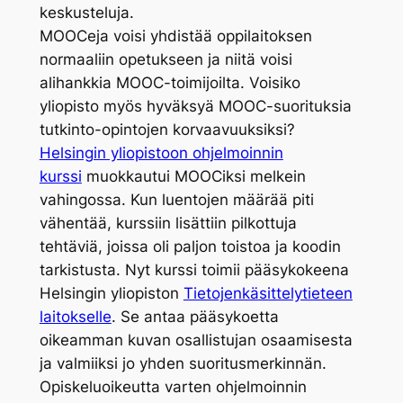
keskusteluja.
MOOCeja voisi yhdistää oppilaitoksen
normaaliin opetukseen ja niitä voisi
alihankkia MOOC-toimijoilta. Voisiko
yliopisto myös hyväksyä MOOC-suorituksia
tutkinto-opintojen korvaavuuksiksi?
Helsingin yliopistoon ohjelmoinnin
kurssi
muokkautui MOOCiksi melkein
vahingossa. Kun luentojen määrää piti
vähentää, kurssiin lisättiin pilkottuja
tehtäviä, joissa oli paljon toistoa ja koodin
tarkistusta. Nyt kurssi toimii pääsykokeena
Helsingin yliopiston
Tietojenkäsittelytieteen
laitokselle
. Se antaa pääsykoetta
oikeamman kuvan osallistujan osaamisesta
ja valmiiksi jo yhden suoritusmerkinnän.
Opiskeluoikeutta varten ohjelmoinnin