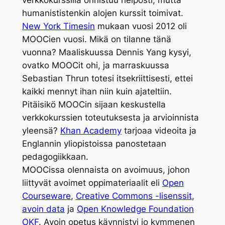
humanististenkin alojen kurssit toimivat.
New York Timesin
mukaan vuosi 2012 oli
MOOCien vuosi. Mikä on tilanne tänä
vuonna? Maaliskuussa Dennis Yang kysyi,
ovatko MOOCit ohi, ja marraskuussa
Sebastian Thrun totesi itsekriittisesti, ettei
kaikki mennyt ihan niin kuin ajateltiin.
Pitäisikö MOOCin sijaan keskustella
verkkokurssien toteutuksesta ja arvioinnista
yleensä?
Khan Academy
tarjoaa videoita ja
Englannin yliopistoissa panostetaan
pedagogiikkaan.
MOOCissa olennaista on avoimuus, johon
liittyvät avoimet oppimateriaalit eli
Open
Courseware
,
Creative Commons -lisenssit
,
avoin data
ja
Open Knowledge Foundation
OKF
. Avoin opetus käynnistyi jo kymmenen