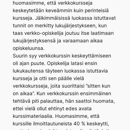
huomasimme, että verkkokursseja
keskeytetään keveämmin kuin perinteisiä
kursseja. Jälkimmäisissä luokassa istuttavat
tunnit on merkitty lukujärjestykseen, kun
taas verkko-opiskelija joutuu itse laatimaan
lukujärjestyksensä ja varaamaan aikaa
opiskeluunsa.
Suurin syy verkkokurssin keskeyttämiseen
oli ajan puute. Opiskelija latasi ensin
lukukautensa täyteen luokassa istuttavia
kursseja ja otti sen päälle vielä
verkkokursseja, joita suorittaisi ”sitten kun
on aikaa”. Kun verkkokurssin ensimmäinen
tehtävä piti palauttaa, hän saattoi huomata,
ettei vielä ollut ehtinyt edes avata
kurssimateriaalia. Huomasimme, että
kurssille ilmoittautuneista 40 % keskeytti,