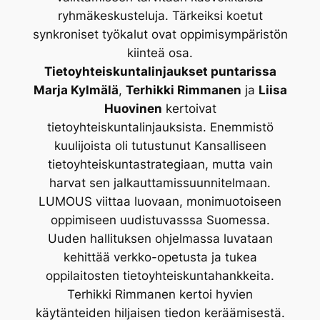
ryhmäkeskusteluja. Tärkeiksi koetut
synkroniset työkalut ovat oppimisympäristön
kiinteä osa.
Tietoyhteiskuntalinjaukset puntarissa
Marja Kylmälä
,
Terhikki Rimmanen
ja
Liisa
Huovinen
kertoivat
tietoyhteiskuntalinjauksista. Enemmistö
kuulijoista oli tutustunut Kansalliseen
tietoyhteiskuntastrategiaan, mutta vain
harvat sen jalkauttamissuunnitelmaan.
LUMOUS viittaa luovaan, monimuotoiseen
oppimiseen uudistuvasssa Suomessa.
Uuden hallituksen ohjelmassa luvataan
kehittää verkko-opetusta ja tukea
oppilaitosten tietoyhteiskuntahankkeita.
Terhikki Rimmanen kertoi hyvien
käytänteiden hiljaisen tiedon keräämisestä.