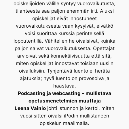
opiskelijoiden välille syntyy vuorovaikutusta,
tilanteesta saa paljon enemmän irti. Aluksi
opiskelijat eivät innostuneet
vuorovaikutuksesta vaan kysyivät, eivätkö
voisi suorittaa kurssia perinteisellä
lopputentillä. Vähitellen he oivalsivat, kuinka
paljon saivat vuorovaikutuksesta. Opettajat
arvioivat sekä konnektiivisuutta että sitä,
miten opiskelijat innostavat toisiaan uusiin
oivalluksiin. Tyhjentävä luento ei herätä
ajatuksia; hyvä luento on provosoiva ja
haastava.
Podcasting ja webcasting – mullistava
opetusmenetelmien muuttaja
Leena Vainio
johti istunnon ja kertoi, miten
vuosi sitten oivalsi iPodin mullistaneen
opiskelun maailmalla.