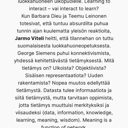
luokkahuoneen ulkopuolelle. Learning to
interact – vai interact to learn?
Kun Barbara Dieu ja Teemu Leinonen
totesivat, että tuntuu absurdilta puhua
tunnin ajan kuulematta yleisön reaktioita,
Jarmo Viteli
heitti, että tilannehan on tuttu
suomalaisesta luokkahuoneopetuksesta.
George Siemens puhui konnektivismista,
yhdessä kehitettävästä tietämyksestä. Mitä
tietämys on? Ulkoista? Objektiivista?
Sisäisen representaatiota? Uuden
rakentamista? Nopea muutos edellyttää
tietämystä. Datasta tulee informaatiota ja
siitä tietämystä, mutta tarvitaan oppimista,
jotta tietämys muuttuisi merkityksiksi ja
viisaudeksi (data, information, knowledge,
learning, meaning, wisdom). Meaning is a
function of network.