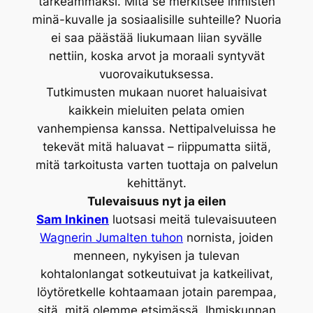
tärkeämmäksi. Mitä se merkitsee ihmisten
minä-kuvalle ja sosiaalisille suhteille? Nuoria
ei saa päästää liukumaan liian syvälle
nettiin, koska arvot ja moraali syntyvät
vuorovaikutuksessa.
Tutkimusten mukaan nuoret haluaisivat
kaikkein mieluiten pelata omien
vanhempiensa kanssa. Nettipalveluissa he
tekevät mitä haluavat – riippumatta siitä,
mitä tarkoitusta varten tuottaja on palvelun
kehittänyt.
Tulevaisuus nyt ja eilen
Sam Inkinen
luotsasi meitä tulevaisuuteen
Wagnerin Jumalten tuhon
nornista, joiden
menneen, nykyisen ja tulevan
kohtalonlangat sotkeutuivat ja katkeilivat,
löytöretkelle kohtaamaan jotain parempaa,
sitä, mitä olemme etsimässä. Ihmiskunnan