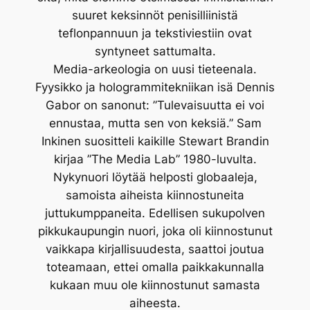
suuret keksinnöt penisilliinistä
teflonpannuun ja tekstiviestiin ovat
syntyneet sattumalta.
Media-arkeologia on uusi tieteenala.
Fyysikko ja hologrammitekniikan isä Dennis
Gabor on sanonut: ”Tulevaisuutta ei voi
ennustaa, mutta sen von keksiä.” Sam
Inkinen suositteli kaikille Stewart Brandin
kirjaa ”The Media Lab” 1980-luvulta.
Nykynuori löytää helposti globaaleja,
samoista aiheista kiinnostuneita
juttukumppaneita. Edellisen sukupolven
pikkukaupungin nuori, joka oli kiinnostunut
vaikkapa kirjallisuudesta, saattoi joutua
toteamaan, ettei omalla paikkakunnalla
kukaan muu ole kiinnostunut samasta
aiheesta.