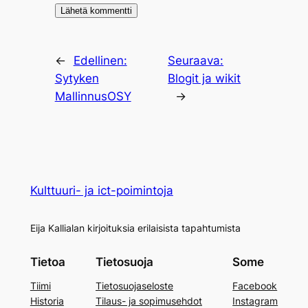
←
Edellinen:
Seuraava:
Sytyken
Blogit ja wikit
MallinnusOSY
→
Kulttuuri- ja ict-poimintoja
Eija Kallialan kirjoituksia erilaisista tapahtumista
Tietoa
Tietosuoja
Some
Tiimi
Tietosuojaseloste
Facebook
Historia
Tilaus- ja sopimusehdot
Instagram