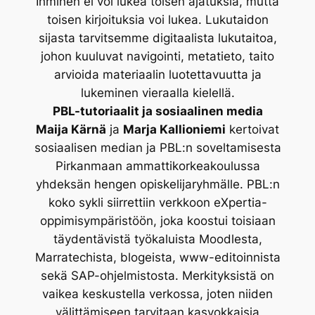
Ihminen ei voi lukea toisen ajatuksia, mutta
toisen kirjoituksia voi lukea. Lukutaidon
sijasta tarvitsemme digitaalista lukutaitoa,
johon kuuluvat navigointi, metatieto, taito
arvioida materiaalin luotettavuutta ja
lukeminen vieraalla kielellä.
PBL-tutoriaalit ja sosiaalinen media
Maija Kärnä
ja
Marja Kallioniemi
kertoivat
sosiaalisen median ja PBL:n soveltamisesta
Pirkanmaan ammattikorkeakoulussa
yhdeksän hengen opiskelijaryhmälle. PBL:n
koko sykli siirrettiin verkkoon eXpertia-
oppimisympäristöön, joka koostui toisiaan
täydentävistä työkaluista Moodlesta,
Marratechista, blogeista, www-editoinnista
sekä SAP-ohjelmistosta. Merkityksistä on
vaikea keskustella verkossa, joten niiden
välittämiseen tarvitaan kasvokkaisia