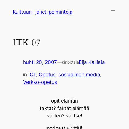
Siirry
Kulttuuri- ja ict-poimintoja
sisältöön
ITK 07
huhti 20, 2007
—
Eija Kalliala
kirjoittaja
in
ICT
, 
Opetus
, 
sosiaalinen media
, 
Verkko-opetus
opit elämän
faktat? faktat elämää
varten? valitse!
podcast virittää