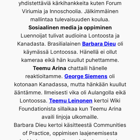
yhdistettäviä kärkihankkeita kuten Forum
Viriumia ja Innoschoolia. Jälkimmäinen
mallintaa tulevaisuuden koulua.
Sosiaalinen media ja oppiminen
Luennoijat tulivat audioina Lontoosta ja
Kanadasta. Brasilialainen
Barbara Dieu
oli
käymässä Lontoossa. Hänellä ei ollut
kameraa eikä hän kuullut puhettamme.
Teemu Arina
chattaili hänelle
reaktioitamme.
George Siemens
oli
kotonaan Kanadassa, mutta hänkään kuullut
ääntämme. Ilmeisesti vika oli Aulangolla eikä
Lontoossa.
Teemu Leinonen
kertoi Wiki
Foundationista sillaikaa kun Teemu Arina
availi linjoja ulkomaille.
Barbara Dieu kertoi käsitteestä Communities
of Practice, oppimisen laajenemisesta