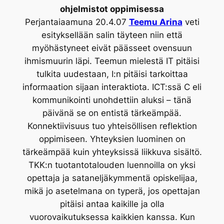
ohjelmistot oppimisessa
Perjantaiaamuna 20.4.07
Teemu Arina
veti
esityksellään salin täyteen niin että
myöhästyneet eivät päässeet ovensuun
ihmismuurin läpi. Teemun mielestä IT pitäisi
tulkita uudestaan, I:n pitäisi tarkoittaa
informaation sijaan interaktiota. ICT:ssä C eli
kommunikointi unohdettiin aluksi – tänä
päivänä se on entistä tärkeämpää.
Konnektiivisuus tuo yhteisöllisen reflektion
oppimiseen. Yhteyksien luominen on
tärkeämpää kuin yhteyksissä liikkuva sisältö.
TKK:n tuotantotalouden luennoilla on yksi
opettaja ja sataneljäkymmentä opiskelijaa,
mikä jo asetelmana on typerä, jos opettajan
pitäisi antaa kaikille ja olla
vuorovaikutuksessa kaikkien kanssa. Kun