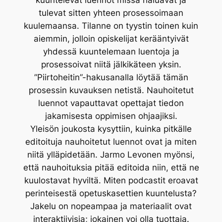
tulevat sitten yhteen prosessoimaan
kuulemaansa. Tilanne on tyystin toinen kuin
aiemmin, jolloin opiskelijat kerääntyivät
yhdessä kuuntelemaan luentoja ja
prosessoivat niitä jälkikäteen yksin.
”Piirtoheitin”-hakusanalla löytää tämän
prosessin kuvauksen netistä. Nauhoitetut
luennot vapauttavat opettajat tiedon
jakamisesta oppimisen ohjaajiksi.
Yleisön joukosta kysyttiin, kuinka pitkälle
editoituja nauhoitetut luennot ovat ja miten
niitä ylläpidetään. Jarmo Levonen myönsi,
että nauhoituksia pitää editoida niin, että ne
kuulostavat hyviltä. Miten podcastit eroavat
perinteisestä opetuskasettien kuuntelusta?
Jakelu on nopeampaa ja materiaalit ovat
interaktiivisia; jokainen voi olla tuottaja.