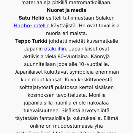
materiaaleja pitkillä metromatkoillaan.
Nuoret ja media
Satu Heliö
esitteli tutkimustaan Sulaken
Habbo-hotellin
käyttäjistä. He ovat tavallisia
nuoria eri maista.
Teppo Turkki
johdatti meidät kuvamatkalle
Japanin
otakuihin
. Japanilaiset ovat
aktiivisia vielä 80-vuotiaina. Kännyjä
suunnitellaan jopa alle 10-vuotiaille.
Japanilaiset kuluttavat symboleja enemmän
kuin muut kansat. Kuva keskittyneestä
soittajatytöstä puistossa kertoi sisäisen
kosmoksen tavoittelusta. Monilla
japanilaisilla nuorilla ei ole näköalaa
tulevaisuuteen. Sisäistä arvotyhjiötä
täytetään fantasioilla ja kulutuksella. Elämä
online on muodostumassa yhä