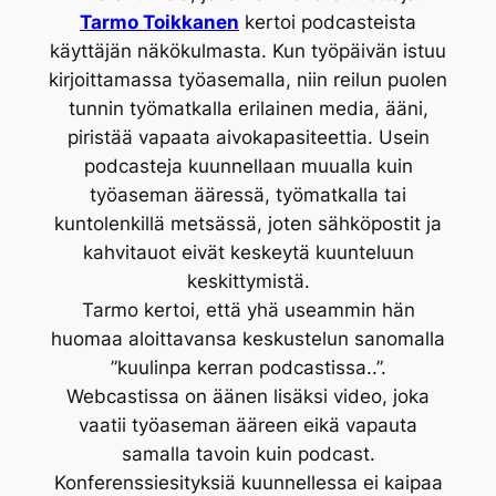
Tarmo Toikkanen
kertoi podcasteista
käyttäjän näkökulmasta. Kun työpäivän istuu
kirjoittamassa työasemalla, niin reilun puolen
tunnin työmatkalla erilainen media, ääni,
piristää vapaata aivokapasiteettia. Usein
podcasteja kuunnellaan muualla kuin
työaseman ääressä, työmatkalla tai
kuntolenkillä metsässä, joten sähköpostit ja
kahvitauot eivät keskeytä kuunteluun
keskittymistä.
Tarmo kertoi, että yhä useammin hän
huomaa aloittavansa keskustelun sanomalla
”kuulinpa kerran podcastissa..”.
Webcastissa on äänen lisäksi video, joka
vaatii työaseman ääreen eikä vapauta
samalla tavoin kuin podcast.
Konferenssiesityksiä kuunnellessa ei kaipaa