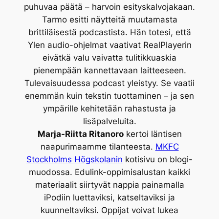
puhuvaa päätä – harvoin esityskalvojakaan.
Tarmo esitti näytteitä muutamasta
brittiläisestä podcastista. Hän totesi, että
Ylen audio-ohjelmat vaativat RealPlayerin
eivätkä valu vaivatta tulitikkuaskia
pienempään kannettavaan laitteeseen.
Tulevaisuudessa podcast yleistyy. Se vaatii
enemmän kuin tekstin tuottaminen – ja sen
ympärille kehitetään rahastusta ja
lisäpalveluita.
Marja-Riitta Ritanoro
kertoi läntisen
naapurimaamme tilanteesta.
MKFC
Stockholms Högskolanin
kotisivu on blogi-
muodossa. Edulink-oppimisalustan kaikki
materiaalit siirtyvät nappia painamalla
iPodiin luettaviksi, katseltaviksi ja
kuunneltaviksi. Oppijat voivat lukea