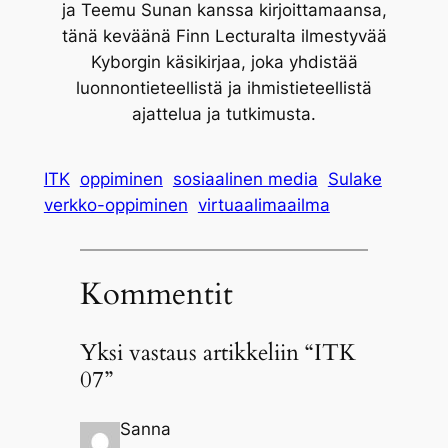
ja Teemu Sunan kanssa kirjoittamaansa,
tänä keväänä Finn Lecturalta ilmestyvää
Kyborgin käsikirjaa, joka yhdistää
luonnontieteellistä ja ihmistieteellistä
ajattelua ja tutkimusta.
ITK
oppiminen
sosiaalinen media
Sulake
verkko-oppiminen
virtuaalimaailma
Kommentit
Yksi vastaus artikkeliin “ITK
07”
Sanna