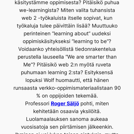
käsitystämme oppimisesta? Pitäisikö puhua
we-learningista? Miten valita tuhansista
web 2 -työkaluista itselle sopivat, kun
työkaluja tulee päivittäin lisää? Muuttuuko
perinteinen ”learning about” uudeksi
oppimiskäsitykseksi ”learning to be”?
Voidaanko yhteisöllistä tiedonrakentelua
perustella lauseella ”We are smarter than
Me”? Pitäisikö web 2:n myötä ruveta
puhumaan learning 2:sta? Esityksensä
lopuksi Wolf huomautti, että hänen
runsaasta verkko-oppimismateriaalistaan 90
% on oppijoiden tekemää.
Professori
Roger Säljö
pohti, miten
kehitetään osaavia yksilöitä.
Luolamaalauksen sanoma aukeaa
vuosisatoja sen piirtämisen jälkeenkin.