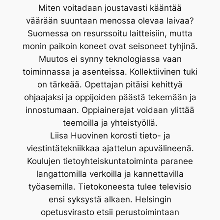
Miten voitadaan joustavasti kääntää
väärään suuntaan menossa olevaa laivaa?
Suomessa on resurssoitu laitteisiin, mutta
monin paikoin koneet ovat seisoneet tyhjinä.
Muutos ei synny teknologiassa vaan
toiminnassa ja asenteissa. Kollektiivinen tuki
on tärkeää. Opettajan pitäisi kehittyä
ohjaajaksi ja oppijoiden päästä tekemään ja
innostumaan. Oppiainerajat voidaan ylittää
teemoilla ja yhteistyöllä.
Liisa Huovinen korosti tieto- ja
viestintätekniikkaa ajattelun apuvälineenä.
Koulujen tietoyhteiskuntatoiminta paranee
langattomilla verkoilla ja kannettavilla
työasemilla. Tietokoneesta tulee televisio
ensi syksystä alkaen. Helsingin
opetusvirasto etsii perustoimintaan