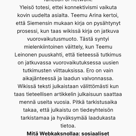
Yleisö totesi, ettei konnektivismi vaikuta
kovin uudelta asialta. Teemu Arina kertoi,
että Siemensin mukaan kirja on pysähtynyt
prosessi, kun taas wikissä kirja on jatkuva
vuorovaikutusmuoto. Tästä syntyi
mielenkiintoinen väittely, kun Teemu
Leinonen puuskahti, että tieteessä tutkimus
on jatkuvassa vuorovaikutuksessa uusien
tutkimusten viittauksissa. Ero on vain
aikajänteessä ja laadun valvonnassa.
Wikissä teksti julkaistaan välittömästi kun
taas tieteellisen artikkelin julkaisuun saattaa
mennä useita vuosia. Pitkä tarkistusaika
takaa, että julkaistu on tiedeyhteisön
tarkistamaa ja hyväksymää laadukasta
tietoa.
Mitä Webkaksnollaa: sosiaaliset