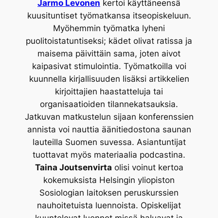
Jarmo Levonen
kertoi käyttäneensä
kuusituntiset työmatkansa itseopiskeluun.
Myöhemmin työmatka lyheni
puolitoistatuntiseksi; kädet olivat ratissa ja
maisema päivittäin sama, joten aivot
kaipasivat stimulointia. Työmatkoilla voi
kuunnella kirjallisuuden lisäksi artikkelien
kirjoittajien haastatteluja tai
organisaatioiden tilannekatsauksia.
Jatkuvan matkustelun sijaan konferenssien
annista voi nauttia äänitiedostona saunan
lauteilla Suomen suvessa. Asiantuntijat
tuottavat myös materiaalia podcastina.
Taina Joutsenvirta
olisi voinut kertoa
kokemuksista Helsingin yliopiston
Sosiologian laitoksen peruskurssien
nauhoitetuista luennoista. Opiskelijat
kuuntelevat luennot missä haluavat ja