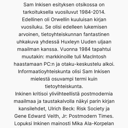
Sam Inkisen esityksen otsikossa on
tarkoituksella vuosiluvut 1984-2014.
Edellinen oli Orwellin kuuluisan kirjan
vuosiluku. Se olisi edelleen lukemisen
arvoinen, tietoyhteiskunnan fantastinen
uhkakuva yhdessä Huxleyn Uuden uljaan
maailman kanssa. Vuonna 1984 tapahtui
muutakin: markkinoille tuli MacIntosh
haastamaan PC:n ja otaku-keskustelu alkoi.
Informaatioyhteiskunta olisi Sam Inkisen
mielestä osuvampi termi kuin
tietoyhteiskunta.
Inkinen kritisoi yliviihteellistä postmodernia
maailmaa ja taustakalvolla näkyi parin kirjan
kansilehdet, Ulrich Beck: Risk Society ja
Gene Edward Veith, Jr: Postmodern Times.
Lopuksi Inkinen mainosti Mika Ala-Korpelan