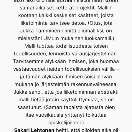
abstrakti oliomalli auttaa hallitsemaan useat
samanaikaiset ketterät projektit. Malliin
kootaan kaikki keskeiset käsitteet, joista
liiketoiminta tarvitsee tietoa. (Otus, jota
Jukka Tamminen nimitti oliomalliksi, on
mielestäni UML:n mukainen luokkamalli.)
Malli tuottaa todellisuudesta toisen
todellisuuden, lennoista varausjärjestelmän.
Tarvitsemme älykkään ihmisen, joka huomaa
vastaavuudet näiden todellisuuksien välillä –
ja tämän älykkään ihmisen soisi olevan
mukana jo järjestelmän rakennusvaiheessa.
Jukka sanoi, että jos liiketoiminnan abstrakti
malli tietää jotain käyttöliittymistä, se on
saastunut. (Saman tapaista ajatusta olen
itse vuosikausia yrittänyt tolkuttaa
opiskelijoilleni.)
Sakari Lehtonen
heitti, että olioiden aika oli