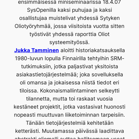
ensimmäisessä miniseminaarissa 18.4.07
SysOpenilla kaksi puhujaa ja kaksi
osallistujaa muistelivat yhdessä Sytyken
Oliotyöryhmää, jossa viisitoista vuotta sitten
työstivät yhdessä raporttia Oliot
systeemityössä.
Jukka Tamminen
aloitti historiakatsauksella
1980-luvun lopulla Finnairilla tehtyihin SRM-
tutkimuksiin, jotka paljastivat yksitoista
asiakastietojärjestelmää; joka sovelluksella
oli omansa ja jokaisessa niistä tiedot eri
tiloissa. Kokonaismallintaminen selkeytti
tilannetta, mutta toi raskaat vuosia
kestäneet projektit, jotka vastasivat huonosti
nopeasti muuttuvan liiketoiminnan tarpeisiin.
Tänään tietojärjestelmiä kehitetään
ketterästi. Muutamassa päivässä laadittava