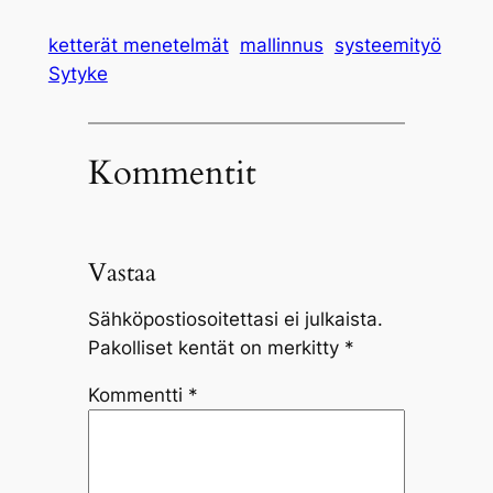
ketterät menetelmät
mallinnus
systeemityö
Sytyke
Kommentit
Vastaa
Sähköpostiosoitettasi ei julkaista.
Pakolliset kentät on merkitty
*
Kommentti
*