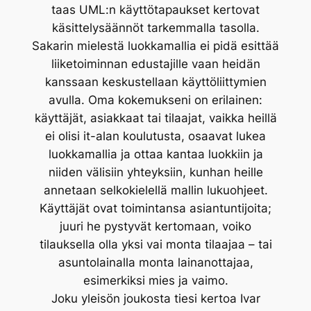
taas UML:n käyttötapaukset kertovat
käsittelysäännöt tarkemmalla tasolla.
Sakarin mielestä luokkamallia ei pidä esittää
liiketoiminnan edustajille vaan heidän
kanssaan keskustellaan käyttöliittymien
avulla. Oma kokemukseni on erilainen:
käyttäjät, asiakkaat tai tilaajat, vaikka heillä
ei olisi it-alan koulutusta, osaavat lukea
luokkamallia ja ottaa kantaa luokkiin ja
niiden välisiin yhteyksiin, kunhan heille
annetaan selkokielellä mallin lukuohjeet.
Käyttäjät ovat toimintansa asiantuntijoita;
juuri he pystyvät kertomaan, voiko
tilauksella olla yksi vai monta tilaajaa – tai
asuntolainalla monta lainanottajaa,
esimerkiksi mies ja vaimo.
Joku yleisön joukosta tiesi kertoa Ivar