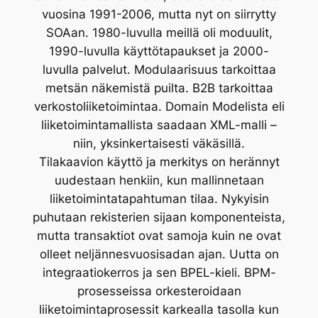
vuosina 1991-2006, mutta nyt on siirrytty
SOAan. 1980-luvulla meillä oli moduulit,
1990-luvulla käyttötapaukset ja 2000-
luvulla palvelut. Modulaarisuus tarkoittaa
metsän näkemistä puilta. B2B tarkoittaa
verkostoliiketoimintaa. Domain Modelista eli
liiketoimintamallista saadaan XML-malli –
niin, yksinkertaisesti väkäsillä.
Tilakaavion käyttö ja merkitys on herännyt
uudestaan henkiin, kun mallinnetaan
liiketoimintatapahtuman tilaa. Nykyisin
puhutaan rekisterien sijaan komponenteista,
mutta transaktiot ovat samoja kuin ne ovat
olleet neljännesvuosisadan ajan. Uutta on
integraatiokerros ja sen BPEL-kieli. BPM-
prosesseissa orkesteroidaan
liiketoimintaprosessit karkealla tasolla kun