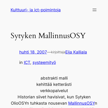
Siirry
Kulttuuri- ja ict-poimintoja
sisältöön
Sytyken MallinnusOSY
huhti 18, 2007
—
Eija Kalliala
kirjoittaja
in
ICT
, 
systeemityö
abstrakti malli
kehittää ketterästi
verkkopalvelut
Historian siivet havisivat, kun Sytyken
OlioOSYn tuhkasta nousevan
MallinnusOSY
n