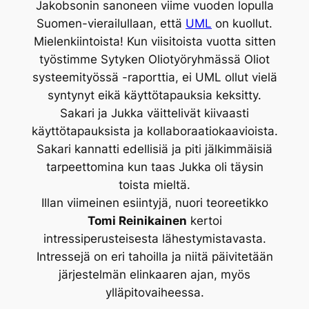
Jakobsonin sanoneen viime vuoden lopulla
Suomen-vierailullaan, että
UML
on kuollut.
Mielenkiintoista! Kun viisitoista vuotta sitten
työstimme Sytyken Oliotyöryhmässä Oliot
systeemityössä -raporttia, ei UML ollut vielä
syntynyt eikä käyttötapauksia keksitty.
Sakari ja Jukka väittelivät kiivaasti
käyttötapauksista ja kollaboraatiokaavioista.
Sakari kannatti edellisiä ja piti jälkimmäisiä
tarpeettomina kun taas Jukka oli täysin
toista mieltä.
Illan viimeinen esiintyjä, nuori teoreetikko
Tomi Reinikainen
kertoi
intressiperusteisesta lähestymistavasta.
Intressejä on eri tahoilla ja niitä päivitetään
järjestelmän elinkaaren ajan, myös
ylläpitovaiheessa.