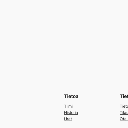
Tietoa
Tie
Tiimi
Tiet
Historia
Tila
Urat
Ota 