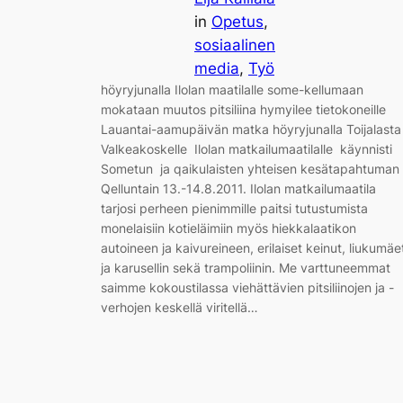
in
Opetus
, 
sosiaalinen
media
, 
Työ
höyryjunalla Ilolan maatilalle some-kellumaan
mokataan muutos pitsiliina hymyilee tietokoneille
Lauantai-aamupäivän matka höyryjunalla Toijalast
Valkeakoskelle Ilolan matkailumaatilalle käynnisti
Sometun ja qaikulaisten yhteisen kesätapahtuman
Qelluntain 13.-14.8.2011. Ilolan matkailumaatila
tarjosi perheen pienimmille paitsi tutustumista
monelaisiin kotieläimiin myös hiekkalaatikon
autoineen ja kaivureineen, erilaiset keinut, liukumäe
ja karusellin sekä trampoliinin. Me varttuneemmat
saimme kokoustilassa viehättävien pitsiliinojen ja -
verhojen keskellä viritellä…