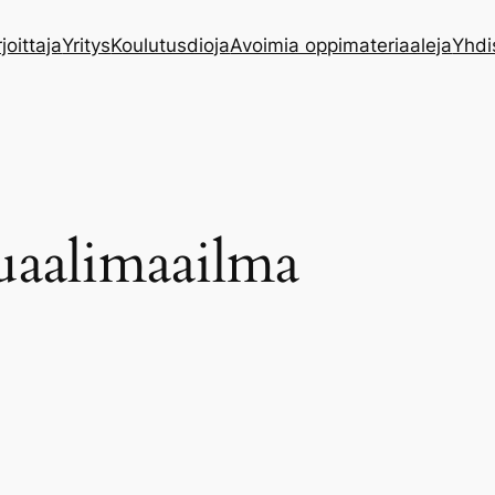
rjoittaja
Yritys
Koulutusdioja
Avoimia oppimateriaaleja
Yhdi
tuaalimaailma