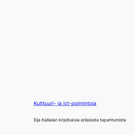
Kulttuuri- ja ict-poimintoja
Eija Kallialan kirjoituksia erilaisista tapahtumista