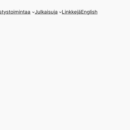
stystoimintaa
Julkaisuja
Linkkejä
English