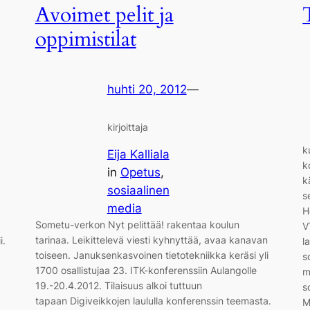
Avoimet pelit ja
oppimistilat
huhti 20, 2012
—
kirjoittaja
k
Eija Kalliala
k
in
Opetus
, 
k
sosiaalinen
s
media
H
Sometu-verkon Nyt pelittää! rakentaa koulun
V
tarinaa. Leikittelevä viesti kyhnyttää, avaa kanavan
i.
l
toiseen. Januksenkasvoinen tietotekniikka keräsi yli
s
1700 osallistujaa 23. ITK-konferenssiin Aulangolle
m
19.-20.4.2012. Tilaisuus alkoi tuttuun
s
tapaan Digiveikkojen laululla konferenssin teemasta.
M