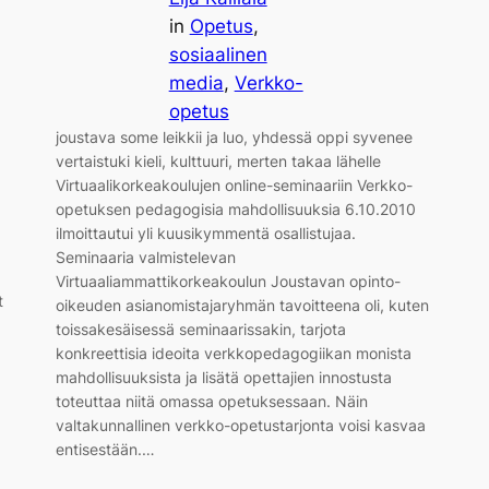
in
Opetus
, 
sosiaalinen
media
, 
Verkko-
opetus
joustava some leikkii ja luo, yhdessä oppi syvenee
a
vertaistuki kieli, kulttuuri, merten takaa lähelle
Virtuaalikorkeakoulujen online-seminaariin Verkko-
opetuksen pedagogisia mahdollisuuksia 6.10.2010
ilmoittautui yli kuusikymmentä osallistujaa.
Seminaaria valmistelevan
Virtuaaliammattikorkeakoulun Joustavan opinto-
t
oikeuden asianomistajaryhmän tavoitteena oli, kuten
toissakesäisessä seminaarissakin, tarjota
konkreettisia ideoita verkkopedagogiikan monista
mahdollisuuksista ja lisätä opettajien innostusta
toteuttaa niitä omassa opetuksessaan. Näin
valtakunnallinen verkko-opetustarjonta voisi kasvaa
entisestään.…