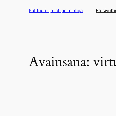
Siirry
Kulttuuri- ja ict-poimintoja
Etusivu
Ki
sisältöön
Avainsana:
vir