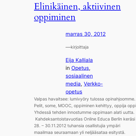
Elinikäinen, aktiivinen
oppiminen
marras 30, 2012
—
kirjoittaja
Eija Kalliala
in
Opetus
, 
sosiaalinen
media
, 
Verkko-
opetus
Valpas havaitsee: lumivyöry tulossa opinahjoomme.
Pelit, some, MOOC, oppiminen kehittyy, oppija oppi
Yhdessä tehden innostumme oppimaan alati uutta.
Kahdeksantoistavuotias Online Educa Berlin keräsi
28. – 30.11.2012 tuhansia osallistujia ympäri
maailmaa seuraamaan yli neljääsataa esitystä.