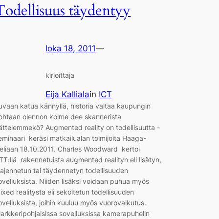
Todellisuus täydentyy
loka 18, 2011
—
kirjoittaja
Eija Kalliala
in
ICT
uvaan katua kännyllä, historia valtaa kaupungin
ohtaan olennon kolme dee skannerista
ättelemmekö? Augmented reality on todellisuutta -
eminaari keräsi matkailualan toimijoita Haaga-
eliaan 18.10.2011. Charles Woodward kertoi
TT:llä rakennetuista augmented realityn eli lisätyn,
aajennetun tai täydennetyn todellisuuden
ovelluksista. Niiden lisäksi voidaan puhua myös
ixed realitysta eli sekoitetun todellisuuden
ovelluksista, joihin kuuluu myös vuorovaikutus.
arkkeripohjaisissa sovelluksissa kamerapuhelin