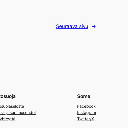
Seuraava sivu
→
tosuoja
Some
osuojaseloste
Facebook
us- ja sopimusehdot
Instagram
yhteyttä
Twitter/X