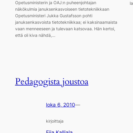
Opetusministerin ja OAJ:n puheenjohtajan
l
näkökulmia januksenkasvoiseen tietotekniikkaan
Opetusministeri Jukka Gustafsson pohti
januksenkasvoista tietotekniikkaa; ei kaksinaamaista
vaan menneeseen ja tulevaan katsovaa. Hän kertoi,
että oli kiva nähdä,…
Pedagogista joustoa
loka 6, 2010
—
kirjoittaja
Eija Kalliala