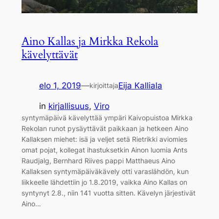
Aino Kallas ja Mirkka Rekola
kävelyttävät
elo 1, 2019
—
Eija Kalliala
kirjoittaja
in
kirjallisuus
, 
Viro
syntymäpäivä kävelyttää ympäri Kaivopuistoa Mirkka
Rekolan runot pysäyttävät paikkaan ja hetkeen Aino
Kallaksen miehet: isä ja veljet setä Rietrikki aviomies
omat pojat, kollegat ihastuksetkin Ainon luomia Ants
Raudjalg, Bernhard Riives pappi Matthaeus Aino
Kallaksen syntymäpäiväkävely otti varaslähdön, kun
liikkeelle lähdettiin jo 1.8.2019, vaikka Aino Kallas on
syntynyt 2.8., niin 141 vuotta sitten. Kävelyn järjestivät
Aino…