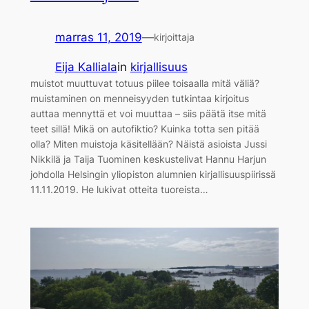
marras 11, 2019
—
kirjoittaja
Eija Kalliala
in
kirjallisuus
muistot muuttuvat totuus piilee toisaalla mitä väliä?
muistaminen on menneisyyden tutkintaa kirjoitus
auttaa mennyttä et voi muuttaa – siis päätä itse mitä
teet sillä! Mikä on autofiktio? Kuinka totta sen pitää
olla? Miten muistoja käsitellään? Näistä asioista Jussi
Nikkilä ja Taija Tuominen keskustelivat Hannu Harjun
johdolla Helsingin yliopiston alumnien kirjallisuuspiirissä
11.11.2019. He lukivat otteita tuoreista…