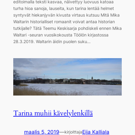
editoimalla teksti kasvaa, näivettyy luovuus katoaa
turha hioa sanoja, lauseita, kun tarina lentää helmet
syntyvät hiekanjyvän kivusta virtaus kutsuu Mitä Mika
Waltarin historialliset romaanit voivat antaa historian
tutkijalle? Tätä Teemu Keskisarja pohdiskeli ennen Mika
Waltari -seuran vuosikokousta Töölön kirjastossa
28.3.2019. Waltarin äidin puolen suku…
Tarina muhii kävelylenkillä
maalis 5, 2019
—
Eija Kalliala
kirjoittaja