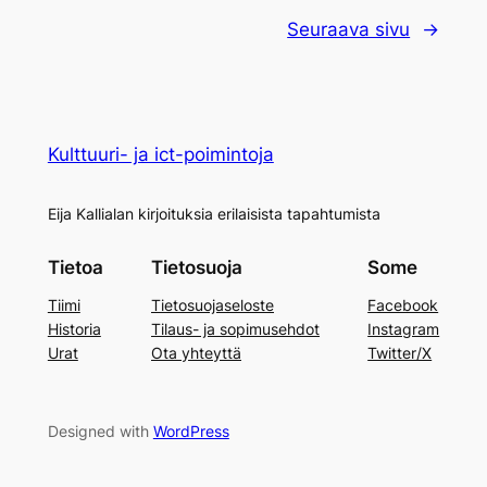
Seuraava sivu
→
Kulttuuri- ja ict-poimintoja
Eija Kallialan kirjoituksia erilaisista tapahtumista
Tietoa
Tietosuoja
Some
Tiimi
Tietosuojaseloste
Facebook
Historia
Tilaus- ja sopimusehdot
Instagram
Urat
Ota yhteyttä
Twitter/X
Designed with
WordPress