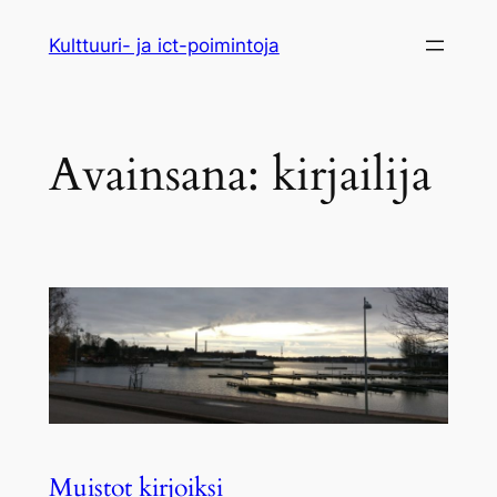
Siirry
Kulttuuri- ja ict-poimintoja
sisältöön
Avainsana:
kirjailija
Muistot kirjoiksi