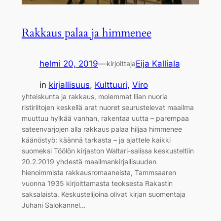
Rakkaus palaa ja himmenee
helmi 20, 2019
—
Eija Kalliala
kirjoittaja
in
kirjallisuus
, 
Kulttuuri
, 
Viro
yhteiskunta ja rakkaus, molemmat liian nuoria
ristiriitojen keskellä arat nuoret seurustelevat maailma
muuttuu hylkää vanhan, rakentaa uutta – parempaa
sateenvarjojen alla rakkaus palaa hiljaa himmenee
käänöstyö: käännä tarkasta – ja ajattele kaikki
suomeksi Töölön kirjaston Waltari-salissa keskusteltiin
20.2.2019 yhdestä maailmankirjallisuuden
hienoimmista rakkausromaaneista, Tammsaaren
vuonna 1935 kirjoittamasta teoksesta Rakastin
saksalaista. Keskustelijoina olivat kirjan suomentaja
Juhani Salokannel…