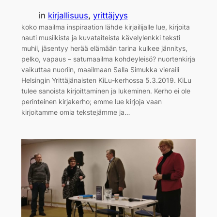
in
kirjallisuus
, 
yrittäjyys
koko maailma inspiraation lähde kirjailijalle lue, kirjoita
nauti musiikista ja kuvataiteista kävelylenkki teksti
muhii, jäsentyy herää elämään tarina kulkee jännitys,
pelko, vapaus – satumaailma kohdeyleisö? nuortenkirja
vaikuttaa nuoriin, maailmaan Salla Simukka vieraili
Helsingin Yrittäjänaisten KiLu-kerhossa 5.3.2019. KiLu
tulee sanoista kirjoittaminen ja lukeminen. Kerho ei ole
perinteinen kirjakerho; emme lue kirjoja vaan
kirjoitamme omia tekstejämme ja…