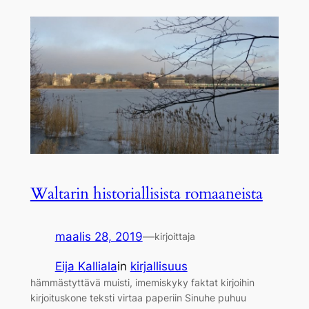
Waltarin historiallisista romaaneista
maalis 28, 2019
—
kirjoittaja
Eija Kalliala
in
kirjallisuus
hämmästyttävä muisti, imemiskyky faktat kirjoihin
kirjoituskone teksti virtaa paperiin Sinuhe puhuu