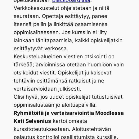
Verkkokeskustelut ohjeistetaan ja niitä
seurataan. Opettaja esittäytyy, panee
itsensä peliin ja linkittää osaamisensa
oppimisaiheeseen. Jos kurssiin ei liity
lainkaan lähitapaamisia, kaikki opiskelijatkin
esittäytyvät verkossa.
Keskustelualueiden viestien otsikointi on
tärkeää; arvioinnissa otetaan huomioon vain
otsikoidut viestit. Opiskelijat julkaisevat
tehtäviin esittämänsä ratkaisut ja ne
vertaisarvioidaan julkisesti.
Olisi hyvä, jos uudet opiskelijat tutustuisivat
oppimisalustaan jo aloituspäivillä.
Ryhmätöitä ja vertaisarviointia Moodlessa
Kati Selvenius
kertoi omasta
kurssitoteutuksestaan. Aloitustehtävän
palautus kontrolloi osallistumista kurssille.