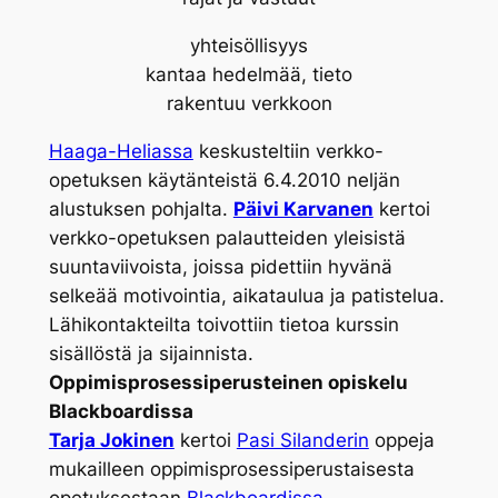
yhteisöllisyys
kantaa hedelmää, tieto
rakentuu verkkoon
Haaga-Heliassa
keskusteltiin verkko-
opetuksen käytänteistä 6.4.2010 neljän
alustuksen pohjalta.
Päivi Karvanen
kertoi
verkko-opetuksen palautteiden yleisistä
suuntaviivoista, joissa pidettiin hyvänä
selkeää motivointia, aikataulua ja patistelua.
Lähikontakteilta toivottiin tietoa kurssin
sisällöstä ja sijainnista.
Oppimisprosessiperusteinen opiskelu
Blackboardissa
Tarja Jokinen
kertoi
Pasi Silanderin
oppeja
mukailleen oppimisprosessiperustaisesta
opetuksestaan
Blackboardissa
.