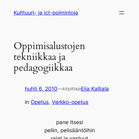
Siirry
Kulttuuri- ja ict-poimintoja
sisältöön
Oppimisalustojen
tekniikkaa ja
pedagogiikkaa
huhti 6, 2010
—
Eija Kalliala
kirjoittaja
in
Opetus
, 
Verkko-opetus
pane itsesi
peliin, pelisääntöihin
rajat ja vastuut