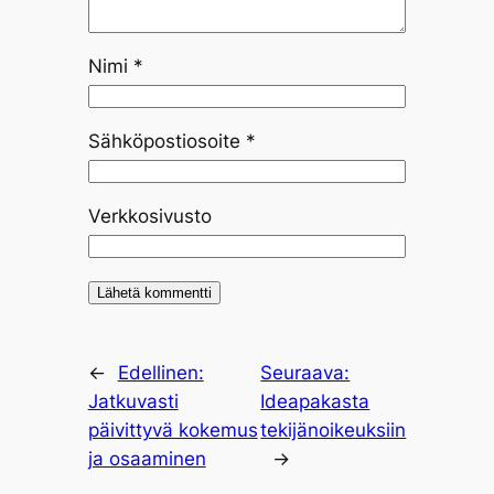
Nimi
*
Sähköpostiosoite
*
Verkkosivusto
←
Edellinen:
Seuraava:
Jatkuvasti
Ideapakasta
päivittyvä kokemus
tekijänoikeuksiin
ja osaaminen
→