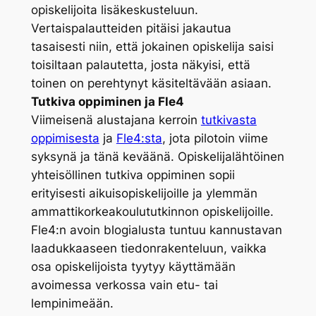
opiskelijoita lisäkeskusteluun.
Vertaispalautteiden pitäisi jakautua
tasaisesti niin, että jokainen opiskelija saisi
toisiltaan palautetta, josta näkyisi, että
toinen on perehtynyt käsiteltävään asiaan.
Tutkiva oppiminen ja Fle4
Viimeisenä alustajana kerroin
tutkivasta
oppimisesta
ja
Fle4:sta
, jota pilotoin viime
syksynä ja tänä keväänä. Opiskelijalähtöinen
yhteisöllinen tutkiva oppiminen sopii
erityisesti aikuisopiskelijoille ja ylemmän
ammattikorkeakoulututkinnon opiskelijoille.
Fle4:n avoin blogialusta tuntuu kannustavan
laadukkaaseen tiedonrakenteluun, vaikka
osa opiskelijoista tyytyy käyttämään
avoimessa verkossa vain etu- tai
lempinimeään.