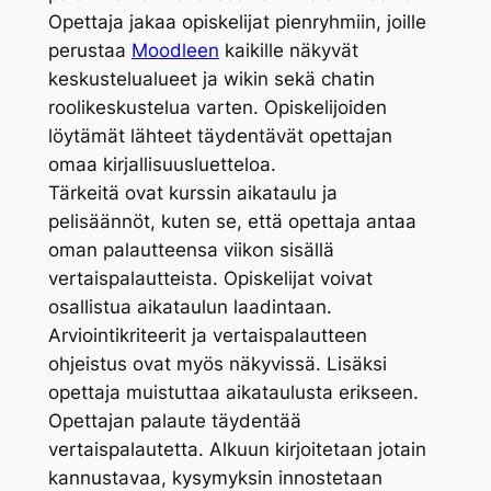
Opettaja jakaa opiskelijat pienryhmiin, joille
perustaa
Moodleen
kaikille näkyvät
keskustelualueet ja wikin sekä chatin
roolikeskustelua varten. Opiskelijoiden
löytämät lähteet täydentävät opettajan
omaa kirjallisuusluetteloa.
Tärkeitä ovat kurssin aikataulu ja
pelisäännöt, kuten se, että opettaja antaa
oman palautteensa viikon sisällä
vertaispalautteista. Opiskelijat voivat
osallistua aikataulun laadintaan.
Arviointikriteerit ja vertaispalautteen
ohjeistus ovat myös näkyvissä. Lisäksi
opettaja muistuttaa aikataulusta erikseen.
Opettajan palaute täydentää
vertaispalautetta. Alkuun kirjoitetaan jotain
kannustavaa, kysymyksin innostetaan