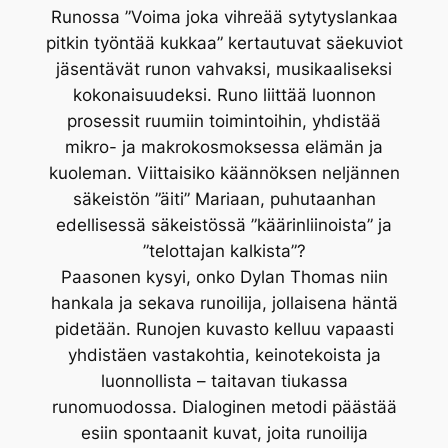
Runossa ”Voima joka vihreää sytytyslankaa
pitkin työntää kukkaa” kertautuvat säekuviot
jäsentävät runon vahvaksi, musikaaliseksi
kokonaisuudeksi. Runo liittää luonnon
prosessit ruumiin toimintoihin, yhdistää
mikro- ja makrokosmoksessa elämän ja
kuoleman. Viittaisiko käännöksen neljännen
säkeistön ”äiti” Mariaan, puhutaanhan
edellisessä säkeistössä ”käärinliinoista” ja
”telottajan kalkista”?
Paasonen kysyi, onko Dylan Thomas niin
hankala ja sekava runoilija, jollaisena häntä
pidetään. Runojen kuvasto kelluu vapaasti
yhdistäen vastakohtia, keinotekoista ja
luonnollista – taitavan tiukassa
runomuodossa. Dialoginen metodi päästää
esiin spontaanit kuvat, joita runoilija