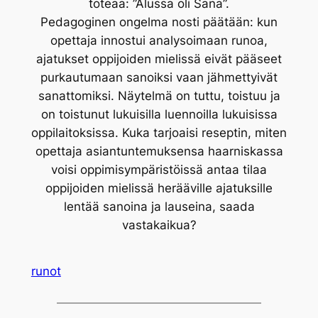
toteaa: ”Alussa oli Sana”.
Pedagoginen ongelma nosti päätään: kun
opettaja innostui analysoimaan runoa,
ajatukset oppijoiden mielissä eivät pääseet
purkautumaan sanoiksi vaan jähmettyivät
sanattomiksi. Näytelmä on tuttu, toistuu ja
on toistunut lukuisilla luennoilla lukuisissa
oppilaitoksissa. Kuka tarjoaisi reseptin, miten
opettaja asiantuntemuksensa haarniskassa
voisi oppimisympäristöissä antaa tilaa
oppijoiden mielissä herääville ajatuksille
lentää sanoina ja lauseina, saada
vastakaikua?
runot