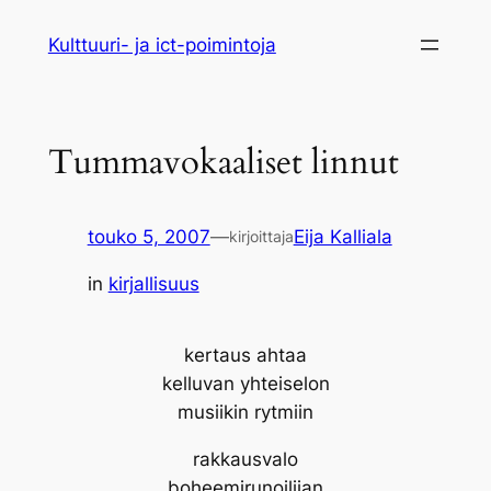
Siirry
Kulttuuri- ja ict-poimintoja
sisältöön
Tummavokaaliset linnut
touko 5, 2007
—
Eija Kalliala
kirjoittaja
in
kirjallisuus
kertaus ahtaa
kelluvan yhteiselon
musiikin rytmiin
rakkausvalo
boheemirunoilijan