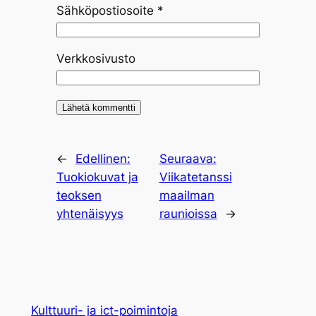
Sähköpostiosoite
*
Verkkosivusto
←
Edellinen:
Seuraava:
Tuokiokuvat ja
Viikatetanssi
teoksen
maailman
yhtenäisyys
raunioissa
→
Kulttuuri- ja ict-poimintoja