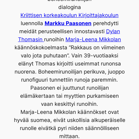
dialogina
Kriittisen korkeakoulun Kirjoittajakoulun
luennolla
Markku Paasonen
perehdytti
meidät perusteellisen innostavasti
Dylan
Thomasin
runoihin
Marja-Leena Mikkolan
käännöskokoelmasta ”Rakkaus on viimeinen
valo jota puhutaan”. Vain 39-vuotiaaksi
elänyt Thomas kirjoitti useimmat runonsa
nuorena. Boheemirunoilijan perikuva, juoppo
runofiguuri tunnettiin runoja paremmin.
Paasonen ei juuttunut runoilijan
elämäkertaan tai myyttien purkamiseen
vaan keskittyi runoihin.
Marja-Leena Mikkolan käännökset ovat
hyvää suomea, eivät uskollisia alkuperäiselle
runolle eivätkä pyri niiden säännölliseen
mittaan.