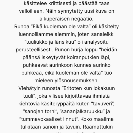
käsittelee kriittisesti ja päästää taas
valloilleen. Näin synnytetty uusi kuva on
alkuperäisen negaatio.
Runoa ”Eikä kuoleman ole valta” oli käsitelty
luennoillamme aiemmin, joten sanaleikki
”tuuliukko ja länsikuu” oli analysoitu
perusteellisesti. Runon hurja loppu ”heidän
päänsä iskeytyvät koiranputkien läpi,
puhkeavat aurinkoon kunnes aurinko
puhkeaa, eikä kuoleman ole valta” tuo
mieleen ylösnousemuksen.
Viehätyin runosta ”Eritoten kun lokakuun
tuuli”, joka vilisee kirjoittavaa ihmistä
kiehtovia käsiteryppäitä kuten ”tavuveri”,
”sanojen torni”, ”sananjalkaruukku” ja
”tummavokaaliset linnut”. Koko maailma
tulkitaan sanoin ja tavuin. Raamattukin