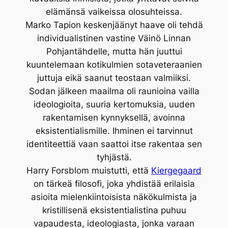
elämänsä vaikeissa olosuhteissa.
Marko Tapion keskenjäänyt haave oli tehdä
individualistinen vastine Väinö Linnan
Pohjantähdelle, mutta hän juuttui
kuuntelemaan kotikulmien sotaveteraanien
juttuja eikä saanut teostaan valmiiksi.
Sodan jälkeen maailma oli raunioina vailla
ideologioita, suuria kertomuksia, uuden
rakentamisen kynnyksellä, avoinna
eksistentialismille. Ihminen ei tarvinnut
identiteettiä vaan saattoi itse rakentaa sen
tyhjästä.
Harry Forsblom muistutti, että
Kiergegaard
on tärkeä filosofi, joka yhdistää erilaisia
asioita mielenkiintoisista näkökulmista ja
kristillisenä eksistentialistina puhuu
vapaudesta, ideologiasta, jonka varaan