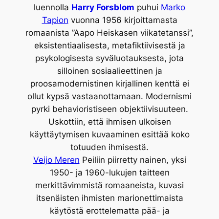
luennolla
Harry Forsblom
puhui
Marko
Tapion
vuonna 1956 kirjoittamasta
romaanista ”Aapo Heiskasen viikatetanssi”,
eksistentiaalisesta, metafiktiivisestä ja
psykologisesta syväluotauksesta, jota
silloinen sosiaalieettinen ja
proosamodernistinen kirjallinen kenttä ei
ollut kypsä vastaanottamaan. Modernismi
pyrki behavioristiseen objektiivisuuteen.
Uskottiin, että ihmisen ulkoisen
käyttäytymisen kuvaaminen esittää koko
totuuden ihmisestä.
Veijo Meren
Peiliin piirretty nainen, yksi
1950- ja 1960-lukujen taitteen
merkittävimmistä romaaneista, kuvasi
itsenäisten ihmisten marionettimaista
käytöstä erottelematta pää- ja