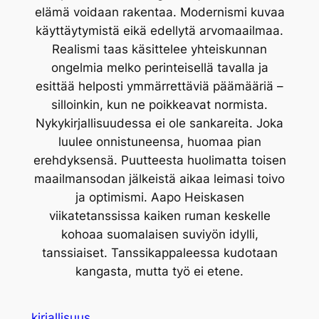
elämä voidaan rakentaa. Modernismi kuvaa
käyttäytymistä eikä edellytä arvomaailmaa.
Realismi taas käsittelee yhteiskunnan
ongelmia melko perinteisellä tavalla ja
esittää helposti ymmärrettäviä päämääriä –
silloinkin, kun ne poikkeavat normista.
Nykykirjallisuudessa ei ole sankareita. Joka
luulee onnistuneensa, huomaa pian
erehdyksensä. Puutteesta huolimatta toisen
maailmansodan jälkeistä aikaa leimasi toivo
ja optimismi. Aapo Heiskasen
viikatetanssissa kaiken ruman keskelle
kohoaa suomalaisen suviyön idylli,
tanssiaiset. Tanssikappaleessa kudotaan
kangasta, mutta työ ei etene.
kirjallisuus