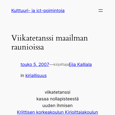
Siirry
Kulttuuri- ja ict-poimintoja
sisältöön
Viikatetanssi maailman
raunioissa
touko 5, 2007
—
Eija Kalliala
kirjoittaja
in
kirjallisuus
viikatetanssi
kasaa nollapisteestä
uuden ihmisen
Kriittisen korkeakoulun Kirjoittajakoulun