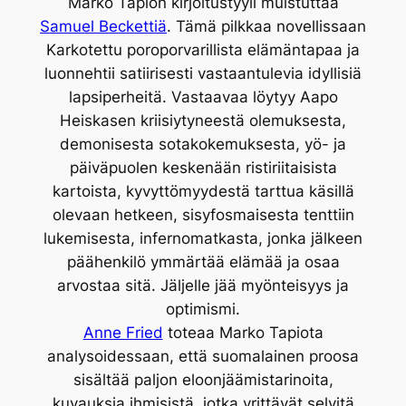
Marko Tapion kirjoitustyyli muistuttaa
Samuel Beckettiä
. Tämä pilkkaa novellissaan
Karkotettu poroporvarillista elämäntapaa ja
luonnehtii satiirisesti vastaantulevia idyllisiä
lapsiperheitä. Vastaavaa löytyy Aapo
Heiskasen kriisiytyneestä olemuksesta,
demonisesta sotakokemuksesta, yö- ja
päiväpuolen keskenään ristiriitaisista
kartoista, kyvyttömyydestä tarttua käsillä
olevaan hetkeen, sisyfosmaisesta tenttiin
lukemisesta, infernomatkasta, jonka jälkeen
päähenkilö ymmärtää elämää ja osaa
arvostaa sitä. Jäljelle jää myönteisyys ja
optimismi.
Anne Fried
toteaa Marko Tapiota
analysoidessaan, että suomalainen proosa
sisältää paljon eloonjäämistarinoita,
kuvauksia ihmisistä, jotka yrittävät selvitä