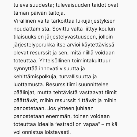
tulevaisuudesta; tulevaisuuden taidot ovat
tämän päivän taitoja.
Virallinen valta tarkoittaa lukujärjestyksen
noudattamista. Sovittu valta liittyy koulun
tilaisuuksien järjestelyvastuuseen, jolloin
järjestelyporukka itse arvioi käytettävissä
olevat resurssit ja sen, mitä niillä voidaan
toteuttaa. Yhteisöllinen toimintakulttuuri
synnyttää innovatiivisuutta ja
kehittämispolkuja, turvallisuutta ja
luottamusta. Resurssitiimi suunnittelee
päälinjat, mutta tehtävistä vastaavat tiimit
päättävät, mihin resurssit riittävät ja mihin
panostetaan. Jos yhteen juhlaan
panostetaan enemmän, toinen voidaan
toteuttaa idealla ”estradi on vapaa” – mikä
voi onnistua loistavasti.