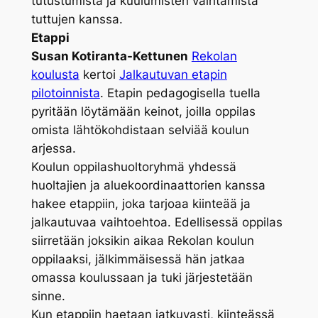
tutustumista ja kuulumisten vaihtamista
tuttujen kanssa.
Etappi
Susan Kotiranta-Kettunen
Rekolan
koulusta
kertoi
Jalkautuvan etapin
pilotoinnista
. Etapin pedagogisella tuella
pyritään löytämään keinot, joilla oppilas
omista lähtökohdistaan selviää koulun
arjessa.
Koulun oppilashuoltoryhmä yhdessä
huoltajien ja aluekoordinaattorien kanssa
hakee etappiin, joka tarjoaa kiinteää ja
jalkautuvaa vaihtoehtoa. Edellisessä oppilas
siirretään joksikin aikaa Rekolan koulun
oppilaaksi, jälkimmäisessä hän jatkaa
omassa koulussaan ja tuki järjestetään
sinne.
Kun etappiin haetaan jatkuvasti, kiinteässä