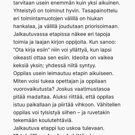
tarvitaan usein enemmän kuin yksi aikuinen.
Yhteistyö on toiminut hyvin. Tasapainottelu
eri toimintamuotojen välillä on hiukan
hankalaa, ja välillä joudutaan priorisoimaan.
Jalkautuvassa etapissa näkee eri tapoja
toimia ja laajan kirjon oppijoita. Kun sanoo:
”Ota kirja esiin” niin voi yllättyä, kun lapsi
oikeasti ottaa sen esiin. Ideoita on vaikea
keksiä yksin; yhdessä niitä syntyy.
Oppilas usein leimautuu etapin aikuiseen.
Miten voisi tukea opettajan ja oppilaan
vuorovaikutusta? Joskus vaatimustasoa
pitää madaltaa. Aluksi riittää, että oppilas
istuu paikallaan ja piirtää vihkoon. Vähitellen
oppilas voi tylsistyä siihen – ja ruvetakin
tekemään koulutehtäviä.
Jalkautuva etappi luo uskoa tulevaan.