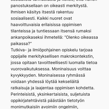
panostuksellaan on oikeasti merkitystä.
Ihmisen käsitys itsestä rakentuu
sosiaalisesti. Kaikki nuoret ovat
haavoittuvaisia erilaisissa oppimisen
tilanteissa ja tuntiessaan itsensä rumaksi
ankanpoikaseksi ihmetellä: ”Olenko oikeassa
paikassa?”
Tutkiva- ja ilmiöpohjainen opiskelu tarjoaa
oppijalle merkityksellisen makrokontekstin,
jossa opitaan tavoitteellisesti luomalla tietoa
vuorovaikutuksessa. Moninaisuus voittaa
kyvykkyyden. Moninaisessa ryhmässä
voidaan yhdessä löytää kekseliäitä
ratkaisuja ja laajentaa oppimisen kohdetta.
Perinteisistä, yksinkertaisista, suljetuista
oppikirjatehtävistä päästään tietotyön
monimutkaisiin avoimiin ongelmiin,