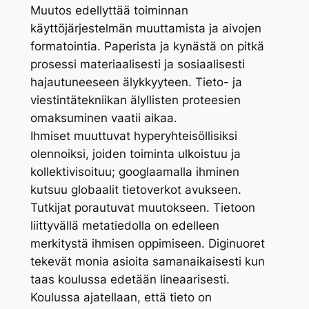
Muutos edellyttää toiminnan
käyttöjärjestelmän muuttamista ja aivojen
formatointia. Paperista ja kynästä on pitkä
prosessi materiaalisesti ja sosiaalisesti
hajautuneeseen älykkyyteen. Tieto- ja
viestintätekniikan älyllisten proteesien
omaksuminen vaatii aikaa.
Ihmiset muuttuvat hyperyhteisöllisiksi
olennoiksi, joiden toiminta ulkoistuu ja
kollektivisoituu; googlaamalla ihminen
kutsuu globaalit tietoverkot avukseen.
Tutkijat porautuvat muutokseen. Tietoon
liittyvällä metatiedolla on edelleen
merkitystä ihmisen oppimiseen. Diginuoret
tekevät monia asioita samanaikaisesti kun
taas koulussa edetään lineaarisesti.
Koulussa ajatellaan, että tieto on