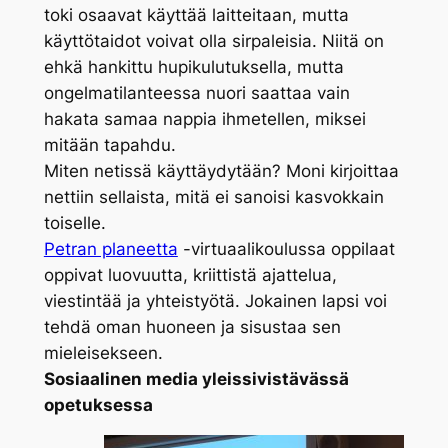
toki osaavat käyttää laitteitaan, mutta
käyttötaidot voivat olla sirpaleisia. Niitä on
ehkä hankittu hupikulutuksella, mutta
ongelmatilanteessa nuori saattaa vain
hakata samaa nappia ihmetellen, miksei
mitään tapahdu.
Miten netissä käyttäydytään? Moni kirjoittaa
nettiin sellaista, mitä ei sanoisi kasvokkain
toiselle.
Petran planeetta
-virtuaalikoulussa oppilaat
oppivat luovuutta, kriittistä ajattelua,
viestintää ja yhteistyötä. Jokainen lapsi voi
tehdä oman huoneen ja sisustaa sen
mieleisekseen.
Sosiaalinen media yleissivistävässä
opetuksessa