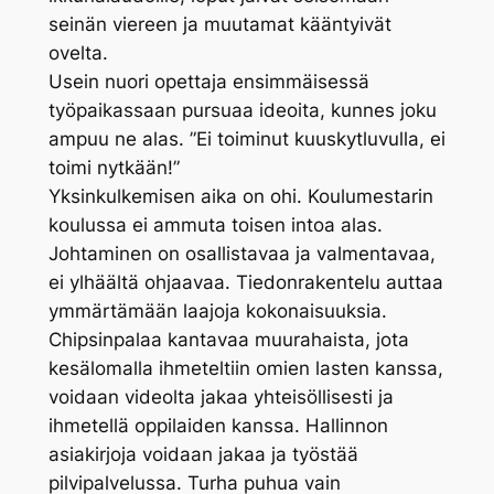
seinän viereen ja muutamat kääntyivät
ovelta.
Usein nuori opettaja ensimmäisessä
työpaikassaan pursuaa ideoita, kunnes joku
ampuu ne alas. ”Ei toiminut kuuskytluvulla, ei
toimi nytkään!”
Yksinkulkemisen aika on ohi. Koulumestarin
koulussa ei ammuta toisen intoa alas.
Johtaminen on osallistavaa ja valmentavaa,
ei ylhäältä ohjaavaa. Tiedonrakentelu auttaa
ymmärtämään laajoja kokonaisuuksia.
Chipsinpalaa kantavaa muurahaista, jota
kesälomalla ihmeteltiin omien lasten kanssa,
voidaan videolta jakaa yhteisöllisesti ja
ihmetellä oppilaiden kanssa. Hallinnon
asiakirjoja voidaan jakaa ja työstää
pilvipalvelussa. Turha puhua vain