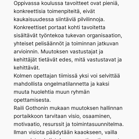
Oppivassa koulussa tavoitteet ovat pieniä,
konkreettisia toimenpiteitä, eivät
kaukaisuudessa siintäviä pilvilinnoja.
Konkreettiset portaat kohti tavoitetta
sisältävät työntekoa tukevan organisaation,
yhteiset pelisäännöt ja toiminnan jatkuvan
arvioinnin. Muutoksen vastustajat ja
kehittäjät tietävät edes, mitä vastustavat ja
kehittävät.
Kolmen opettajan tiimissä yksi voi selvittää
mahdollista ongelmatilannetta ja kaksi
muuta huolehtia muun ryhmän
opettamisesta.
Raili Gothonin mukaan muutoksen hallinnan
portaikkoon tarvitaan visio, osaaminen,
motivaatio, resurssit ja toimintasuunnitelma.
Ilman visiota päädytään kaaokseen, vailla