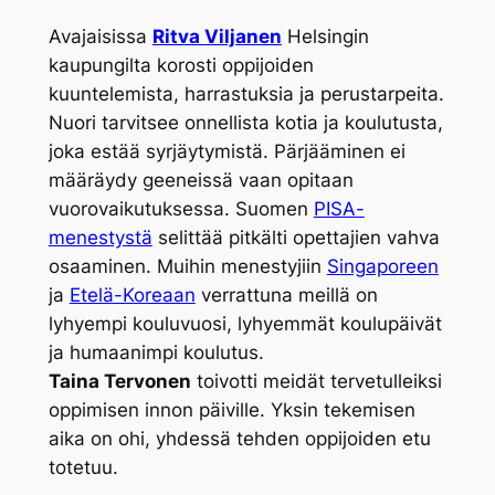
Avajaisissa
Ritva Viljanen
Helsingin
kaupungilta korosti oppijoiden
kuuntelemista, harrastuksia ja perustarpeita.
Nuori tarvitsee onnellista kotia ja koulutusta,
joka estää syrjäytymistä. Pärjääminen ei
määräydy geeneissä vaan opitaan
vuorovaikutuksessa. Suomen
PISA-
menestystä
selittää pitkälti opettajien vahva
osaaminen. Muihin menestyjiin
Singaporeen
ja
Etelä-Koreaan
verrattuna meillä on
lyhyempi kouluvuosi, lyhyemmät koulupäivät
ja humaanimpi koulutus.
Taina Tervonen
toivotti meidät tervetulleiksi
oppimisen innon päiville. Yksin tekemisen
aika on ohi, yhdessä tehden oppijoiden etu
totetuu.