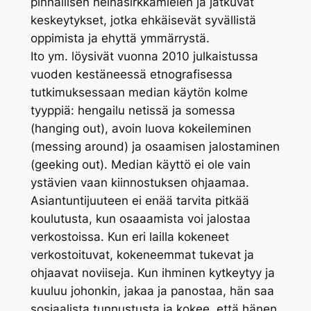
pinnallisen heinäsirkkamielen ja jatkuvat
keskeytykset, jotka ehkäisevät syvällistä
oppimista ja ehyttä ymmärrystä.
Ito ym. löysivät vuonna 2010 julkaistussa
vuoden kestäneessä etnografisessa
tutkimuksessaan median käytön kolme
tyyppiä: hengailu netissä ja somessa
(hanging out), avoin luova kokeileminen
(messing around) ja osaamisen jalostaminen
(geeking out). Median käyttö ei ole vain
ystävien vaan kiinnostuksen ohjaamaa.
Asiantuntijuuteen ei enää tarvita pitkää
koulutusta, kun osaaamista voi jalostaa
verkostoissa. Kun eri lailla kokeneet
verkostoituvat, kokeneemmat tukevat ja
ohjaavat noviiseja. Kun ihminen kytkeytyy ja
kuuluu johonkin, jakaa ja panostaa, hän saa
sosiaalista tunnustusta ja kokee, että hänen