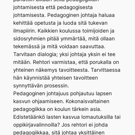
johtamisesta että pedagogisesta
johtamisesta. Pedagoginen johtaja haluaa
kehittää opetusta ja luoda sitä tukevan
ilmapiirin. Kaikkien koulussa toimijoiden ja
sidosryhmien pitää ymmärtää, mitä ollaan
tekemässä ja mitä voidaan saavuttaa.
Tarvitaan dialogia; yksi johtaja yksin ei tee
mitään. Rehtori varmistaa, että porukalla on
yhteinen näkemys tavoitteesta. Tarvittaessa
hän käynnistää yhteisen tavoitteen
synnyttävän prosessin.
Pedagoginen johtajuus pohjautuu lapsen
kasvun ohjaamiseen. Kokonaisvaltainen
pedagogiikka on koulun tärkein asia.
Edistetäänkö lasten kasvua lomautuksilla tai
oppikirjavalinnoilla? Jos rehtori ei johda
pedagogiikkaa, sitä johtaa yksittäinen