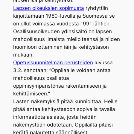
lapsen ikä ja kehitystaso.
Lapsen oikeuksien sopimusta
ryhdyttiin
kirjoittamaan 1980-luvulla ja Suomessa se
on ollut voimassa vuodesta 1991 lähtien.
Osallisuusoikeuden ydinsisältö on lapsen
mahdollisuus ilmaista mielipiteensä ja niiden
huomioon ottaminen iän ja kehitystason
mukaan.
Opetussuunnitelman perusteiden
luvussa
3.2. sanotaan: ”Oppilaalle voidaan antaa
mahdollisuus osallistua
oppimisympäristönsä rakentamiseen ja
kehittämiseen.”
Lasten näkemyksiä pitää kunnioittaa. Heille
pitää antaa kehitystasoon sopivalla tavalla
informaatiota asiasta, josta heidän
näkemystään odotetaan. Oppilailta pitäisi
kerätä palautetta säännöllisesti.