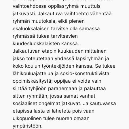
vaihtoehdossa oppilasryhmä muuttuisi
jatkuvasti. Jalkautuva vaihtoehto vähentää
ryhmän muutoksia, eikä pienen
ekaluokkalaisen tarvitse olla samassa
ryhmässä tukea tarvitsevien
kuudesluokkalaisten kanssa.
Jalkautuvan etapin kuukauden mittainen
jakso toteutetaan yhdessä lapsiryhmän ja
koko koulun työntekijöiden kanssa. Se tukee
lähikouluajattelua ja sosio-konstruktiivista
oppimiskäsitystä; oppijaa ei voida vain
siirtää tyhjiöön paranemaan ja palauttaa
sitten ryhmään, jossa samat vanhat
sosiaaliset ongelmat jatkuvat. Jalkautuvassa
etapissa lasta ei lähetetä pois vaan
ulkopuolinen tulee nuoren omaan
ympäristöön.