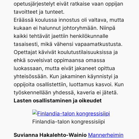
opetusjärjestelyt eivät ratkaise vaan oppijan
tavoitteet ja tunteet.
Eräässä koulussa innostus oli valtava, mutta
kukaan ei halunnut johtoryhmään. Niinpä
kaikki tehtävät jaettiin henkilökunnalle
tasaisesti, mikä vähensi vapaamatkustusta.
Opettajat kävivät koulutustilaisuuksissa ja
ehkä sovelsivat oppimaansa omassa
luokassaan, mutta eivät jakaneet opittua
yhteisössään. Kun jakaminen käynnistyi ja
oppijoita osallistettiin, luottamus kasvoi. Kun
työskennellään yhdessä, kaveria ei jätetä.
Lasten osallistaminen ja oikeudet
Finlandia-talon kongressisiipi
Suvianna Hakalehto-Wainio
Mannerheimin