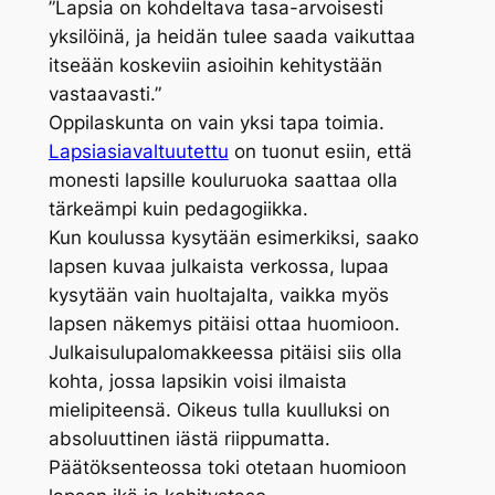
”Lapsia on kohdeltava tasa-arvoisesti
yksilöinä, ja heidän tulee saada vaikuttaa
itseään koskeviin asioihin kehitystään
vastaavasti.”
Oppilaskunta on vain yksi tapa toimia.
Lapsiasiavaltuutettu
on tuonut esiin, että
monesti lapsille kouluruoka saattaa olla
tärkeämpi kuin pedagogiikka.
Kun koulussa kysytään esimerkiksi, saako
lapsen kuvaa julkaista verkossa, lupaa
kysytään vain huoltajalta, vaikka myös
lapsen näkemys pitäisi ottaa huomioon.
Julkaisulupalomakkeessa pitäisi siis olla
kohta, jossa lapsikin voisi ilmaista
mielipiteensä. Oikeus tulla kuulluksi on
absoluuttinen iästä riippumatta.
Päätöksenteossa toki otetaan huomioon