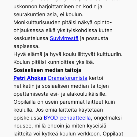
uskonnon harjoittaminen on kodin ja
seurakuntien asia, ei koulun.
Monikultturisuuden pitäisi näkyä opinto-
ohjauksessa eikä yksityiskohdissa kuten
keskustelussa
Suvivirrestä
ja possusta
aapisessa.
Hyvä elämä ja hyvä koulu liittyvät kulttuuriin.
Koulun pitäisi kunnioittaa yksilöä.
Sosiaalisen median taitoja
Petri Ahokas
Dramaforumista
kertoi
netiketin ja sosiaalisen median taitojen
opettamisesta esi- ja alakouluikäisille.
Oppilailla on usein paremmat laitteet kuin
koululla. Jos omia laitteita käytetään
opiskelussa
BYOD-periaatteella
, ongelmaksi
nousee, millä ehdoin ja miten kyseisiä
laitteita voi kytkeä koulun verkkoon. Oppilaat