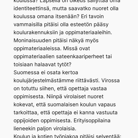
koulussa? Lapsella on oikeus säilyttää oma
identiteettinsä, mutta saavatko nuoret olla
koulussa omana itsenään? Eri tavoin
vammaisilla pitäisi olla esteetön pääsy
koulurakennuksiin ja oppimateriaaleihin.
Moninaisuuden pitäisi näkyä myös
oppimateriaaleissa. Missä ovat
oppimateriaalien sateenkaariperheet tai
toisiaan halaavat tytöt?
Suomessa ei osata kertoa
koulujärjestelmästämme riittävästi. Virossa
on totuttu siihen, että opettaja vastaa
oppimisesta. Niinpä virolaiset nuoret
kokevat, että suomalaisen koulun vapaus
tarkoittaa, että opettaja ei kanna vastuuta
oppijoiden oppimisesta. Erityisoppilaina
lieneekin paljon virolaisia.
Koulun ja kotien työnjakoa pitäisi selventää: