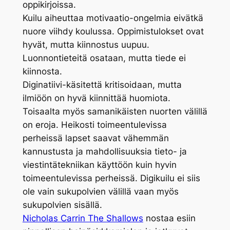
oppikirjoissa.
Kuilu aiheuttaa motivaatio-ongelmia eivätkä
nuore viihdy koulussa. Oppimistulokset ovat
hyvät, mutta kiinnostus uupuu.
Luonnontieteitä osataan, mutta tiede ei
kiinnosta.
Diginatiivi-käsitettä kritisoidaan, mutta
ilmiöön on hyvä kiinnittää huomiota.
Toisaalta myös samanikäisten nuorten välillä
on eroja. Heikosti toimeentulevissa
perheissä lapset saavat vähemmän
kannustusta ja mahdollisuuksia tieto- ja
viestintätekniikan käyttöön kuin hyvin
toimeentulevissa perheissä. Digikuilu ei siis
ole vain sukupolvien välillä vaan myös
sukupolvien sisällä.
Nicholas Carrin The Shallows
nostaa esiin