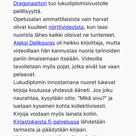
Dragonaattori
tuo lukudiplomisivustolle
pelillisyyttä.
Opetusalan ammattilaisista vain harvat
olivat kuulleet
nörttivideoista
, kun taas
nuorista lähes kaikki olisivat ne tunteneet.
Aleksi Delikouras
oli heikko kirjoittaja, mutta
videoillaan hän kannustaa nuoria tarinoiden
pariin ilmaisemaan itseään. Videoilla
tavoitetaan myös pojat, jotka eivät lue vaan
pelaavat.
Lukudiplomin innostamana nuoret lukevat
kirjoja koulussa yhdessä ääneti. Jos joku
naurahtaa, kysytään oitis: ”Mikä sivu?” ja
luetaan kyseinen kohta kollektiivisesti.
Kirjoja voidaan myös lainata kotiin.
Kirjastokaista.fi-palvelussa
lähdetään
tarinasta ja päädytään kirjaan.