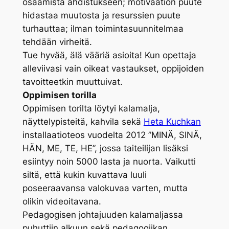
osaamista ahdistukseen; motivaation puute
hidastaa muutosta ja resurssien puute
turhauttaa; ilman toimintasuunnitelmaa
tehdään virheitä.
Tue hyvää, älä vääriä asioita! Kun opettaja
alleviivasi vain oikeat vastaukset, oppijoiden
tavoitteetkin muuttuivat.
Oppimisen torilla
Oppimisen torilta löytyi kalamalja,
näyttelypisteitä, kahvila sekä
Heta Kuchkan
installaatioteos vuodelta 2012 ”MINÄ, SINÄ,
HÄN, ME, TE, HE”, jossa taiteilijan lisäksi
esiintyy noin 5000 lasta ja nuorta. Vaikutti
siltä, että kukin kuvattava luuli
poseeraavansa valokuvaa varten, mutta
olikin videoitavana.
Pedagogisen johtajuuden kalamaljassa
puhuttiin alkuun sekä pedagogiikan