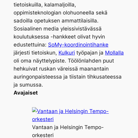
tietoiskuilla, kalamaljoilla,
oppimisteknologian olohuoneella sekä
sadoilla opetuksen ammattilaisilla.
Sosiaalinen media yleissivistävässä
koulutuksessa -hankkeet olivat hyvin
edustettuina:
SoMy-koordinointihanke
järjesti tietoiskun,
Kulkuri
työpajan ja
Mollalla
oli oma näyttelypiste. Töölönlahden puut
hehkuivat ruskan väreissä maanantain
auringonpaisteessa ja tiistain tihkusateessa
ja sumussa.
Avajaiset
Vantaan ja Helsingin Tempo-
orkesteri