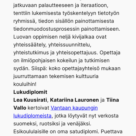
jatkuvaan palautteeseen ja iteraatioon,
tenttiin lukemisesta työskentelyyn tietotyön
ryhmissä, tiedon sisällön painottamisesta
tiedonmuodostusprosessin painottamiseen.
Luovan oppimisen neljä kivijalkaa ovat
yhteissäätely, yhteissuunnittelu,
yhteistutkimus ja yhteisopettajuus. Opettaja
on ilmiöpohjaisen kokeilun ja tutkimisen
sydän. Siispä: koko opettajayhteisö mukaan
juurruttamaan tekemisen kulttuuria
kouluihin!
Lukudiplomit
Lea Kuusirati
,
Katariina Lauronen
ja
Tiina
Vallo
kertoivat
Vantaan kaupungin
lukudiplomeista
, jotka löytyvät nyt verkosta
suomeksi, ruotsiksi ja venäjäksi.
Esikoululaisille on oma satudiplomi. Puettava