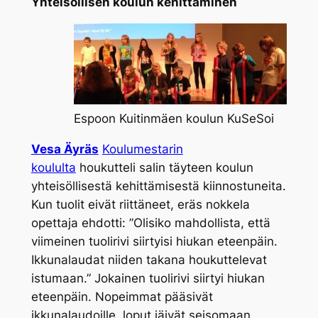
Yhteisöllisen koulun kehittäminen
Espoon Kuitinmäen koulun KuSeSoi
Vesa Äyräs
Koulumestarin
koululta
houkutteli salin täyteen koulun
yhteisöllisestä kehittämisestä kiinnostuneita.
Kun tuolit eivät riittäneet, eräs nokkela
opettaja ehdotti: ”Olisiko mahdollista, että
viimeinen tuolirivi siirtyisi hiukan eteenpäin.
Ikkunalaudat niiden takana houkuttelevat
istumaan.” Jokainen tuolirivi siirtyi hiukan
eteenpäin. Nopeimmat pääsivät
ikkunalaudoille, loput jäivät seisomaan