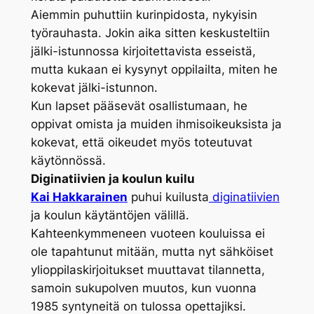
Aiemmin puhuttiin kurinpidosta, nykyisin
työrauhasta. Jokin aika sitten keskusteltiin
jälki-istunnossa kirjoitettavista esseistä,
mutta kukaan ei kysynyt oppilailta, miten he
kokevat jälki-istunnon.
Kun lapset pääsevät osallistumaan, he
oppivat omista ja muiden ihmisoikeuksista ja
kokevat, että oikeudet myös toteutuvat
käytönnössä.
Diginatiivien ja koulun kuilu
Kai Hakkarainen
puhui kuilusta
diginatiivien
ja koulun käytäntöjen välillä.
Kahteenkymmeneen vuoteen kouluissa ei
ole tapahtunut mitään, mutta nyt sähköiset
ylioppilaskirjoitukset muuttavat tilannetta,
samoin sukupolven muutos, kun vuonna
1985 syntyneitä on tulossa opettajiksi.