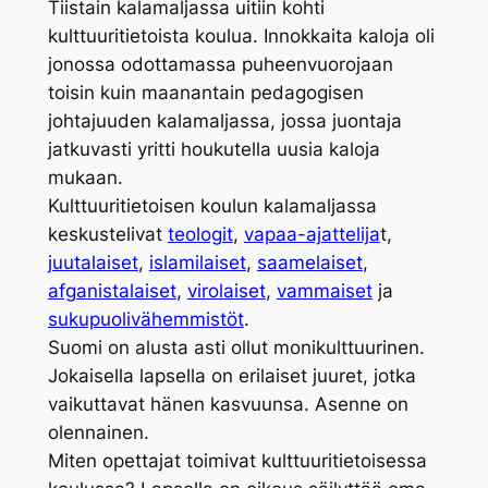
Tiistain kalamaljassa uitiin kohti
kulttuuritietoista koulua. Innokkaita kaloja oli
jonossa odottamassa puheenvuorojaan
toisin kuin maanantain pedagogisen
johtajuuden kalamaljassa, jossa juontaja
jatkuvasti yritti houkutella uusia kaloja
mukaan.
Kulttuuritietoisen koulun kalamaljassa
keskustelivat
teologit
,
vapaa-ajattelija
t,
juutalaiset
,
islamilaiset
,
saamelaiset
,
afganistalaiset
,
virolaiset
,
vammaiset
ja
sukupuolivähemmistöt
.
Suomi on alusta asti ollut monikulttuurinen.
Jokaisella lapsella on erilaiset juuret, jotka
vaikuttavat hänen kasvuunsa. Asenne on
olennainen.
Miten opettajat toimivat kulttuuritietoisessa