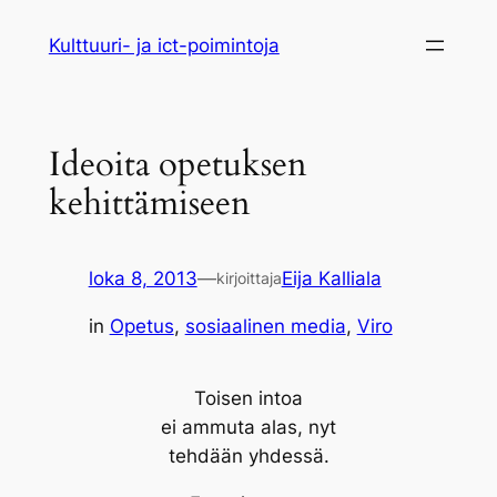
Siirry
Kulttuuri- ja ict-poimintoja
sisältöön
Ideoita opetuksen
kehittämiseen
loka 8, 2013
—
Eija Kalliala
kirjoittaja
in
Opetus
, 
sosiaalinen media
, 
Viro
Toisen intoa
ei ammuta alas, nyt
tehdään yhdessä.