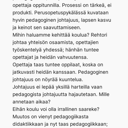
opettaja oppitunnilla. Prosessi on tärkeä, ei
produkti. Perusopetuspykälässä kuvataan
hyvin pedagoginen johtajuus, lapsen kasvu
ja keinot sen saavuttamiseen.
Mihin haluamme kehittää koulua? Rehtori
johtaa yhteisön osaamista, opettajien
työskentelyä yhdessä; hänhän tuntee
opettajat ja heidän vahvuutensa.
Opettaja taas tuntee oppilaat, koska on
jatkuvasti heidän kanssaan. Pedagoginen
johtajuus on nöyrää kuuntelua.
Johtajuus ei lepää yksillä harteilla vaan
pedagogista johtajuutta hajautetaan. Mille
annetaan aikaa?
Eihän koulu voi olla irrallinen saareke?
Muutos on vienyt pedagogiikasta
didaktiikkaan ja nyt taas pedagogiikkaan;