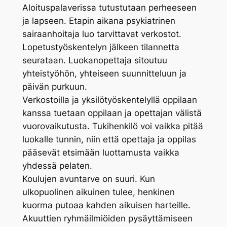
Aloituspalaverissa tutustutaan perheeseen
ja lapseen. Etapin aikana psykiatrinen
sairaanhoitaja luo tarvittavat verkostot.
Lopetustyöskentelyn jälkeen tilannetta
seurataan. Luokanopettaja sitoutuu
yhteistyöhön, yhteiseen suunnitteluun ja
päivän purkuun.
Verkostoilla ja yksilötyöskentelyllä oppilaan
kanssa tuetaan oppilaan ja opettajan välistä
vuorovaikutusta. Tukihenkilö voi vaikka pitää
luokalle tunnin, niin että opettaja ja oppilas
pääsevät etsimään luottamusta vaikka
yhdessä pelaten.
Koulujen avuntarve on suuri. Kun
ulkopuolinen aikuinen tulee, henkinen
kuorma putoaa kahden aikuisen harteille.
Akuuttien ryhmäilmiöiden pysäyttämiseen