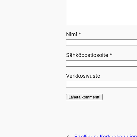
Nimi
*
Sähköpostiosoite
*
Verkkosivusto
←
Edellinen:
Korkeakoulujen