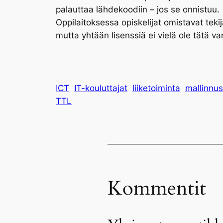
palauttaa lähdekoodiin – jos se onnistuu.
Oppilaitoksessa opiskelijat omistavat tekij
mutta yhtään lisenssiä ei vielä ole tätä va
ICT
IT-kouluttajat
liiketoiminta
mallinnus
TTL
Kommentit