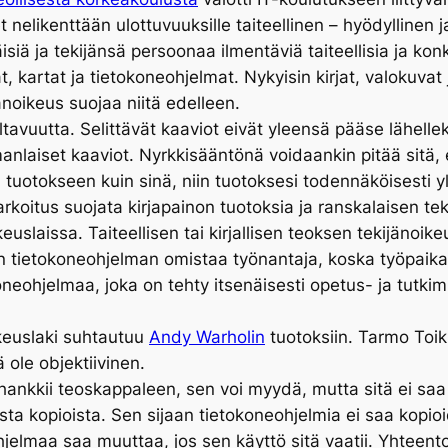
 nelikenttään ulottuvuuksille taiteellinen – hyödyllinen j
isiä ja tekijänsä persoonaa ilmentäviä taiteellisia ja konk
rjat, kartat ja tietokoneohjelmat. Nykyisin kirjat, valokuva
jänoikeus suojaa niitä edelleen.
valtavuutta. Selittävät kaaviot eivät yleensä pääse lähe
anlaiset kaaviot. Nyrkkisääntönä voidaankin pitää sitä, 
otokseen kuin sinä, niin tuotoksesi todennäköisesti y
tarkoitus suojata kirjapainon tuotoksia ja ranskalaisen t
slaissa. Taiteellisen tai kirjallisen teoksen tekijänoikeus
yn tietokoneohjelman omistaa työnantaja, koska työpaika
neohjelmaa, joka on tehty itsenäisesti opetus- ja tutkim
ikeuslaki suhtautuu
Andy Warholin
tuotoksiin. Tarmo Toik
 ole objektiivinen.
 hankkii teoskappaleen, sen voi myydä, mutta sitä ei saa
duista kopioista. Sen sijaan tietokoneohjelmia ei saa kop
neohjelmaa saa muuttaa, jos sen käyttö sitä vaatii. Yhte