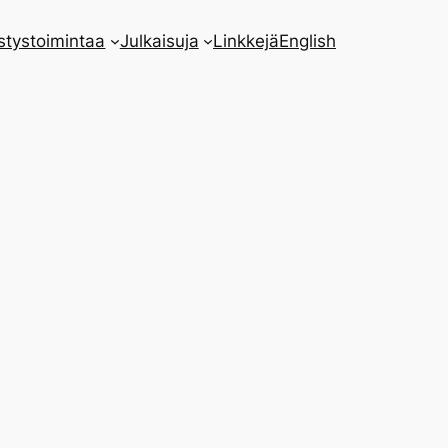
stystoimintaa
Julkaisuja
Linkkejä
English