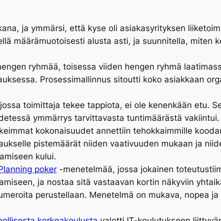
ana, ja ymmärsi, että kyse oli asiakasyrityksen liiketoi
llä määrämuotoisesti alusta asti, ja suunnitella, miten
 hengen ryhmää, toisessa viiden hengen ryhmä laatimass
uksessa. Prosessimallinnus sitoutti koko asiakkaan organ
, jossa toimittaja tekee tappiota, ei ole kenenkään etu.
edetessä ymmärrys tarvittavasta tuntimäärästä vakiintui.
vaikeimmat kokonaisuudet annettiin tehokkaimmille kooda
paukselle pistemäärät niiden vaativuuden mukaan ja niide
amiseen kului.
Planning poker
-menetelmää, jossa jokainen toteutustiim
tamiseen, ja nostaa sitä vastaavan kortin näkyviin yhta
 numeroita perustellaan. Menetelmä on mukava, nopea ja 
eollisesta korkeakoulusta
valotti IT-koulutukseen liittyv