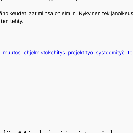
änoikeudet laatimiinsa ohjelmiin. Nykyinen tekijänoikeusla
rten tehty.
muutos
ohjelmistokehitys
projektityö
systeemityö
te