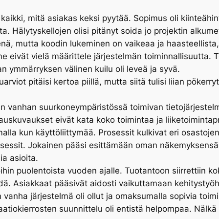
kaikki, mitä asiakas keksi pyytää. Sopimus oli kiinteähin
ota. Hälytyskellojen olisi pitänyt soida jo projektin alkumet
enä, mutta koodin lukeminen on vaikeaa ja haasteellista,
ne eivät vielä määrittele järjestelmän toiminnallisuutta. 
n ymmärryksen välinen kuilu oli leveä ja syvä.
ot pitäisi kertoa piillä, mutta siitä tulisi liian pökerry
vain vanhan suurkoneympäristössä toimivan tietojärjestel
uskuvaukset eivät kata koko toimintaa ja liiketoimintapr
alla kun käyttöliittymää. Prosessit kulkivat eri osastojen
rosessit. Jokainen pääsi esittämään oman näkemyksensä. 
a asioita.
ioihin puolentoista vuoden ajalle. Tuotantoon siirrettiin 
hdä. Asiakkaat pääsivät aidosti vaikuttamaan kehitystyöh
vanha järjestelmä oli ollut ja omaksumalla sopivia toim
teraatiokierrosten suunnittelu oli entistä helpompaa. Nä