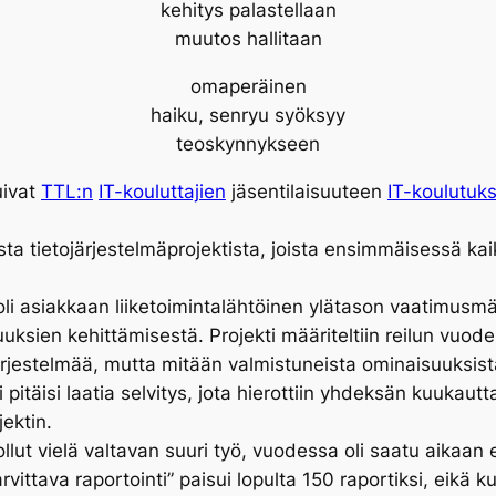
kehitys palastellaan
muutos hallitaan
omaperäinen
haiku, senryu syöksyy
teoskynnykseen
uivat
TTL:n
IT-kouluttajien
jäsentilaisuuteen
IT-koulutuk
ta tietojärjestelmäprojektista, joista ensimmäisessä kaik
li asiakkaan liiketoimintalähtöinen ylätason vaatimusm
sien kehittämisestä. Projekti määriteltiin reilun vuoden 
ärjestelmää, mutta mitään valmistuneista ominaisuuksist
 pitäisi laatia selvitys, jota hierottiin yhdeksän kuukaut
jektin.
ollut vielä valtavan suuri työ, vuodessa oli saatu aikaan e
ittava raportointi” paisui lopulta 150 raportiksi, eikä k