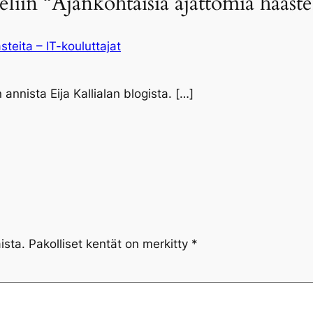
eliin “Ajankohtaisia ajattomia haaste
teita – IT-kouluttajat
nnista Eija Kallialan blogista. […]
ista.
Pakolliset kentät on merkitty
*