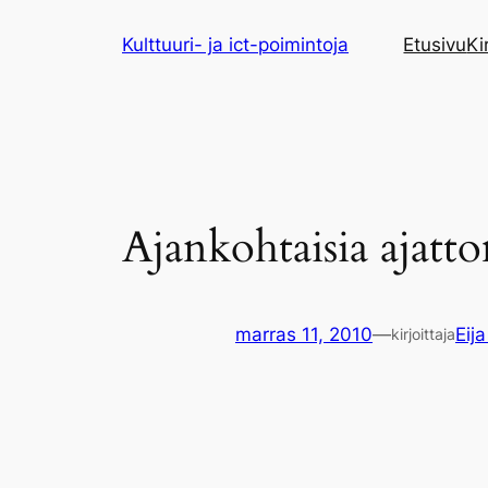
Siirry
Kulttuuri- ja ict-poimintoja
Etusivu
Ki
sisältöön
Ajankohtaisia ajatto
marras 11, 2010
—
Eija
kirjoittaja