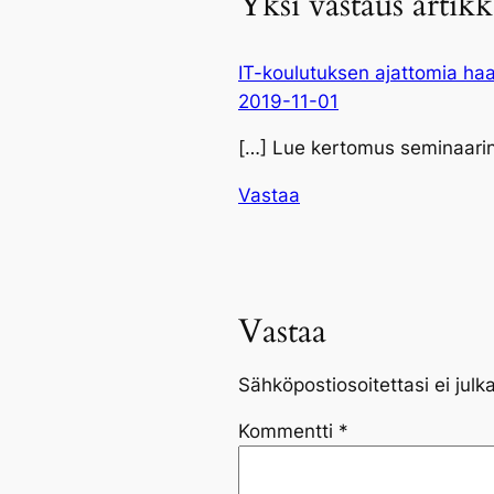
Yksi vastaus artikk
IT-koulutuksen ajattomia haas
2019-11-01
[…] Lue kertomus seminaarin a
Vastaa
Vastaa
Sähköpostiosoitettasi ei julka
Kommentti
*