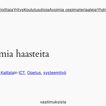
rjoittaja
Yritys
Koulutusdioja
Avoimia oppimateriaaleja
Yhdi
mia haasteita
 Kalliala
in
ICT
, 
Opetus
, 
systeemityö
vaatimuksista