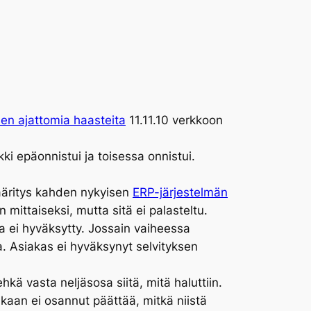
sen ajattomia haasteita
11.11.10 verkkoon
ki epäonnistui ja toisessa onnistui.
ääritys kahden nykyisen
ERP-järjestelmän
mittaiseksi, mutta sitä ei palasteltu.
a ei hyväksytty. Jossain vaiheessa
ta. Asiakas ei hyväksynyt selvityksen
hkä vasta neljäsosa siitä, mitä haluttiin.
ukaan ei osannut päättää, mitkä niistä