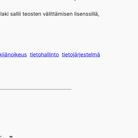
ki sallii teosten välittämisen lisenssillä,
kijänoikeus
tietohallinto
tietojärjestelmä