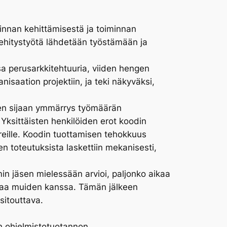
minnan kehittämisestä ja toiminnan
 kehitystyötä lähdetään työstämään ja
a perusarkkitehtuuria, viiden hengen
isaation projektiin, ja teki näkyväksi,
 Sen sijaan ymmärrys työmäärän
 Yksittäisten henkilöiden erot koodin
reille. Koodin tuottamisen tehokkuus
n toteutuksista laskettiin mekanisesti,
in jäsen mielessään arvioi, paljonko aikaa
ikaa muiden kanssa. Tämän jälkeen
sitouttava.
än ohjelmistotuotannon