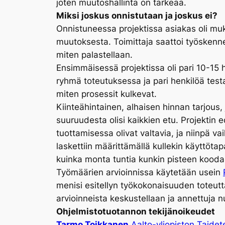
joten muutoshallinta on tärkeää.
Miksi joskus onnistutaan ja joskus ei?
Onnistuneessa projektissa asiakas oli muk
muutoksesta. Toimittaja saattoi työskenne
miten palastellaan.
Ensimmäisessä projektissa oli pari 10-15
ryhmä toteutuksessa ja pari henkilöä testa
miten prosessit kulkevat.
Kiinteähintainen, alhaisen hinnan tarjous
suuruudesta olisi kaikkien etu. Projektin 
tuottamisessa olivat valtavia, ja niinpä 
laskettiin määrittämällä kullekin käyttöta
kuinka monta tuntia kunkin pisteen kooda
Työmäärien arvioinnissa käytetään usein
menisi esitellyn työkokonaisuuden toteut
arvioinneista keskustellaan ja annettuja
Ohjelmistotuotannon tekijänoikeudet
Tarmo Toikkanen
Aalto-yliopiston Taidet