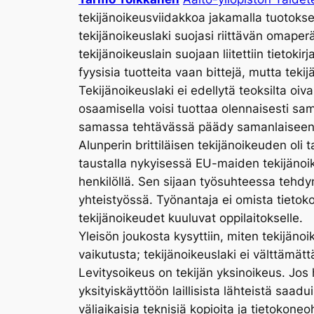
tekijänoikeusviidakkoa jakamalla tuotokset
tekijänoikeuslaki suojasi riittävän omaperä
tekijänoikeuslain suojaan liitettiin tietoki
fyysisia tuotteita vaan bittejä, mutta teki
Tekijänoikeuslaki ei edellytä teoksilta oi
osaamisella voisi tuottaa olennaisesti sam
samassa tehtävässä päädy samanlaiseen tu
Alunperin brittiläisen tekijänoikeuden oli 
taustalla nykyisessä EU-maiden tekijänoikeu
henkilöllä. Sen sijaan työsuhteessa tehd
yhteistyössä. Työnantaja ei omista tietoko
tekijänoikeudet kuuluvat oppilaitokselle.
Yleisön joukosta kysyttiin, miten tekijäno
vaikutusta; tekijänoikeuslaki ei välttämättä
Levitysoikeus on tekijän yksinoikeus. Jos
yksityiskäyttöön laillisista lähteistä saa
väliaikaisia teknisiä kopioita ja tietoko