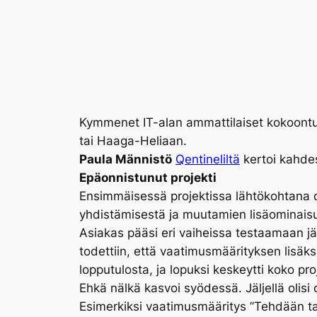
Kymmenet IT-alan ammattilaiset kokoont
tai Haaga-Heliaan.
Paula Männistö
Qentineliltä
kertoi kahdes
Epäonnistunut projekti
Ensimmäisessä projektissa lähtökohtana o
yhdistämisestä ja muutamien lisäominaisuuk
Asiakas pääsi eri vaiheissa testaamaan j
todettiin, että vaatimusmäärityksen lisäksi
lopputulosta, ja lopuksi keskeytti koko pro
Ehkä nälkä kasvoi syödessä. Jäljellä olisi 
Esimerkiksi vaatimusmääritys ”Tehdään tarv