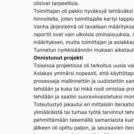
olisivat tarpeellisia.
Toimittajan oli pakko hyväksyä tehtäväksi 
hinnoitella, joten toimittajalle kertyi tappi
Vanha järjestelmä oli tavallaan määrityks
raportit ovat vain ulkoisia ominaisuuksia, 
määrityksen, mutta toimittajan ja asiakkaa
Tunnetun nyrkkisäännön mukaan aikatauluarvi
Onnistunut projekti
Toisessa projektissa oli tarkoitus uusia 
Asiakas ymmärsi nopeasti, että käyttötapa
prosesseja mallinnettiin ja uudistettiin sam
tehdään ja kuka tai mikä rooli omistaa p
tehdään ja saatiin suoraviivaistetuksi moni
Toteutustyö jakautui eri mittaisiin iteraat
ylimääräistä tai turhaa työtä tarvinnut te
pehmittämään tekemällä samanlaista kuin 
jälkeen oli opittu paljon, ja seuraavien i