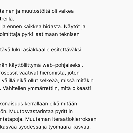
tainen ja muutostöitä oli vaikea
reillä.
 ja ennen kaikkea hidasta. Näytöt ja
Toimittaja pyrki laatimaan teknisen
ttävä luku asiakkaalle esitettäväksi.
män käyttöliittymä web-pohjaiseksi.
osessit vaativat hieromista, joten
 välillä eikä ollut selkeää, missä mitäkin
Vähitellen ymmärrettiin, mitä oikeasti
kokonaisuus kerrallaan eikä mitään
ön. Muutosvastarintaa pyrittiin
intatapoja. Muutaman iteraatiokierroksen
lkä kasvaa syödessä ja työmäärä kasvaa,