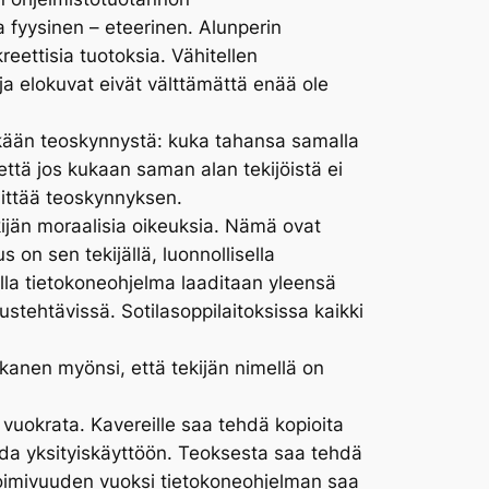
a fyysinen – eteerinen. Alunperin
reettisia tuotoksia. Vähitellen
t ja elokuvat eivät välttämättä enää ole
llekään teoskynnystä: kuka tahansa samalla
että jos kukaan saman alan tekijöistä ei
littää teoskynnyksen.
ekijän moraalisia oikeuksia. Nämä ovat
 on sen tekijällä, luonnollisella
lla tietokoneohjelma laaditaan yleensä
ustehtävissä. Sotilasoppilaitoksissa kaikki
kanen myönsi, että tekijän nimellä on
 vuokrata. Kavereille saa tehdä kopioita
ioida yksityiskäyttöön. Teoksesta saa tehdä
entoimivuuden vuoksi tietokoneohjelman saa