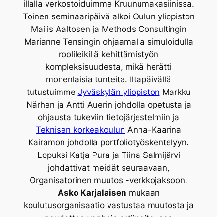
illalla verkostoiduimme Kruunumakasiinissa.
Toinen seminaaripäivä alkoi Oulun yliopiston
Mailis Aaltosen ja Methods Consultingin
Marianne Tensingin ohjaamalla simuloidulla
roolileikillä kehittämistyön
kompleksisuudesta, mikä herätti
monenlaisia tunteita. Iltapäivällä
tutustuimme
Jyväskylän yliopiston
Markku
Närhen ja Antti Auerin johdolla opetusta ja
ohjausta tukeviin tietojärjestelmiin ja
Teknisen korkeakoulun
Anna-Kaarina
Kairamon johdolla portfoliotyöskentelyyn.
Lopuksi Katja Pura ja Tiina Salmijärvi
johdattivat meidät seuraavaan,
Organisatorinen muutos -verkkojaksoon.
Asko Karjalaisen
mukaan
koulutusorganisaatio vastustaa muutosta ja