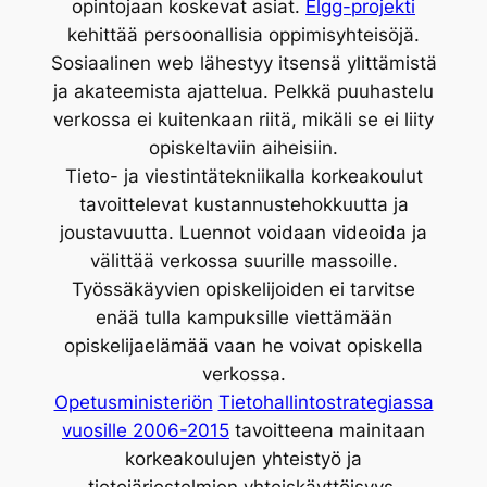
opintojaan koskevat asiat.
Elgg-projekti
kehittää persoonallisia oppimisyhteisöjä.
Sosiaalinen web lähestyy itsensä ylittämistä
ja akateemista ajattelua. Pelkkä puuhastelu
verkossa ei kuitenkaan riitä, mikäli se ei liity
opiskeltaviin aiheisiin.
Tieto- ja viestintätekniikalla korkeakoulut
tavoittelevat kustannustehokkuutta ja
joustavuutta. Luennot voidaan videoida ja
välittää verkossa suurille massoille.
Työssäkäyvien opiskelijoiden ei tarvitse
enää tulla kampuksille viettämään
opiskelijaelämää vaan he voivat opiskella
verkossa.
Opetusministeriön
Tietohallintostrategiassa
vuosille 2006-2015
tavoitteena mainitaan
korkeakoulujen yhteistyö ja
tietojärjestelmien yhteiskäyttöisyys.