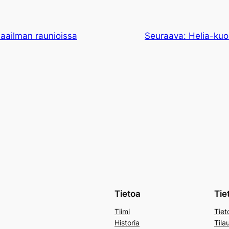
maailman raunioissa
Seuraava:
Helia-kuo
Tietoa
Tie
Tiimi
Tiet
Historia
Tila