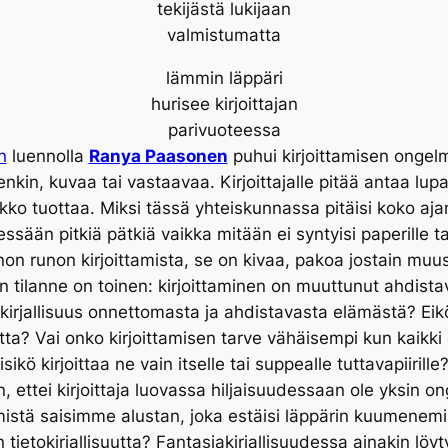
tekijästä lukijaan
valmistumatta
lämmin läppäri
hurisee kirjoittajan
parivuoteessa
n
luennolla
Ranya Paasonen
puhui kirjoittamisen ongelmis
enkin, kuvaa tai vastaavaa. Kirjoittajalle pitää antaa lup
pakko tuottaa. Miksi tässä yhteiskunnassa pitäisi koko a
elessään pitkiä pätkiä vaikka mitään ei syntyisi paperille t
n runon kirjoittamista, se on kivaa, pakoa jostain muus
 tilanne on toinen: kirjoittaminen on muuttunut ahdistava
irjallisuus onnettomasta ja ahdistavasta elämästä? Eik
uutta? Vai onko kirjoittamisen tarve vähäisempi kun kaikki
isikö kirjoittaa ne vain itselle tai suppealle tuttavapiirille
an, ettei kirjoittaja luovassa hiljaisuudessaan ole yksin 
mistä saisimme alustan, joka estäisi läppärin kuumenemi
 tietokirjallisuutta? Fantasiakirjallisuudessa ainakin löyt