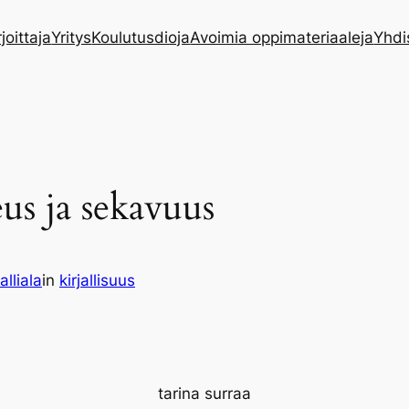
rjoittaja
Yritys
Koulutusdioja
Avoimia oppimateriaaleja
Yhdi
us ja sekavuus
alliala
in
kirjallisuus
tarina surraa