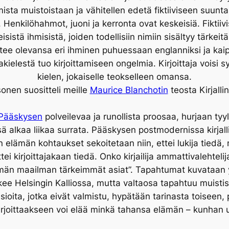
 omista muistoistaan ja vähitellen edetä fiktiiviseen suun
 Henkilöhahmot, juoni ja kerronta ovat keskeisiä. Fiktiivi
eisistä ihmisistä, joiden todellisiin nimiin sisältyy tärkeit
tee olevansa eri ihminen puhuessaan englanniksi ja kai
kielestä tuo kirjoittamiseen ongelmia. Kirjoittaja voisi
kielen, jokaiselle teokselleen omansa.
nen suositteli meille
Maurice Blanchotin
teosta Kirjalli
Pääskysen
polveilevaa ja runollista proosaa, hurjaan tyylii
sä alkaa liikaa surrata. Pääskysen postmodernissa kirjal
 elämän kohtaukset sekoitetaan niin, ettei lukija tiedä, m
ttei kirjoittajakaan tiedä. Onko kirjailija ammattivalehtelij
män maailman tärkeimmät asiat”. Tapahtumat kuvataan y
ee Helsingin Kalliossa, mutta valtaosa tapahtuu muistiss
ioita, jotka eivät valmistu, hypätään tarinasta toiseen, 
irjoittaakseen voi elää minkä tahansa elämän – kunhan un