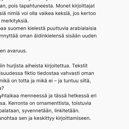
taan, pois tapahtuneesta. Monet kirjoittajat
siä nimiä voi olla vaikea keksiä, jos kertoo
ä merkityksiä.
paa suomen kielestä puuttuvia arabialaisia
 synnyttää oman äidinkielensä sisään uuden
nen avaruus.
n hurjista aiheista kirjoitettua. Tekstit
lisuudessa fiktio tiedostaa vahvasti oman
ikä on totta ja mikä ei – ja tuntuu siltä,
a?
htaikaa menneessä ja tässä hetkessä eri
a. Kerronta on ornamenttista, toistuvia
palataan, syvennetään, linkitetään.
ohtaa sen ja keskittyy kirjoittamiseen.