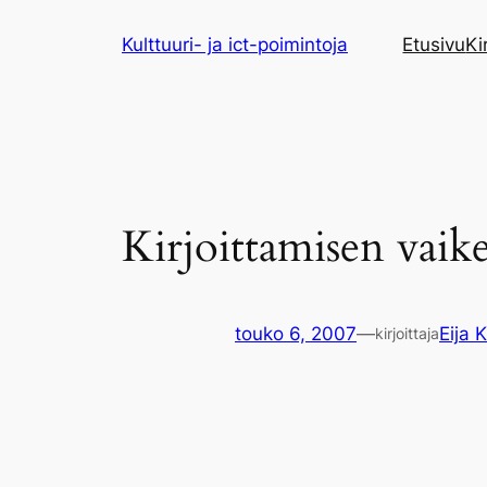
Siirry
Kulttuuri- ja ict-poimintoja
Etusivu
Ki
sisältöön
Kirjoittamisen vaike
touko 6, 2007
—
Eija K
kirjoittaja