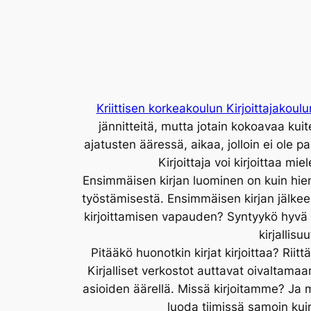
Kriittisen korkeakoulun Kirjoittajakoulu
jännitteitä, mutta jotain kokoavaa kuit
ajatusten ääressä, aikaa, jolloin ei ole 
Kirjoittaja voi kirjoittaa mi
Ensimmäisen kirjan luominen on kuin hieno
työstämisestä. Ensimmäisen kirjan jälkeen
kirjoittamisen vapauden? Syntyykö hyvä k
kirjallis
Pitääkö huonotkin kirjat kirjoittaa? Riittä
Kirjalliset verkostot auttavat oivaltama
asioiden äärellä. Missä kirjoitamme? Ja 
luoda tiimissä samoin kuin