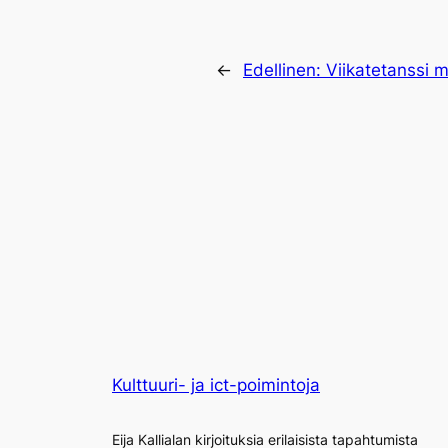
←
Edellinen:
Viikatetanssi 
Kulttuuri- ja ict-poimintoja
Eija Kallialan kirjoituksia erilaisista tapahtumista