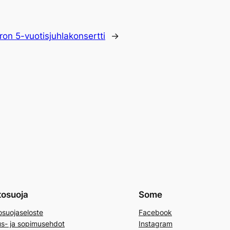
ron 5-vuotisjuhlakonsertti
→
tosuoja
Some
osuojaseloste
Facebook
us- ja sopimusehdot
Instagram