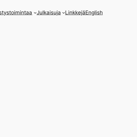
stystoimintaa
Julkaisuja
Linkkejä
English