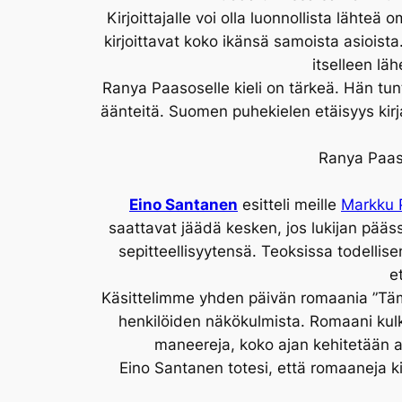
Kirjoittajalle voi olla luonnollista lähteä
kirjoittavat koko ikänsä samoista asioista.
itselleen läh
Ranya Paasoselle kieli on tärkeä. Hän tun
äänteitä. Suomen puhekielen etäisyys kirja
Ranya Paaso
Eino Santanen
esitteli meille
Markku 
saattavat jäädä kesken, jos lukijan pääs
sepitteellisyytensä. Teoksissa todellisen
e
Käsittelimme yhden päivän romaania ”Tä
henkilöiden näkökulmista. Romaani kulk
maneereja, koko ajan kehitetään as
Eino Santanen totesi, että romaaneja k