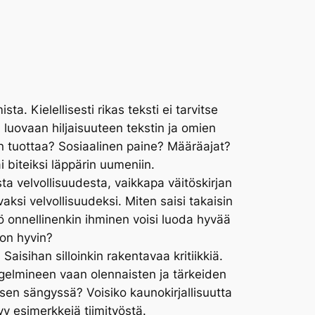
ta. Kielellisesti rikas teksti ei tarvitse
a luovaan hiljaisuuteen tekstin ja omien
jan tuottaa? Sosiaalinen paine? Määräajat?
ai biteiksi läppärin uumeniin.
ta velvollisuudesta, vaikkapa väitöskirjan
ksi velvollisuudeksi. Miten saisi takaisin
ö onnellinenkin ihminen voisi luoda hyvää
 on hyvin?
? Saisihan silloinkin rakentavaa kritiikkiä.
ongelmineen vaan olennaisten ja tärkeiden
sen sängyssä? Voisiko kaunokirjallisuutta
yy esimerkkejä tiimityöstä.