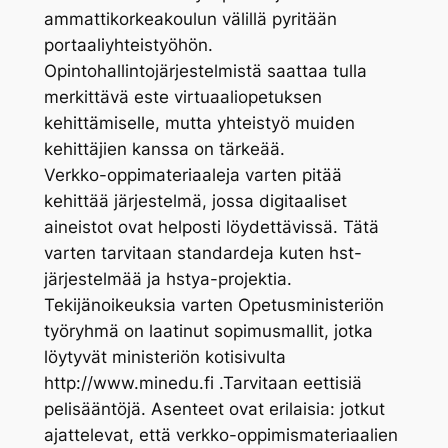
ammattikorkeakoulun välillä pyritään
portaaliyhteistyöhön.
Opintohallintojärjestelmistä saattaa tulla
merkittävä este virtuaaliopetuksen
kehittämiselle, mutta yhteistyö muiden
kehittäjien kanssa on tärkeää.
Verkko-oppimateriaaleja varten pitää
kehittää järjestelmä, jossa digitaaliset
aineistot ovat helposti löydettävissä. Tätä
varten tarvitaan standardeja kuten hst-
järjestelmää ja hstya-projektia.
Tekijänoikeuksia varten Opetusministeriön
työryhmä on laatinut sopimusmallit, jotka
löytyvät ministeriön kotisivulta
http://www.minedu.fi .Tarvitaan eettisiä
pelisääntöjä. Asenteet ovat erilaisia: jotkut
ajattelevat, että verkko-oppimismateriaalien