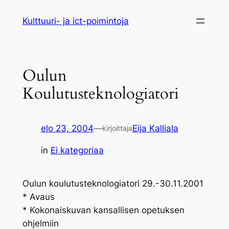
Siirry
Kulttuuri- ja ict-poimintoja
sisältöön
Oulun
Koulutusteknologiatori
elo 23, 2004
—
Eija Kalliala
kirjoittaja
in
Ei kategoriaa
Oulun koulutusteknologiatori 29.-30.11.2001
* Avaus
* Kokonaiskuvan kansallisen opetuksen
ohjelmiin