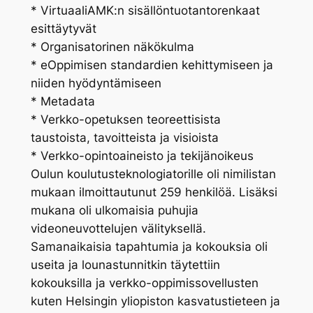
* VirtuaaliAMK:n sisällöntuotantorenkaat
esittäytyvät
* Organisatorinen näkökulma
* eOppimisen standardien kehittymiseen ja
niiden hyödyntämiseen
* Metadata
* Verkko-opetuksen teoreettisista
taustoista, tavoitteista ja visioista
* Verkko-opintoaineisto ja tekijänoikeus
Oulun koulutusteknologiatorille oli nimilistan
mukaan ilmoittautunut 259 henkilöä. Lisäksi
mukana oli ulkomaisia puhujia
videoneuvottelujen välityksellä.
Samanaikaisia tapahtumia ja kokouksia oli
useita ja lounastunnitkin täytettiin
kokouksilla ja verkko-oppimissovellusten
kuten Helsingin yliopiston kasvatustieteen ja