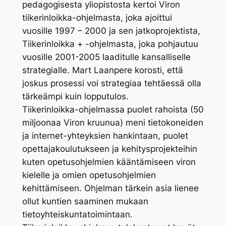
pedagogisesta yliopistosta kertoi Viron
tiikerinloikka-ohjelmasta, joka ajoittui
vuosille 1997 – 2000 ja sen jatkoprojektista,
Tiikerinloikka + -ohjelmasta, joka pohjautuu
vuosille 2001-2005 laaditulle kansalliselle
strategialle. Mart Laanpere korosti, että
joskus prosessi voi strategiaa tehtäessä olla
tärkeämpi kuin lopputulos.
Tiikerinloikka-ohjelmassa puolet rahoista (50
miljoonaa Viron kruunua) meni tietokoneiden
ja internet-yhteyksien hankintaan, puolet
opettajakoulutukseen ja kehitysprojekteihin
kuten opetusohjelmien kääntämiseen viron
kielelle ja omien opetusohjelmien
kehittämiseen. Ohjelman tärkein asia lienee
ollut kuntien saaminen mukaan
tietoyhteiskuntatoimintaan.