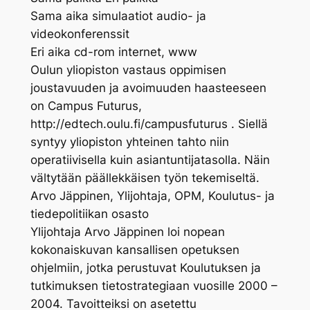
Sama aika simulaatiot audio- ja
videokonferenssit
Eri aika cd-rom internet, www
Oulun yliopiston vastaus oppimisen
joustavuuden ja avoimuuden haasteeseen
on Campus Futurus,
http://edtech.oulu.fi/campusfuturus . Siellä
syntyy yliopiston yhteinen tahto niin
operatiivisella kuin asiantuntijatasolla. Näin
vältytään päällekkäisen työn tekemiseltä.
Arvo Jäppinen, Ylijohtaja, OPM, Koulutus- ja
tiedepolitiikan osasto
Ylijohtaja Arvo Jäppinen loi nopean
kokonaiskuvan kansallisen opetuksen
ohjelmiin, jotka perustuvat Koulutuksen ja
tutkimuksen tietostrategiaan vuosille 2000 –
2004. Tavoitteiksi on asetettu