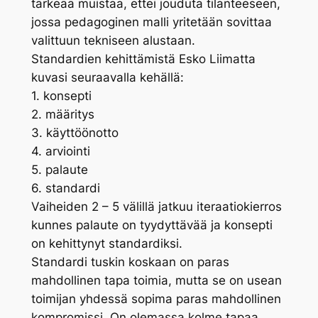
tärkeää muistaa, ettei jouduta tilanteeseen,
jossa pedagoginen malli yritetään sovittaa
valittuun tekniseen alustaan.
Standardien kehittämistä Esko Liimatta
kuvasi seuraavalla kehällä:
1. konsepti
2. määritys
3. käyttöönotto
4. arviointi
5. palaute
6. standardi
Vaiheiden 2 – 5 välillä jatkuu iteraatiokierros
kunnes palaute on tyydyttävää ja konsepti
on kehittynyt standardiksi.
Standardi tuskin koskaan on paras
mahdollinen tapa toimia, mutta se on usean
toimijan yhdessä sopima paras mahdollinen
kompromissi. On olemassa kolme tapaa