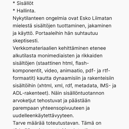
* Sisällöt
* Hallinta.
Nykytilanteen ongelmia ovat Esko Liimatan
mielestä sisältöjen tuottaminen, jakaminen
ja käyttö. Portaaleihin hän suhtautuu
skeptisesti.
Verkkomateriaalien kehittäminen etenee
alkutilasta monimediaisten ja rikkaiden
sisältöjen (staattinen html, flash-
komponentit, video, animaatio, pdf- ja rtf-
formaatit) kautta dynaamisiin ja rakenteisiin
sisältöihin (xhtml, xml, rdf, metadata, IMS- ja
ADL-rakenteet). Näin sisällöntuotannon
arvoketjut tehostuvat ja päästään
parempaan yhteensopivuuteen ja
uudelleenkäytettävyyteen.
Tarve määrää toteutustavan. Tämä on