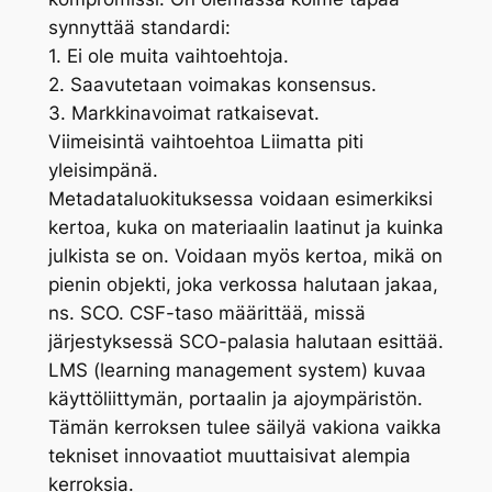
synnyttää standardi:
1. Ei ole muita vaihtoehtoja.
2. Saavutetaan voimakas konsensus.
3. Markkinavoimat ratkaisevat.
Viimeisintä vaihtoehtoa Liimatta piti
yleisimpänä.
Metadataluokituksessa voidaan esimerkiksi
kertoa, kuka on materiaalin laatinut ja kuinka
julkista se on. Voidaan myös kertoa, mikä on
pienin objekti, joka verkossa halutaan jakaa,
ns. SCO. CSF-taso määrittää, missä
järjestyksessä SCO-palasia halutaan esittää.
LMS (learning management system) kuvaa
käyttöliittymän, portaalin ja ajoympäristön.
Tämän kerroksen tulee säilyä vakiona vaikka
tekniset innovaatiot muuttaisivat alempia
kerroksia.