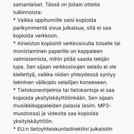
samanlaiset. Tässä on joitain otteita
tulkinnoista:
* Vaikka oppitunnille saisi kopioida
parikymmentä sivua julkaisua, sitä ei saa
kopioida verkkoon.
* Aineiston kopiointi verkkosivulta toiselle tai
monistaminen paperille on kappaleen
valmistamista, mihin pitää saada tekijän
lupa. Sen sijaan verkkosivujen selailu ei ole
kiellettyä, vaikka niiden yhteydessä syntyy
tekninen välikopio selailijan koneeseen.
* Tietokoneohjelmia tai tietokantoja ei saa
kopioida yksityiskäyttöönkään. Sen sijaan
musiikkikappaleiden palasia (esim. MP3-
muodossa) ja videoita saa kopioida
yksityiskäyttöön.
* EU:n tietoyhteiskuntadirektiivi julkaistiin