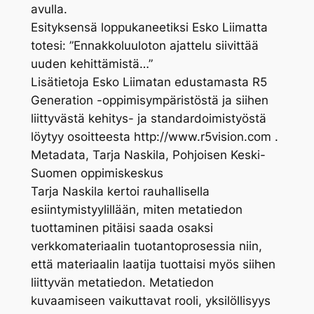
avulla.
Esityksensä loppukaneetiksi Esko Liimatta
totesi: ”Ennakkoluuloton ajattelu siivittää
uuden kehittämistä…”
Lisätietoja Esko Liimatan edustamasta R5
Generation -oppimisympäristöstä ja siihen
liittyvästä kehitys- ja standardoimistyöstä
löytyy osoitteesta http://www.r5vision.com .
Metadata, Tarja Naskila, Pohjoisen Keski-
Suomen oppimiskeskus
Tarja Naskila kertoi rauhallisella
esiintymistyylillään, miten metatiedon
tuottaminen pitäisi saada osaksi
verkkomateriaalin tuotantoprosessia niin,
että materiaalin laatija tuottaisi myös siihen
liittyvän metatiedon. Metatiedon
kuvaamiseen vaikuttavat rooli, yksilöllisyys