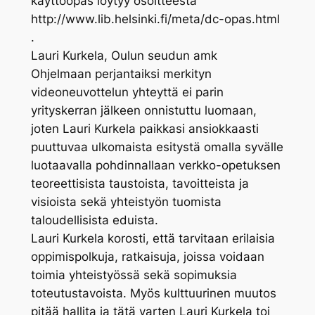
käyttöopas löytyy osoitteesta
http://www.lib.helsinki.fi/meta/dc-opas.html
.
Lauri Kurkela, Oulun seudun amk
Ohjelmaan perjantaiksi merkityn
videoneuvottelun yhteyttä ei parin
yrityskerran jälkeen onnistuttu luomaan,
joten Lauri Kurkela paikkasi ansiokkaasti
puuttuvaa ulkomaista esitystä omalla syvälle
luotaavalla pohdinnallaan verkko-opetuksen
teoreettisista taustoista, tavoitteista ja
visioista sekä yhteistyön tuomista
taloudellisista eduista.
Lauri Kurkela korosti, että tarvitaan erilaisia
oppimispolkuja, ratkaisuja, joissa voidaan
toimia yhteistyössä sekä sopimuksia
toteutustavoista. Myös kulttuurinen muutos
pitää hallita ja tätä varten Lauri Kurkela toi