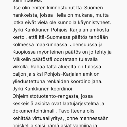
toimintaidea.
Itse olin eniten kiinnostunut Itä-Suomen
hankkeista, joissa Helia on mukana, mutta
jotka eivät vielä ole kunnolla käynnistyneet.
Jyrki Kankkunen Pohjois-Karjalan amkosta
kertoi, että Itä-Suomessa päätös tehdään
kolmessa maakunnassa. Joensuussa ja
Kuopiossa myönteinen päätös on jo tehty ja
Mikkelin päätöstä odotetaan tulevalla
viikolla. Rahaa tältä alueelta on tulossa
paljon ja siksi Pohjois-Karjalan amk on
yliedustettuna renkaiden koordinoijana.
Jyrki Kankkunen koordinoi
Ohjelmistotuotanto-rengasta, jossa
keskeisiä asioita ovat laatujärjestelmä ja
dokumentointimalli. Tavoitteena olisi
kehittää virtuaaliyritys, jonne mennessään
opiskelija saisi nämä asiat valmiina ja