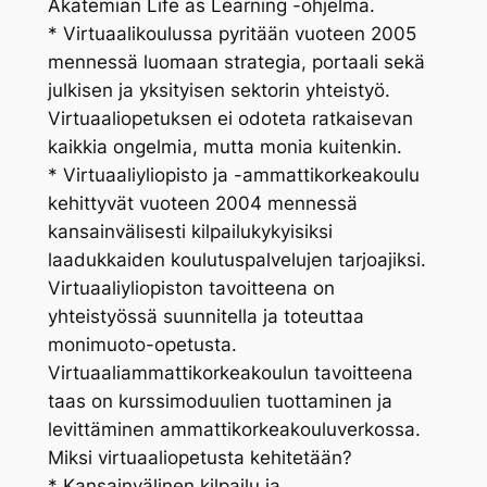
Akatemian Life as Learning -ohjelma.
* Virtuaalikoulussa pyritään vuoteen 2005
mennessä luomaan strategia, portaali sekä
julkisen ja yksityisen sektorin yhteistyö.
Virtuaaliopetuksen ei odoteta ratkaisevan
kaikkia ongelmia, mutta monia kuitenkin.
* Virtuaaliyliopisto ja -ammattikorkeakoulu
kehittyvät vuoteen 2004 mennessä
kansainvälisesti kilpailukykyisiksi
laadukkaiden koulutuspalvelujen tarjoajiksi.
Virtuaaliyliopiston tavoitteena on
yhteistyössä suunnitella ja toteuttaa
monimuoto-opetusta.
Virtuaaliammattikorkeakoulun tavoitteena
taas on kurssimoduulien tuottaminen ja
levittäminen ammattikorkeakouluverkossa.
Miksi virtuaaliopetusta kehitetään?
* Kansainvälinen kilpailu ja