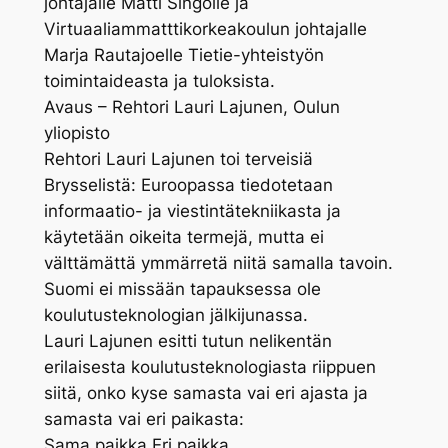
johtajalle Matti Singolle ja
Virtuaaliammatttikorkeakoulun johtajalle
Marja Rautajoelle Tietie-yhteistyön
toimintaideasta ja tuloksista.
Avaus – Rehtori Lauri Lajunen, Oulun
yliopisto
Rehtori Lauri Lajunen toi terveisiä
Brysselistä: Euroopassa tiedotetaan
informaatio- ja viestintätekniikasta ja
käytetään oikeita termejä, mutta ei
välttämättä ymmärretä niitä samalla tavoin.
Suomi ei missään tapauksessa ole
koulutusteknologian jälkijunassa.
Lauri Lajunen esitti tutun nelikentän
erilaisesta koulutusteknologiasta riippuen
siitä, onko kyse samasta vai eri ajasta ja
samasta vai eri paikasta:
Sama paikka Eri paikka