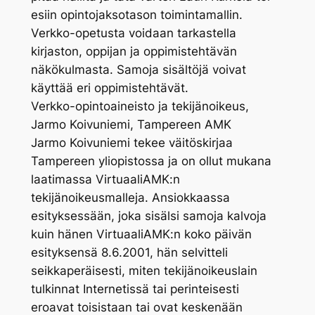
esiin opintojaksotason toimintamallin.
Verkko-opetusta voidaan tarkastella
kirjaston, oppijan ja oppimistehtävän
näkökulmasta. Samoja sisältöjä voivat
käyttää eri oppimistehtävät.
Verkko-opintoaineisto ja tekijänoikeus,
Jarmo Koivuniemi, Tampereen AMK
Jarmo Koivuniemi tekee väitöskirjaa
Tampereen yliopistossa ja on ollut mukana
laatimassa VirtuaaliAMK:n
tekijänoikeusmalleja. Ansiokkaassa
esityksessään, joka sisälsi samoja kalvoja
kuin hänen VirtuaaliAMK:n koko päivän
esityksensä 8.6.2001, hän selvitteli
seikkaperäisesti, miten tekijänoikeuslain
tulkinnat Internetissä tai perinteisesti
eroavat toisistaan tai ovat keskenään