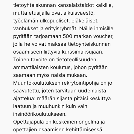
tietoyhteiskunnan kansalaistaidot kaikille,
mutta etusijalla ovat aikuisväestö,
työelämän ulkopuoliset, eläkeläiset,
vanhukset ja erityisryhmät. Näille ihmisille
pyritään tarjoamaan 500 markan voucher,
jolla he voivat maksaa tietoyhteiskunnan
osaamiseen liittyviä kurssimaksujaan.
Toinen tavoite on tietoteollisuuden
ammattilaisten koulutus, johon pyritään
saamaan myös naisia mukaan.
Muuntokoulutuksen rekrytointipohja on jo
saavutettu, joten tarvitaan uudenlaista
ajattelua: määrän sijasta pitäisi keskittyä
laatuun ja muuhunkin kuin vain
insinöörikoulutukseen.
Opettajapula on keskeinen ongelma ja
opettajien osaamisen kehittämisessä