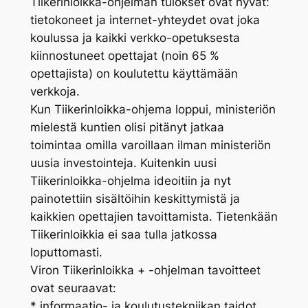
Tiikerinloikka-ohjelman tulokset ovat hyvät:
tietokoneet ja internet-yhteydet ovat joka
koulussa ja kaikki verkko-opetuksesta
kiinnostuneet opettajat (noin 65 %
opettajista) on koulutettu käyttämään
verkkoja.
Kun Tiikerinloikka-ohjema loppui, ministeriön
mielestä kuntien olisi pitänyt jatkaa
toimintaa omilla varoillaan ilman ministeriön
uusia investointeja. Kuitenkin uusi
Tiikerinloikka-ohjelma ideoitiin ja nyt
painotettiin sisältöihin keskittymistä ja
kaikkien opettajien tavoittamista. Tietenkään
Tiikerinloikkia ei saa tulla jatkossa
loputtomasti.
Viron Tiikerinloikka + -ohjelman tavoitteet
ovat seuraavat:
* informaatio- ja koulutustekniikan taidot