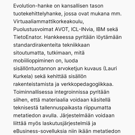
Evolution-hanke on kansallisen tason
tuotekehittelyhanke, jossa ovat mukana mm.
Virtuaaliammattikorkeakoulu,
Puolustusvoimat AVOT, ICL-INvia, IBM sekä
TietoEnator. Hankkeessa pyritään löytämään
standardirakenteita tekniikkaan
sitoutumatta, tutkimaan, mitä
mobiilioppiminen on, luoda
sisällöntuotannon arvoketjun kuvaus (Lauri
Kurkela) sekä kehittää sisällön
rakenteistamista ja verkkopedagogiikkaa.
Toiminnallisessa integroinnissa pyritään
siihen, että materiaalia voidaan käsitellä
teknisestä tallennuspaikasta riippumatta
metatiedon avulla. Järjestelmään voidaan
liittää myös laskutusjärjestelmiä ja
eBusiness-sovelluksia niin ikään metatiedon