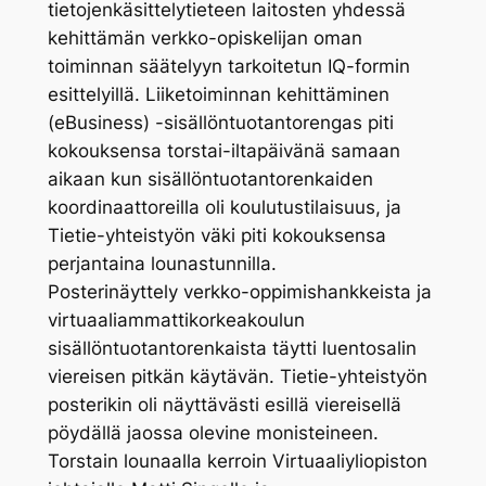
tietojenkäsittelytieteen laitosten yhdessä
kehittämän verkko-opiskelijan oman
toiminnan säätelyyn tarkoitetun IQ-formin
esittelyillä. Liiketoiminnan kehittäminen
(eBusiness) -sisällöntuotantorengas piti
kokouksensa torstai-iltapäivänä samaan
aikaan kun sisällöntuotantorenkaiden
koordinaattoreilla oli koulutustilaisuus, ja
Tietie-yhteistyön väki piti kokouksensa
perjantaina lounastunnilla.
Posterinäyttely verkko-oppimishankkeista ja
virtuaaliammattikorkeakoulun
sisällöntuotantorenkaista täytti luentosalin
viereisen pitkän käytävän. Tietie-yhteistyön
posterikin oli näyttävästi esillä viereisellä
pöydällä jaossa olevine monisteineen.
Torstain lounaalla kerroin Virtuaaliyliopiston