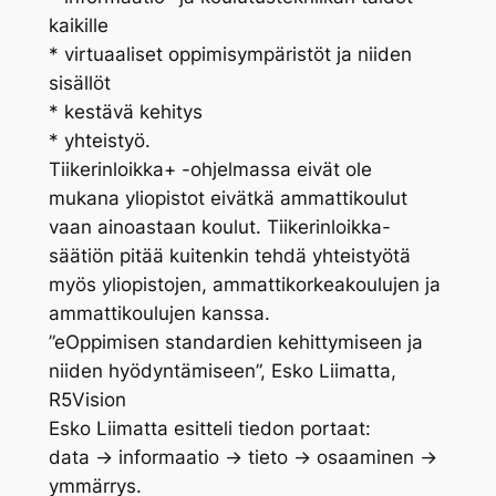
kaikille
* virtuaaliset oppimisympäristöt ja niiden
sisällöt
* kestävä kehitys
* yhteistyö.
Tiikerinloikka+ -ohjelmassa eivät ole
mukana yliopistot eivätkä ammattikoulut
vaan ainoastaan koulut. Tiikerinloikka-
säätiön pitää kuitenkin tehdä yhteistyötä
myös yliopistojen, ammattikorkeakoulujen ja
ammattikoulujen kanssa.
”eOppimisen standardien kehittymiseen ja
niiden hyödyntämiseen”, Esko Liimatta,
R5Vision
Esko Liimatta esitteli tiedon portaat:
data -> informaatio -> tieto -> osaaminen ->
ymmärrys.