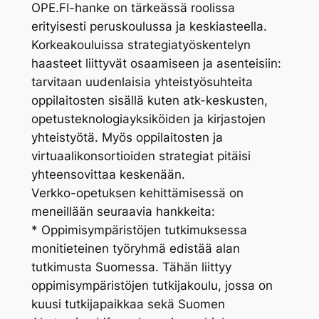
OPE.FI-hanke on tärkeässä roolissa
erityisesti peruskoulussa ja keskiasteella.
Korkeakouluissa strategiatyöskentelyn
haasteet liittyvät osaamiseen ja asenteisiin:
tarvitaan uudenlaisia yhteistyösuhteita
oppilaitosten sisällä kuten atk-keskusten,
opetusteknologiayksiköiden ja kirjastojen
yhteistyötä. Myös oppilaitosten ja
virtuaalikonsortioiden strategiat pitäisi
yhteensovittaa keskenään.
Verkko-opetuksen kehittämisessä on
meneillään seuraavia hankkeita:
* Oppimisympäristöjen tutkimuksessa
monitieteinen työryhmä edistää alan
tutkimusta Suomessa. Tähän liittyy
oppimisympäristöjen tutkijakoulu, jossa on
kuusi tutkijapaikkaa sekä Suomen