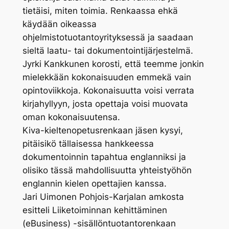
tietäisi, miten toimia. Renkaassa ehkä
käydään oikeassa
ohjelmistotuotantoyrityksessä ja saadaan
sieltä laatu- tai dokumentointijärjestelmä.
Jyrki Kankkunen korosti, että teemme jonkin
mielekkään kokonaisuuden emmekä vain
opintoviikkoja. Kokonaisuutta voisi verrata
kirjahyllyyn, josta opettaja voisi muovata
oman kokonaisuutensa.
Kiva-kieltenopetusrenkaan jäsen kysyi,
pitäisikö tällaisessa hankkeessa
dokumentoinnin tapahtua englanniksi ja
olisiko tässä mahdollisuutta yhteistyöhön
englannin kielen opettajien kanssa.
Jari Uimonen Pohjois-Karjalan amkosta
esitteli Liiketoiminnan kehittäminen
(eBusiness) -sisällöntuotantorenkaan