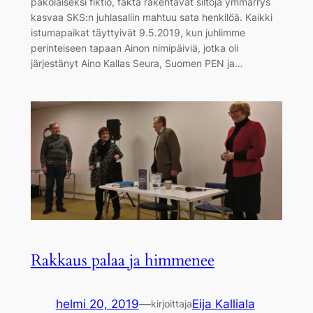
pakolaiseksi fiktio, fakta rakentavat siltoja ymmärrys
kasvaa SKS:n juhlasaliin mahtuu sata henkilöä. Kaikki
istumapaikat täyttyivät 9.5.2019, kun juhlimme
perinteiseen tapaan Ainon nimipäiviä, jotka oli
järjestänyt Aino Kallas Seura, Suomen PEN ja…
Rakkaus palaa ja himmenee
helmi 20, 2019
—
Eija Kalliala
kirjoittaja