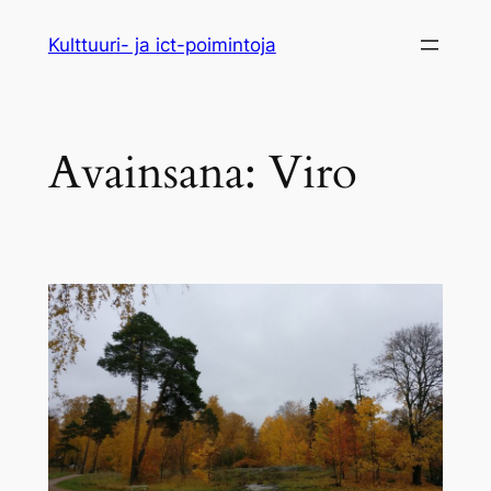
Siirry
Kulttuuri- ja ict-poimintoja
sisältöön
Avainsana:
Viro