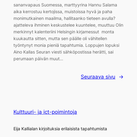
sananvapaus Suomessa, marttyyrina Hannu Salama
aika kerrostuu kertojissa, muistoissa hyvä ja paha
monimutkainen maailma, hallitaanko tieteen avulla?
ajatteleva ihminen keskustelee kuuntelee, muuttuu Olin
merkinnyt kalenteriini Helsingin kirjamessut monta
kuukautta sitten, mutta sen päälle oli vähitellen
työntynyt monia pieniä tapahtumia. Loppujen lopuksi
Aino Kallas Seuran viesti sähköpostissa herätti, sai
perumaan päivän muut…
Seuraava sivu
→
Kulttuuri- ja ict-poimintoja
Eija Kallialan kirjoituksia erilaisista tapahtumista