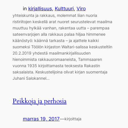
in
kirjallisuus
, 
Kulttuuri
, 
Viro
yhteiskunta ja rakkaus, molemmat liian nuoria
ristiriitojen keskellä arat nuoret seurustelevat maailma
muuttuu hylkää vanhan, rakentaa uutta – parempaa
sateenvarjojen alla rakkaus palaa hiljaa himmenee
käänöstyö: käännä tarkasta – ja ajattele kaikki
suomeksi Töölön kirjaston Waltari-salissa keskusteltiin
20.2.2019 yhdestä maailmankirjallisuuden
hienoimmista rakkausromaaneista, Tammsaaren
vuonna 1935 kirjoittamasta teoksesta Rakastin
saksalaista. Keskustelijoina olivat kirjan suomentaja
Juhani Salokannel…
Peikkoja ja perhosia
marras 19, 2017
—
kirjoittaja