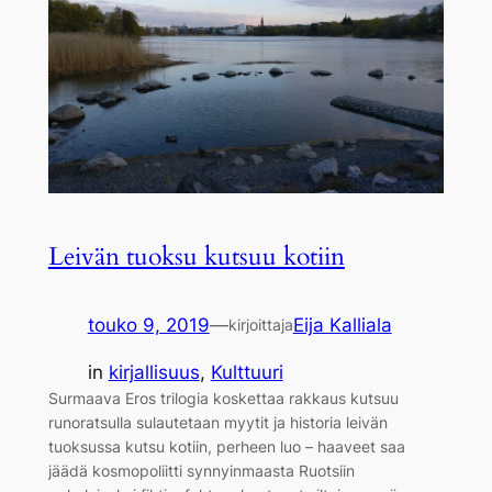
Leivän tuoksu kutsuu kotiin
touko 9, 2019
—
Eija Kalliala
kirjoittaja
in
kirjallisuus
, 
Kulttuuri
Surmaava Eros trilogia koskettaa rakkaus kutsuu
runoratsulla sulautetaan myytit ja historia leivän
tuoksussa kutsu kotiin, perheen luo – haaveet saa
jäädä kosmopoliitti synnyinmaasta Ruotsiin