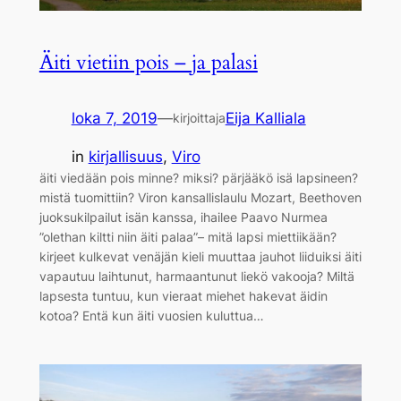
Äiti vietiin pois – ja palasi
loka 7, 2019
—
Eija Kalliala
kirjoittaja
in
kirjallisuus
, 
Viro
äiti viedään pois minne? miksi? pärjääkö isä lapsineen?
mistä tuomittiin? Viron kansallislaulu Mozart, Beethoven
juoksukilpailut isän kanssa, ihailee Paavo Nurmea
”olethan kiltti niin äiti palaa”– mitä lapsi miettiikään?
kirjeet kulkevat venäjän kieli muuttaa jauhot liiduiksi äiti
vapautuu laihtunut, harmaantunut liekö vakooja? Miltä
lapsesta tuntuu, kun vieraat miehet hakevat äidin
kotoa? Entä kun äiti vuosien kuluttua…