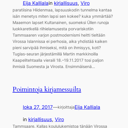
Eija Kalliala
in
kirjallisuus
, 
Viro
paratiisina Hiidenmaa, lapsuuskodin tunnelma kantaa
isän menetys miten lapsi sen kokee? kuka ymmärtää?
Maaemon lapset Kultanainen, suomeksi Üllen runoja
luokkaretkellä riihielamusesta porvariskotiin
Tammsaaren varjon postmodernismi heitti tieltään
Virossa Islannissa ei perhosia, aika yhdistää kaiken
pieni sarvipää ihmiseksi, mitä on ihmisyys, koti?
Tuglas-seuran järjestämillä Martin markkinoilla
Kaapelitehtaalla vieraili 18.–19.11.2017 tosi paljon
ihmisiä Suomesta ja Virosta. Ensimmäisenä…
Poimintoja kirjamessuilta
loka 27, 2017
—
Eija Kalliala
kirjoittaja
in
kirjallisuus
, 
Viro
Tammsaare, Kallas koululukemistoa tänään Virossa