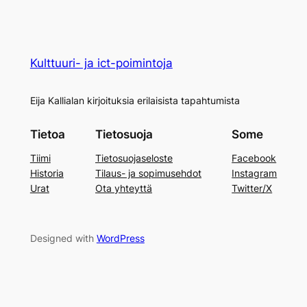
Kulttuuri- ja ict-poimintoja
Eija Kallialan kirjoituksia erilaisista tapahtumista
Tietoa
Tietosuoja
Some
Tiimi
Tietosuojaseloste
Facebook
Historia
Tilaus- ja sopimusehdot
Instagram
Urat
Ota yhteyttä
Twitter/X
Designed with
WordPress