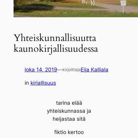
Yhteiskunnallisuutta
kaunokirjallisuudessa
loka 14, 2019
—
Eija Kalliala
kirjoittaja
in
kirjallisuus
tarina elää
yhteiskunnassa ja
heijastaa sitä
fiktio kertoo