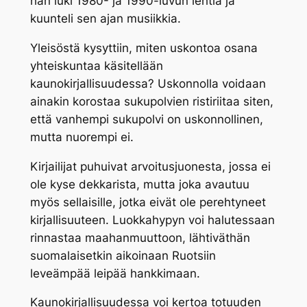
hän luki 1980- ja 1990-luvun lehtiä ja
kuunteli sen ajan musiikkia.
Yleisöstä kysyttiin, miten uskontoa osana
yhteiskuntaa käsitellään
kaunokirjallisuudessa? Uskonnolla voidaan
ainakin korostaa sukupolvien ristiriitaa siten,
että vanhempi sukupolvi on uskonnollinen,
mutta nuorempi ei.
Kirjailijat puhuivat arvoitusjuonesta, jossa ei
ole kyse dekkarista, mutta joka avautuu
myös sellaisille, jotka eivät ole perehtyneet
kirjallisuuteen. Luokkahypyn voi halutessaan
rinnastaa maahanmuuttoon, lähtiväthän
suomalaisetkin aikoinaan Ruotsiin
leveämpää leipää hankkimaan.
Kaunokirjallisuudessa voi kertoa totuuden