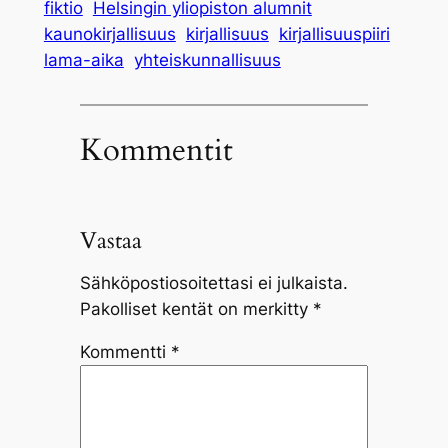
fiktio
Helsingin yliopiston alumnit
kaunokirjallisuus
kirjallisuus
kirjallisuuspiiri
lama-aika
yhteiskunnallisuus
Kommentit
Vastaa
Sähköpostiosoitettasi ei julkaista.
Pakolliset kentät on merkitty
*
Kommentti
*