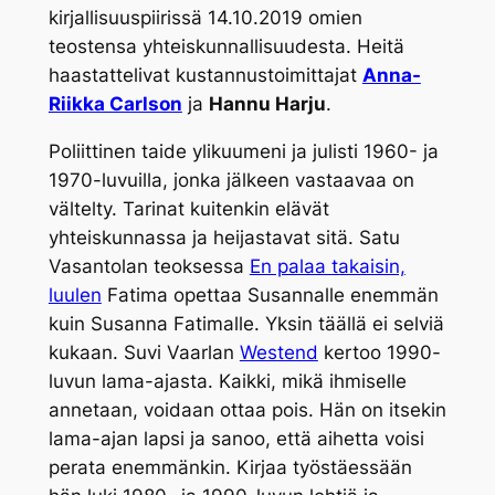
kirjallisuuspiirissä 14.10.2019 omien
teostensa yhteiskunnallisuudesta. Heitä
haastattelivat kustannustoimittajat
Anna-
Riikka Carlson
ja
Hannu Harju
.
Poliittinen taide ylikuumeni ja julisti 1960- ja
1970-luvuilla, jonka jälkeen vastaavaa on
vältelty. Tarinat kuitenkin elävät
yhteiskunnassa ja heijastavat sitä. Satu
Vasantolan teoksessa
En palaa takaisin,
luulen
Fatima opettaa Susannalle enemmän
kuin Susanna Fatimalle. Yksin täällä ei selviä
kukaan. Suvi Vaarlan
Westend
kertoo 1990-
luvun lama-ajasta. Kaikki, mikä ihmiselle
annetaan, voidaan ottaa pois. Hän on itsekin
lama-ajan lapsi ja sanoo, että aihetta voisi
perata enemmänkin. Kirjaa työstäessään