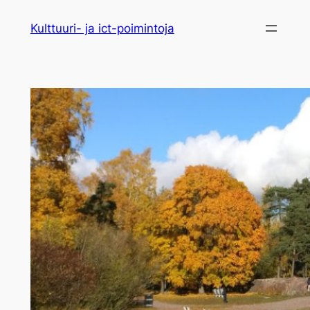
Siirry
Kulttuuri- ja ict-poimintoja
sisältöön