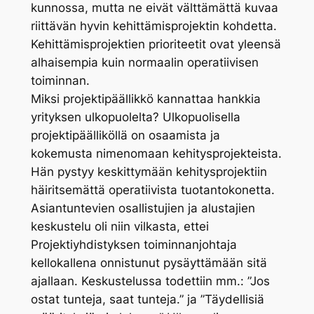
kunnossa, mutta ne eivät välttämättä kuvaa
riittävän hyvin kehittämisprojektin kohdetta.
Kehittämisprojektien prioriteetit ovat yleensä
alhaisempia kuin normaalin operatiivisen
toiminnan.
Miksi projektipäällikkö kannattaa hankkia
yrityksen ulkopuolelta? Ulkopuolisella
projektipäälliköllä on osaamista ja
kokemusta nimenomaan kehitysprojekteista.
Hän pystyy keskittymään kehitysprojektiin
häiritsemättä operatiivista tuotantokonetta.
Asiantuntevien osallistujien ja alustajien
keskustelu oli niin vilkasta, ettei
Projektiyhdistyksen toiminnanjohtaja
kellokallena onnistunut pysäyttämään sitä
ajallaan. Keskustelussa todettiin mm.: ”Jos
ostat tunteja, saat tunteja.” ja ”Täydellisiä