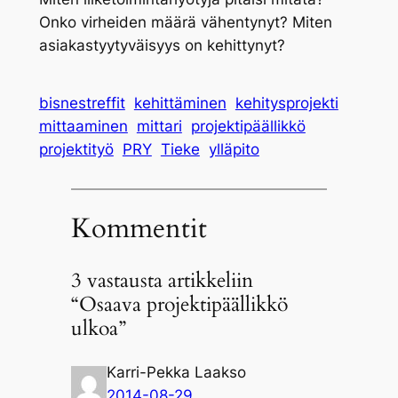
Onko virheiden määrä vähentynyt? Miten
asiakastyytyväisyys on kehittynyt?
bisnestreffit
kehittäminen
kehitysprojekti
mittaaminen
mittari
projektipäällikkö
projektityö
PRY
Tieke
ylläpito
Kommentit
3 vastausta artikkeliin
“Osaava projektipäällikkö
ulkoa”
Karri-Pekka Laakso
2014-08-29