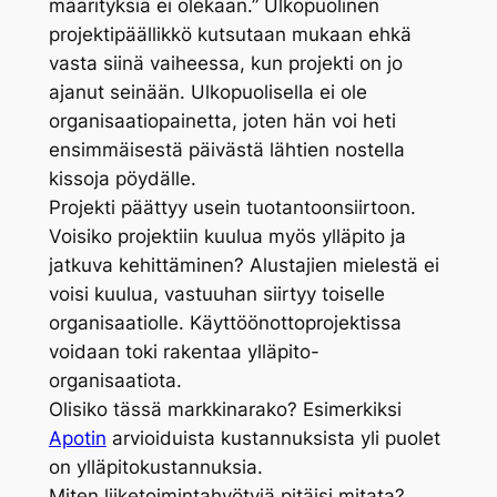
määrityksiä ei olekaan.” Ulkopuolinen
projektipäällikkö kutsutaan mukaan ehkä
vasta siinä vaiheessa, kun projekti on jo
ajanut seinään. Ulkopuolisella ei ole
organisaatiopainetta, joten hän voi heti
ensimmäisestä päivästä lähtien nostella
kissoja pöydälle.
Projekti päättyy usein tuotantoonsiirtoon.
Voisiko projektiin kuulua myös ylläpito ja
jatkuva kehittäminen? Alustajien mielestä ei
voisi kuulua, vastuuhan siirtyy toiselle
organisaatiolle. Käyttöönottoprojektissa
voidaan toki rakentaa ylläpito-
organisaatiota.
Olisiko tässä markkinarako? Esimerkiksi
Apotin
arvioiduista kustannuksista yli puolet
on ylläpitokustannuksia.
Miten liiketoimintahyötyjä pitäisi mitata?