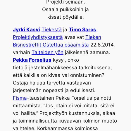
Projekti seinään.
Osaaja puikkoihin ja
kissat pöydälle.
Jyrki Kasvi
Tiekestä
ja
Timo Saros
Projektiyhdistyksestä
avasivat
Tieken
Bisnestreffit Ostettua osaamista
22.8.2014,
varhain
Taiteiden yön
jälkeisenä aamuna.
Pekka Forselius
kysyi, onko
tietojärjestelmähankkeessa tarkoituksena,
että kaikilla on kivaa vai onnistuminen?
Ostaja haluaa tarvetta vastaavan
järjestelmän nopeasti ja edullisesti.
Fisma
-taustainen Pekka Forselius painotti
mittaamista. ”Jos jotain ei voi mitata, sitä ei
voi hallita.” Projektityön kustannuksia, aikaa
ja toiminnallisuutta kuvaavan kolmion muoto
vaihtelee. Korkeammassa kolmiossa