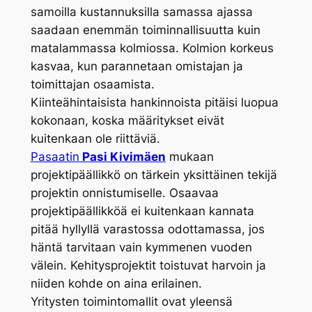
samoilla kustannuksilla samassa ajassa
saadaan enemmän toiminnallisuutta kuin
matalammassa kolmiossa. Kolmion korkeus
kasvaa, kun parannetaan omistajan ja
toimittajan osaamista.
Kiinteähintaisista hankinnoista pitäisi luopua
kokonaan, koska määritykset eivät
kuitenkaan ole riittäviä.
Pasaatin
Pasi Kivimäen
mukaan
projektipäällikkö on tärkein yksittäinen tekijä
projektin onnistumiselle. Osaavaa
projektipäällikköä ei kuitenkaan kannata
pitää hyllyllä varastossa odottamassa, jos
häntä tarvitaan vain kymmenen vuoden
välein. Kehitysprojektit toistuvat harvoin ja
niiden kohde on aina erilainen.
Yritysten toimintomallit ovat yleensä