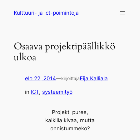
Siirry
Kulttuuri- ja ict-poimintoja
sisältöön
Osaava projektipäällikkö
ulkoa
elo 22, 2014
—
Eija Kalliala
kirjoittaja
in
ICT
, 
systeemityö
Projekti puree,
kaikilla kivaa, mutta
onnistummeko?