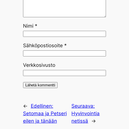
Nimi
*
Sähköpostiosoite
*
Verkkosivusto
←
Edellinen:
Seuraava:
Setomaa ja Petseri
Hyvinvointia
eilen ja tänään
netissä
→