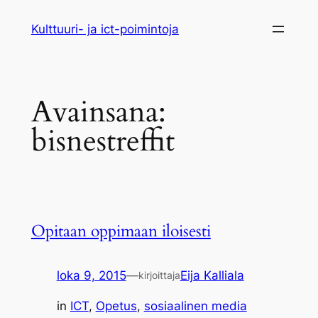
Siirry
Kulttuuri- ja ict-poimintoja
sisältöön
Avainsana:
bisnestreffit
Opitaan oppimaan iloisesti
loka 9, 2015
—
Eija Kalliala
kirjoittaja
in
ICT
, 
Opetus
, 
sosiaalinen media