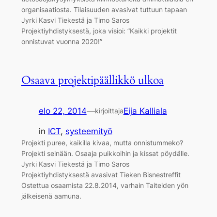
organisaatiosta. Tilaisuuden avasivat tuttuun tapaan
Jyrki Kasvi Tiekestä ja Timo Saros
Projektiyhdistyksestä, joka visioi: ”Kaikki projektit
onnistuvat vuonna 2020!”
Osaava projektipäällikkö ulkoa
elo 22, 2014
—
Eija Kalliala
kirjoittaja
in
ICT
, 
systeemityö
Projekti puree, kaikilla kivaa, mutta onnistummeko?
Projekti seinään. Osaaja puikkoihin ja kissat pöydälle.
Jyrki Kasvi Tiekestä ja Timo Saros
Projektiyhdistyksestä avasivat Tieken Bisnestreffit
Ostettua osaamista 22.8.2014, varhain Taiteiden yön
jälkeisenä aamuna.