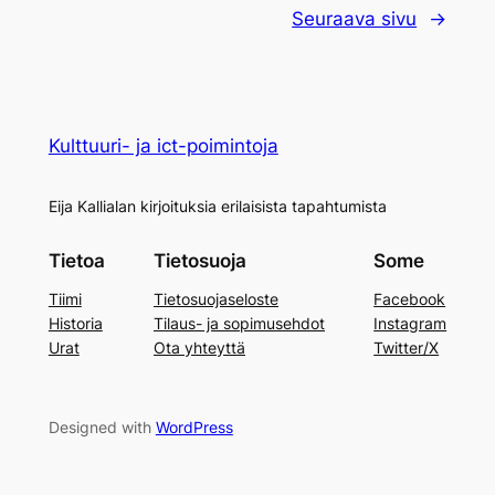
Seuraava sivu
→
Kulttuuri- ja ict-poimintoja
Eija Kallialan kirjoituksia erilaisista tapahtumista
Tietoa
Tietosuoja
Some
Tiimi
Tietosuojaseloste
Facebook
Historia
Tilaus- ja sopimusehdot
Instagram
Urat
Ota yhteyttä
Twitter/X
Designed with
WordPress