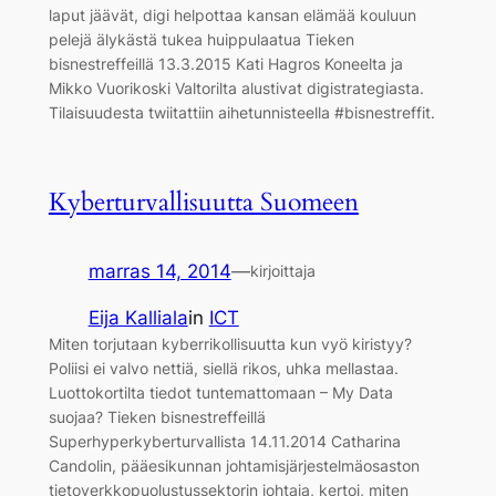
laput jäävät, digi helpottaa kansan elämää kouluun
pelejä älykästä tukea huippulaatua Tieken
bisnestreffeillä 13.3.2015 Kati Hagros Koneelta ja
Mikko Vuorikoski Valtorilta alustivat digistrategiasta.
Tilaisuudesta twiitattiin aihetunnisteella #bisnestreffit.
Kyberturvallisuutta Suomeen
marras 14, 2014
—
kirjoittaja
Eija Kalliala
in
ICT
Miten torjutaan kyberrikollisuutta kun vyö kiristyy?
Poliisi ei valvo nettiä, siellä rikos, uhka mellastaa.
Luottokortilta tiedot tuntemattomaan – My Data
suojaa? Tieken bisnestreffeillä
Superhyperkyberturvallista 14.11.2014 Catharina
Candolin, pääesikunnan johtamisjärjestelmäosaston
tietoverkkopuolustussektorin johtaja, kertoi, miten