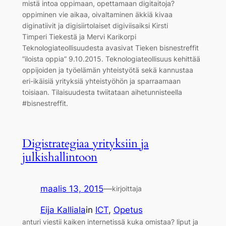
mistä intoa oppimaan, opettamaan digitaitoja?
oppiminen vie aikaa, oivaltaminen äkkiä kivaa
diginatiivit ja digisiirtolaiset digiviisaiksi Kirsti
Timperi Tiekestä ja Mervi Karikorpi
Teknologiateollisuudesta avasivat Tieken bisnestreffit
”iloista oppia” 9.10.2015. Teknologiateollisuus kehittää
oppijoiden ja työelämän yhteistyötä sekä kannustaa
eri-ikäisiä yrityksiä yhteistyöhön ja sparraamaan
toisiaan. Tilaisuudesta twiitataan aihetunnisteella
#bisnestreffit.
Digistrategiaa yrityksiin ja
julkishallintoon
maalis 13, 2015
—
kirjoittaja
Eija Kalliala
in
ICT
, 
Opetus
anturi viestii kaiken internetissä kuka omistaa? liput ja