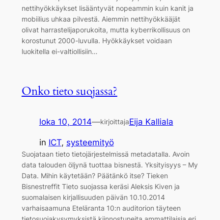
nettihyökkäykset lisääntyvät nopeammin kuin kanit ja
mobiilius uhkaa pilvestä. Aiemmin nettihyökkääjät
olivat harrastelijaporukoita, mutta kyberrikollisuus on
korostunut 2000-luvulla. Hyökkäykset voidaan
luokitella ei-valtiollisiin…
Onko tieto suojassa?
loka 10, 2014
—
Eija Kalliala
kirjoittaja
in
ICT
, 
systeemityö
Suojataan tieto tietojärjestelmissä metadatalla. Avoin
data talouden öljynä tuottaa bisnestä. Yksityisyys – My
Data. Mihin käytetään? Päätänkö itse? Tieken
Bisnestreffit Tieto suojassa keräsi Aleksis Kiven ja
suomalaisen kirjallisuuden päivän 10.10.2014
varhaisaamuna Eteläranta 10:n auditorion täyteen
tietosuojakysymyksistä kiinnostuneita ammattilaisia eri