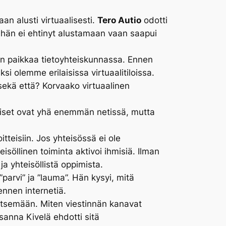
aan alusti virtuaalisesti.
Tero Autio
odotti
n hän ei ehtinyt alustamaan vaan saapui
ön paikkaa tietoyhteiskunnassa. Ennen
ksi olemme erilaisissa virtuaalitiloissa.
i sekä että? Korvaako virtuaalinen
hmiset ovat yhä enemmän netissä, mutta
itteisiin. Jos yhteisössä ei ole
eisöllinen toiminta aktivoi ihmisiä. Ilman
ja yhteisöllistä oppimista.
 ”parvi” ja ”lauma”. Hän kysyi, mitä
ennen internetiä.
llitsemään. Miten viestinnän kanavat
anna Kivelä ehdotti sitä