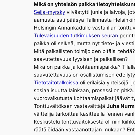
Mikä on yhteisön paikka tietoyhteisku
Seija-myrsky
viivästytti junia ja laivoja, j
aamusta asti pääsyä Tallinnasta Helsinkiin
Helsingin Annankadulle vasta illan tonttuv
Tulevaisuuden tutkimuksen seuran
perint
paikka oli selkeä, mutta nyt tieto- ja viest
Mitä paikallisten toimijoiden pitäisi tehdä
saavutettavuus fyysisen ja paikallisen?
Mikä on paikka ja kohtaamispaikka? Tilall
saavutettavuus on osallistumisen edellyty
Tietotaitotalkoissa
oli erilaisia yhteisöjä, 
sosiaalisuutta lainkaan, prosessi on pitkä. 
vuorovaikutusta kohtaamispaikat jäävät tyhj
Tonttuväitöksen vastaväittäjä
Juha Nurm
väittelijä tarkoittaa käsitteellä ”ennen va
Keskustelu tonttuväitöksestä oli niin kiihk
räätälöidään vastaanottajan mukaan? Entä