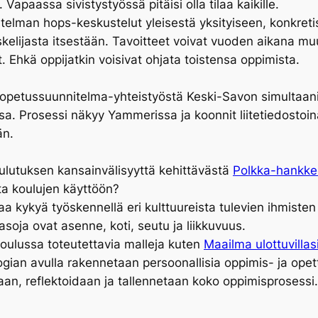
 Vapaassa sivistystyössä pitäisi olla tilaa kaikille.
lman hops-keskustelut yleisestä yksityiseen, konkretisoi 
kelijasta itsestään. Tavoitteet voivat vuoden aikana muu
. Ehkä oppijatkin voisivat ohjata toistensa oppimista.
tä opetussuunnitelma-yhteistyöstä Keski-Savon simultaan
insa. Prosessi näkyy Yammerissa ja koonnit liitetiedosto
än.
oulutuksen kansainvälisyyttä kehittävästä
Polkka-hankke
ta koulujen käyttöön?
kykyä työskennellä eri kulttuureista tulevien ihmisten k
asoja ovat asenne, koti, seutu ja liikkuvuus.
koulussa toteutettavia malleja kuten
Maailma ulottuvillasi
logian avulla rakennetaan persoonallisia oppimis- ja ope
letaan, reflektoidaan ja tallennetaan koko oppimisprosess