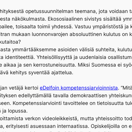
hityksestä opetussuunnitelman teemana, jota voidaan tar
lisesta näkökulmasta. Ekososiaalinen sivistys sisältää 
lpailee, toisaalta toimii yhdessä. Vastuu ympäristöstä ja
 Sitran mukaan luonnonvarojen absoluuttinen kulutus on
kutaitoa?
asta ymmärtääksemme asioiden välisiä suhteita, kulutus
identiteettiä. Yhteisöllisyyttä ja uudenlaisia osallistu
 aikaa ja sen kerrostuneisuutta. Miksi Suomessa ei syö
stävä kehitys syventää ajattelua.
jan vetäjä kertoi
eDelfoin kompetenssiarvioinnista
. ”Mit
ityksen edellyttämällä tavalla demokraattisen yhteiskun
seen. Kompetenssiarviointi tavoittelee on tietoisuutta tu
ä ja lopussa.
oittamista verkon videoleikkeistä, mutta yhteissoitto tode
a, erityisesti asuessaan internaatissa. Opiskelijoilla on e