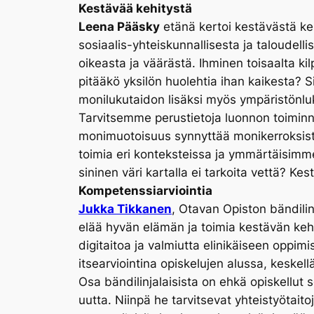
Kestävää kehitystä
Leena Pääsky
etänä kertoi kestävästä ke
sosiaalis-yhteiskunnallisesta ja taloudel
oikeasta ja väärästä. Ihminen toisaalta ki
pitääkö yksilön huolehtia ihan kaikesta?
monilukutaidon lisäksi myös ympäristönlu
Tarvitsemme perustietoja luonnon toiminn
monimuotoisuus synnyttää monikerroksista 
toimia eri konteksteissa ja ymmärtäisimme
sininen väri kartalla ei tarkoita vettä? Ke
Kompetenssiarviointia
Jukka Tikkanen
, Otavan Opiston bändilin
elää hyvän elämän ja toimia kestävän keh
digitaitoa ja valmiutta elinikäiseen oppimi
itsearviointina opiskelujen alussa, keskell
Osa bändilinjalaisista on ehkä opiskellut s
uutta. Niinpä he tarvitsevat yhteistyötaitoj