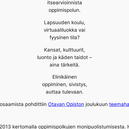
itsearvioinnista
oppimispolun.
Lapsuuden koulu,
virtuaaliluokka vai
fyysinen tila?
Kansat, kulttuurit,
luonto ja käden taidot –
aina tärkeitä.
Elinikäinen
oppiminen, sivistys,
auttaa tulevaan.
 osaamista pohdittiin
Otavan Opiston
joulukuun
teemah
.2013 kertomalla oppimispolkujen monipuolistumisesta. H