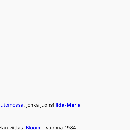
automossa
, jonka juonsi
Iida-Maria
än viittasi
Bloomin
vuonna 1984