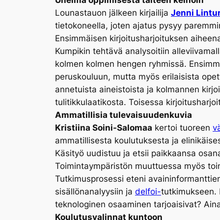
Unelma oppimisesta taiteen keinoin
Lounastauon jälkeen kirjailija
Jenni Lintur
tietokoneella, joten ajatus pysyy paremmin
Ensimmäisen kirjoitusharjoituksen aiheena o
Kumpikin tehtävä analysoitiin alleviivamall
kolmen kolmen hengen ryhmissä. Ensimmäi
peruskouluun, mutta myös erilaisista opetta
annetuista aineistoista ja kolmannen kirjo
tulitikkulaatikosta. Toisessa kirjoitushar
Ammatillisia tulevaisuudenkuvia
Kristiina Soini-Salomaa
kertoi tuoreen
v
ammatillisesta koulutuksesta ja elinikäise
Käsityö uudistuu ja etsii paikkaansa osana 
Toimintaympäristön muuttuessa myös toimi
Tutkimusprosessi eteni avaininformanttien 
sisällönanalyysiin ja
delfoi-
tutkimukseen. 
teknologinen osaaminen tarjoaisivat? Ainak
Koulutusvalinnat kuntoon