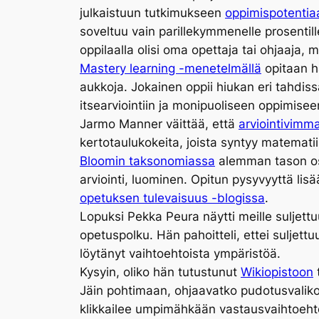
julkaistuun tutkimukseen
oppimispotentiaa
soveltuu vain parillekymmenelle prosentille 
oppilaalla olisi oma opettaja tai ohjaaja, 
Mastery learning -menetelmällä
opitaan h
aukkoja. Jokainen oppii hiukan eri tahdis
itsearviointiin ja monipuoliseen oppimise
Jarmo Manner väittää, että
arviointivimm
kertotaulukokeita, joista syntyy matemati
Bloomin taksonomiassa
alemman tason os
arviointi, luominen. Opitun pysyvyyttä li
opetuksen tulevaisuus -blogissa
.
Lopuksi Pekka Peura näytti meille suljett
opetuspolku. Hän pahoitteli, ettei suljett
löytänyt vaihtoehtoista ympäristöä.
Kysyin, oliko hän tutustunut
Wikiopistoon
Jäin pohtimaan, ohjaavatko pudotusvalikon 
klikkailee umpimähkään vastausvaihtoehtoj