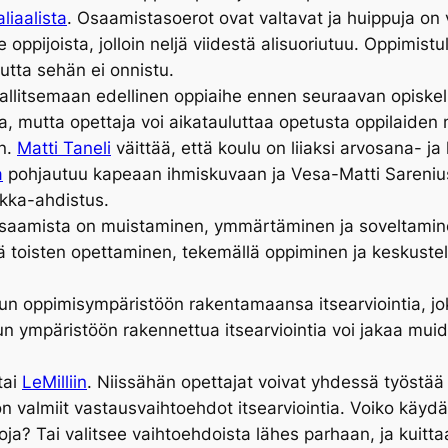
liaalista
. Osaamistasoerot ovat valtavat ja huippuja on 
oppijoista, jolloin neljä viidestä alisuoriutuu. Oppimistul
mutta sehän ei onnistu.
allitsemaan edellinen oppiaihe ennen seuraavan opiskelua
sa, mutta opettaja voi aikatauluttaa opetusta oppilaide
en.
Matti Taneli
väittää, että koulu on liiaksi arvosana- ja
a
pohjautuu kapeaan ihmiskuvaan ja Vesa-Matti Sarenius 
ikka-ahdistus.
aamista on muistaminen, ymmärtäminen ja soveltaminen
sää toisten opettaminen, tekemällä oppiminen ja keskuste
uun oppimisympäristöön rakentamaansa itsearviointia, jo
uun ympäristöön rakennettua itsearviointia voi jakaa muid
tai
LeMilliin
. Niissähän opettajat voivat yhdessä työstää
valmiit vastausvaihtoehdot itsearviointia. Voiko käydä ni
a? Tai valitsee vaihtoehdoista lähes parhaan, ja kuitta