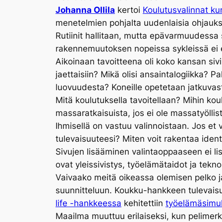
Johanna Ollila
kertoi
Koulutusvalinnat k
menetelmien pohjalta uudenlaisia ohjauk
Rutiinit hallitaan, mutta epävarmuudessa 
rakennemuutoksen nopeissa sykleissä ei en
Aikoinaan tavoitteena oli koko kansan sivi
jaettaisiin? Mikä olisi ansaintalogiikka? P
luovuudesta? Koneille opetetaan jatkuvast
Mitä koulutuksella tavoitellaan? Mihin kou
massaratkaisuista, jos ei ole massatyölli
Ihmisellä on vastuu valinnoistaan. Jos et v
tulevaisuuteesi? Miten voit rakentaa identi
Sivujen lisääminen valintaoppaaseen ei lis
ovat yleissivistys, työelämätaidot ja tek
Vaivaako meitä oikeassa olemisen pelko ja
suunnitteluun. Koukku-hankkeen tulevaisuu
life -hankkeessa
kehitettiin
työelämäsimul
Maailma muuttuu erilaiseksi, kun pelimerki