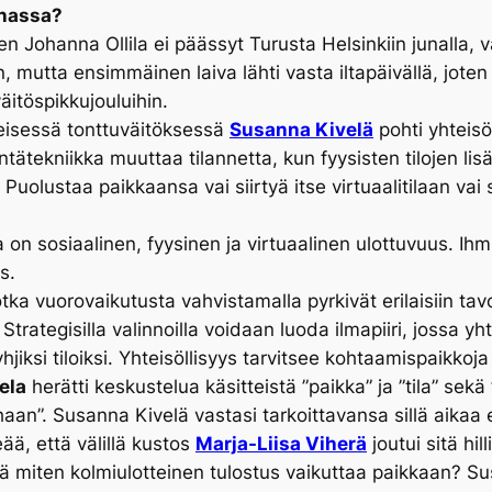
nnassa?
oten Johanna Ollila ei päässyt Turusta Helsinkiin junalla, v
, mutta ensimmäinen laiva lähti vasta iltapäivällä, jote
äitöspikkujouluihin.
eisessä tonttuväitöksessä
Susanna Kivelä
pohti yhteis
intätekniikka muuttaa tilannetta, kun fyysisten tilojen lisä
? Puolustaa paikkaansa vai siirtyä itse virtuaalitilaan va
a on sosiaalinen, fyysinen ja virtuaalinen ulottuvuus. I
s.
jotka vuorovaikutusta vahvistamalla pyrkivät erilaisiin tavo
Strategisilla valinnoilla voidaan luoda ilmapiiri, jossa yht
iksi tiloiksi. Yhteisöllisyys tarvitsee kohtaamispaikkoja 
ela
herätti keskustelua käsitteistä ”paikka” ja ”tila” sekä
nhaan”. Susanna Kivelä vastasi tarkoittavansa sillä aikaa 
eää, että välillä kustos
Marja-Liisa Viherä
joutui sitä hi
 miten kolmiulotteinen tulostus vaikuttaa paikkaan? Sus