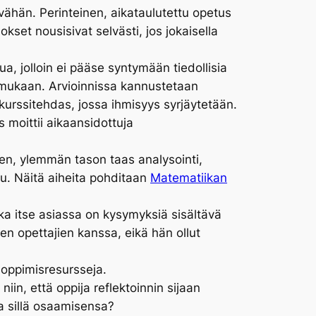
vähän. Perinteinen, aikataulutettu opetus
okset nousisivat selvästi, jos jokaisella
, jolloin ei pääse syntymään tiedollisia
n mukaan. Arvioinnissa kannustetaan
 kurssitehdas, jossa ihmisyys syrjäytetään.
moittii aikaansidottuja
, ylemmän tason taas analysointi,
lu. Näitä aiheita pohditaan
Matematiikan
ka itse asiassa on kysymyksiä sisältävä
en opettajien kanssa, eikä hän ollut
 oppimisresursseja.
in, että oppija reflektoinnin sijaan
a sillä osaamisensa?