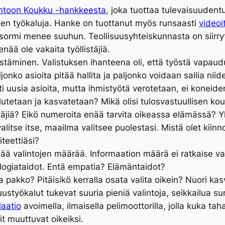
untoon Koukku -hankkeesta
, joka tuottaa tulevaisuuden
sen työkaluja. Hanke on tuottanut myös runsaasti
videoi
sormi menee suuhun. Teollisuusyhteiskunnasta on siirryt
ää ole vakaita työllistäjiä.
stäminen. Valistuksen ihanteena oli, että työstä vapaudut
aljonko asioita pitää hallita ja paljonko voidaan sallia n
i uusia asioita, mutta ihmistyötä verotetaan, ei koneid
lutetaan ja kasvatetaan? Mikä olisi tulosvastuullisen ko
stäjiä? Eikö numeroita enää tarvita oikeassa elämässä? Y
alitse itse, maailma valitsee puolestasi. Mistä olet kiin
teettiäsi?
ää valintojen määrää. Informaation määrä ei ratkaise vaan
nologiataidot. Entä empatia? Elämäntaidot?
 pakko? Pitäisikö kerralla osata valita oikein? Nuori ka
styökalut tukevat suuria pieniä valintoja, seikkailua 
aatio
avoimella, ilmaisella pelimoottorilla, jolla kuka t
t muuttuvat oikeiksi.