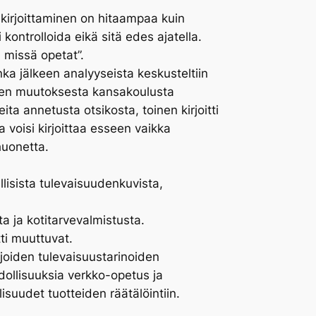
ä kirjoittaminen on hitaampaa kuin
kontrolloida eikä sitä edes ajatella.
, missä opetat”.
onka jälkeen analyyseista keskusteltiin
sen muutoksesta kansakoulusta
ita annetusta otsikosta, toinen kirjoitti
 voisi kirjoittaa esseen vaikka
huonetta.
llisista tulevaisuudenkuvista,
ta ja kotitarvevalmistusta.
ti muuttuvat.
ijoiden tulevaisuustarinoiden
dollisuuksia verkko-opetus ja
suudet tuotteiden räätälöintiin.