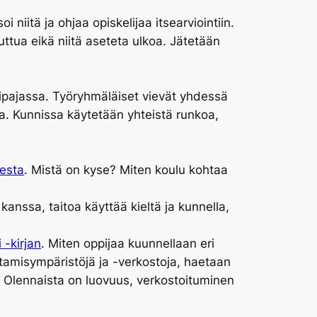
niitä ja ohjaa opiskelijaa itsearviointiin.
ttua eikä niitä aseteta ulkoa. Jätetään
ipajassa. Työryhmäläiset vievät yhdessä
ina. Kunnissa käytetään yhteistä runkoa,
esta
. Mistä on kyse? Miten koulu kohtaa
anssa, taitoa käyttää kieltä ja kunnella,
 -kirjan
. Miten oppijaa kuunnellaan eri
ttamisympäristöjä ja -verkostoja, haetaan
i. Olennaista on luovuus, verkostoituminen