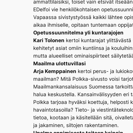
ammattilaisiksi, toiset vain etsivät itseään.
EDelfoi vie henkilökohtaisen opetussuunnite
Vapaassa sivistystyössä kaikki lähtee opis
aikaa ihmiselle, opitaan tuntemaan oppijat
Opetussuunnitelma yli kuntarajojen
Kari Tolonen
kertoi kuntarajat ylittäväs
kehitetyt asiat omiin kuntiinsa ja kouluih
mutta alueelliset ominaispiirteet säilytetä
Maailma ulottuvillasi
Arja Kemppainen
kertoi perus- ja lukiok
maailman? Mitä Polkka-sivusto voisi tarjo
Maailmankansalaisuus Suomessa tarkoittaa 
halua keskustella. Kansainvälisyyden eri t
Polkka tarjoaa hyväksi koettuja, helposti 
havaintotasoilla? Tieto- ja viestintätekno
tietoa, kootaan ja käsitellään sitä, oival
ja jakaminen, siltojen rakentaminen.