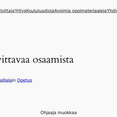
rjoittaja
Yritys
Koulutusdioja
Avoimia oppimateriaaleja
Yhdi
ittavaa osaamista
alliala
in
Opetus
Ohjaaja muokkaa