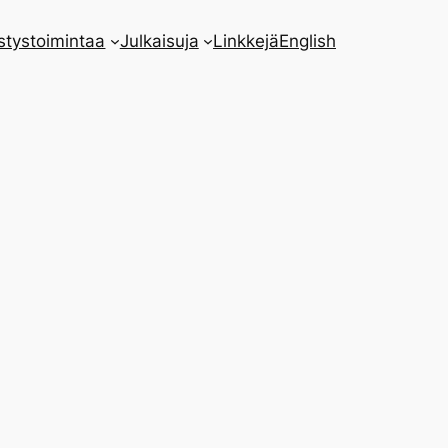
stystoimintaa
Julkaisuja
Linkkejä
English