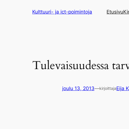
Siirry
Kulttuuri- ja ict-poimintoja
Etusivu
Ki
sisältöön
Tulevaisuudessa tarv
joulu 13, 2013
—
Eija K
kirjoittaja