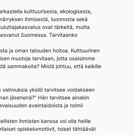
kastella kulttuurisesta, ekologisesta,
ymmärryksen ihmisestä, luonnosta sekä
 kuluttajakasvatus ovat tärkeitä, mutta
 kasvanut Suomessa. Tarvitaanko
ta ja oman talouden hoitoa. Kulttuurinen
misen muotoja tarvitaan, jotta osaisimme
dä sammakoita? Mistä johtuu, että kaikille
ä valmiuksia yksilö tarvitsee voidakseen
nan jäsenenä?” Hän tarvitsee ainakin
levaisuuden avaintaidoista ja toimii
llisten ihmisten kanssa voi olla heille
rilaiset opiskelumotiivit, toiset tähtäävät