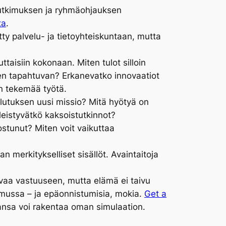
tutkimuksen ja ryhmäohjauksen
ta
.
ty palvelu- ja tietoyhteiskuntaan, mutta
taisiin kokonaan. Miten tulot silloin
iiden tapahtuvan? Erkanevatko innovaatiot
en tekemää työtä.
ulutuksen uusi missio? Mitä hyötyä on
leistyvätkö kaksoistutkinnot?
nostunut? Miten voit vaikuttaa
 merkitykselliset sisällöt. Avaintaitoja
svaa vastuuseen, mutta elämä ei taivu
sumussa – ja epäonnistumisia, mokia.
Get a
ahansa voi rakentaa oman simulaation.