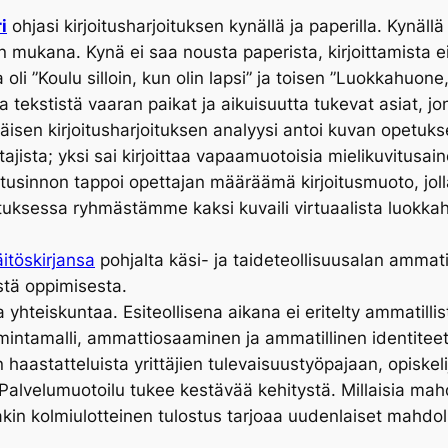
i
ohjasi kirjoitusharjoituksen kynällä ja paperilla. Kynäll
 mukana. Kynä ei saa nousta paperista, kirjoittamista ei 
li ”Koulu silloin, kun olin lapsi” ja toisen ”Luokkahuone
a tekstistä vaaran paikat ja aikuisuutta tukevat asiat, j
sen kirjoitusharjoituksen analyysi antoi kuvan opetuk
jista; yksi sai kirjoittaa vapaamuotoisia mielikuvitusaine
itusinnon tappoi opettajan määräämä kirjoitusmuoto, jolla
joituksessa ryhmästämme kaksi kuvaili virtuaalista luokka
äitöskirjansa
pohjalta käsi- ja taideteollisuusalan ammati
stä oppimisesta.
yhteiskuntaa. Esiteollisena aikana ei eritelty ammatillis
ntamalli, ammattiosaaminen ja ammatillinen identiteet
haastatteluista yrittäjien tulevaisuustyöpajaan, opiskel
Palvelumuotoilu tukee kestävää kehitystä. Millaisia mah
in kolmiulotteinen tulostus tarjoaa uudenlaiset mahdolli