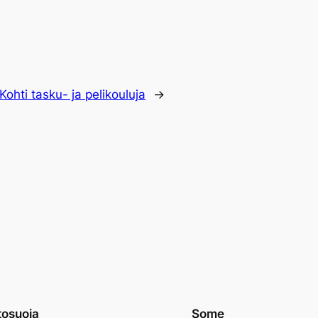
Kohti tasku- ja pelikouluja
→
tosuoja
Some