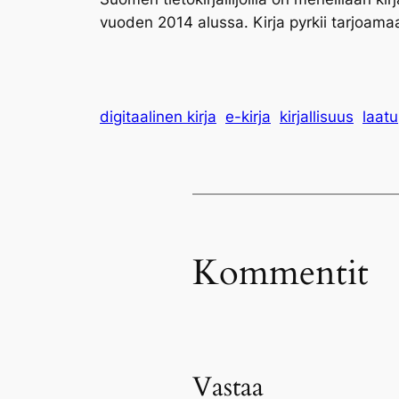
vuoden 2014 alussa. Kirja pyrkii tarjoam
digitaalinen kirja
e-kirja
kirjallisuus
laatu
Kommentit
Vastaa