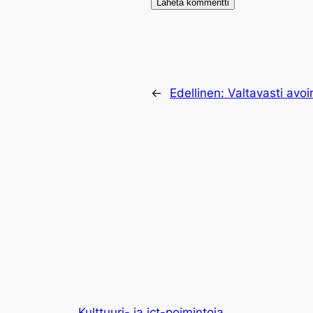
←
Edellinen:
Valtavasti avoi
Kulttuuri- ja ict-poimintoja