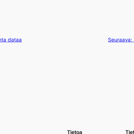
nta dataa
Seuraava:
Tietoa
Tie