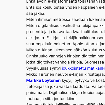
Ehkä avoin e-kirjaformaatti toisi tähän rat
Entä jos koulu ostaa yhden kappaleen e-kirj
saa jakaa.
Miten ihmiset metrossa saadaan lukemaan s
Miten digitaalisuus vaikuttaa tekijänpalk
prosentteja ja kasvattaa kvartaalitulosta. P
e-kirjasta. E-kirjassa tekijänpalkkioprosen
suurempi kuin painetun. Apple ottaa kirj
Miten e-kirjan lukemisen sähkön kulutus va
Onnistuuko vanhojen kirjojen digitoiminen
jotka digitoivat vanhoja kirjoja, Suomessa 
Syyskuussa syntyi
joukkoistettu matikanki
Mikko Tirronen neuvoi e-kirjan kirjoittajaa
Markku Löytönen
kysyi, löytyyko verkost
tietokirjassa joku vastaa laadusta. Valtao
painamalla. Digitaalisen kirjan kopiosuojaus
touhua ja siitä joutuu kiinni.
Suomen tietokirjailijoilla on meneillään 