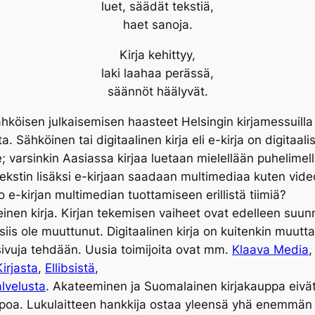
luet, säädät tekstiä,
haet sanoja.
Kirja kehittyy,
laki laahaa perässä,
säännöt häälyvät.
köisen julkaisemisen haasteet Helsingin kirjamessuill
a. Sähköinen tai digitaalinen kirja eli e-kirja on digitaa
e; varsinkin Aasiassa kirjaa luetaan mielellään puhelimel
ekstin lisäksi e-kirjaan saadaan multimediaa kuten videoi
ko e-kirjan multimedian tuottamiseen erillistä tiimiä?
einen kirja. Kirjan tekemisen vaiheet ovat edelleen suunnitt
 siis ole muuttunut. Digitaalinen kirja on kuitenkin muutta
sivuja tehdään. Uusia toimijoita ovat mm.
Klaava Media
Kirjasta
,
Ellibsistä
,
alvelusta
. Akateeminen ja Suomalainen kirjakauppa eivät
oa. Lukulaitteen hankkija ostaa yleensä yhä enemmän kirj