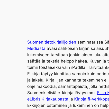
Suomen tietokirjailijoiden
seminaarissa Säh
Mediasta
avasi sähköisen kirjan salaisuutt
lukemiseen tarvitaan jonkinlainen lukulait
säätää ja tekstiä helppo hakea. Kuvan ja t
toimii toistaiseksi vain iPadilla. Tarvitaan
E-kirja täytyy kirjoittaa samoin kuin perint
ja jakelu. Kirjailijan kannalta tekeminen ei
ohjelmakoodia, samantapaista, jolla netti
Suomenkielisiä e-kirjoja löytyy mm.
Elisa 
eLibris Kirjakaupasta
ja
Kirjoja.fi-verkkop
E-kirjojen ostaminen ja lukeminen on helpp