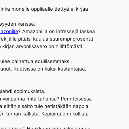
inka monelle oppilaalle tiettyä e-kirjaa
lisyyden kanssa.
azonille
? Amazonilla on intressejä laskea
 Tekijälle pitäisi kuulua suurempi prosentti
kirjan arvonlisävero on hillittömästi
 tulee painettua edullisemmaksi.
punut. Ruotsissa on kaksi kustantajaa,
uolehdi sopimuksista.
sa voi panna mitä tahansa? Perinteisessä
a eihän sisältö tule netistäkään nappia
 turhan kallista. Kopiointi on rikollista
mpäristössä”. Hankkeen kirja valmistunee