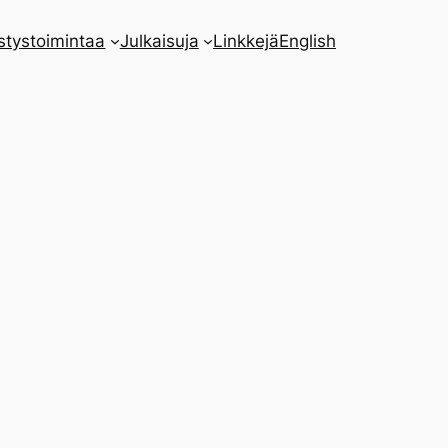
stystoimintaa
Julkaisuja
Linkkejä
English