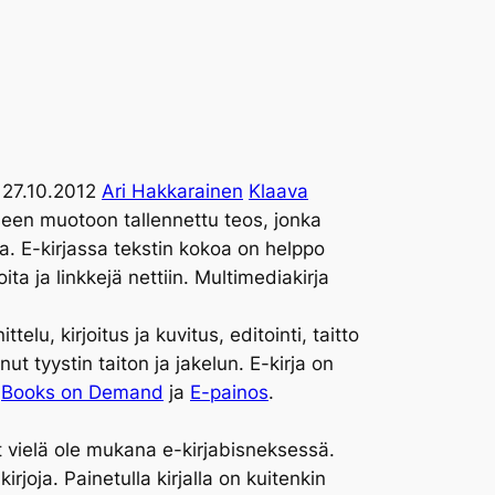
a 27.10.2012
Ari Hakkarainen
Klaava
liseen muotoon tallennettu teos, jonka
la. E-kirjassa tekstin kokoa on helppo
ta ja linkkejä nettiin. Multimediakirja
elu, kirjoitus ja kuvitus, editointi, taitto
nut tyystin taiton ja jakelun. E-kirja on
,
Books on Demand
ja
E-painos
.
 vielä ole mukana e-kirjabisneksessä.
oja. Painetulla kirjalla on kuitenkin