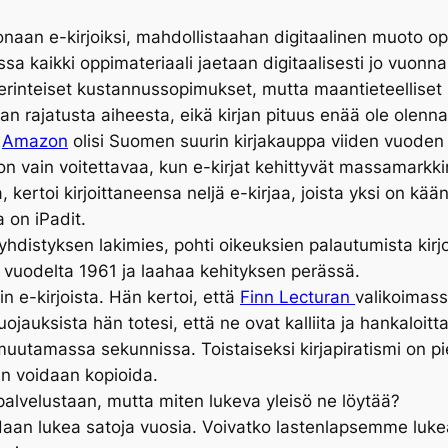
okonaan e-kirjoiksi, mahdollistaahan digitaalinen muoto o
a kaikki oppimateriaali jaetaan digitaalisesti jo vuonna
erinteiset kustannussopimukset, mutta maantieteelliset 
n rajatusta aiheesta, eikä kirjan pituus enää ole olenna
i
Amazon
olisi Suomen suurin kirjakauppa viiden vuoden ku
a on vain voitettavaa, kun e-kirjat kehittyvät massamarkk
, kertoi kirjoittaneensa neljä e-kirjaa, joista yksi on kä
a on iPadit.
 yhdistyksen lakimies, pohti oikeuksien palautumista kirjo
 vuodelta 1961 ja laahaa kehityksen perässä.
in e-kirjoista. Hän kertoi, että
Finn Lecturan
valikoimassa
ojauksista hän totesi, että ne ovat kalliita ja hankaloitt
utamassa sekunnissa. Toistaiseksi kirjapiratismi on p
kin voidaan kopioida.
alvelustaan, mutta miten lukeva yleisö ne löytää?
idaan lukea satoja vuosia. Voivatko lastenlapsemme luke