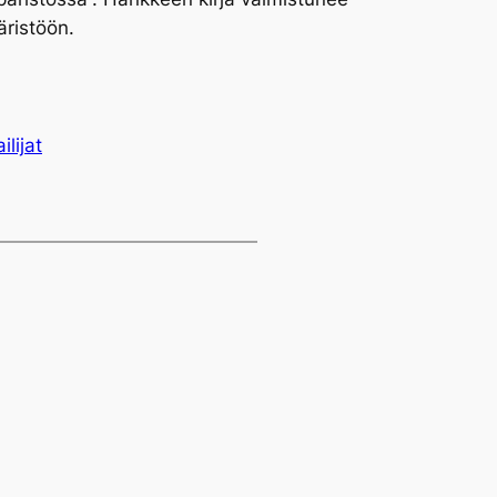
äristöön.
ilijat