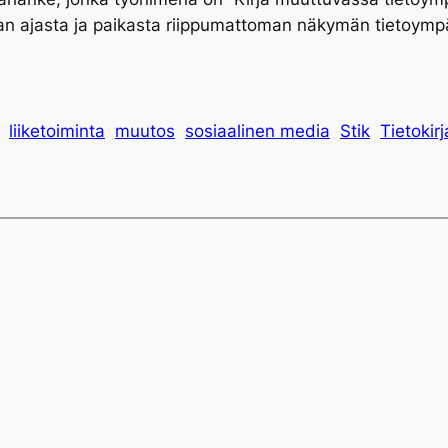
aan ajasta ja paikasta riippumattoman näkymän tietoymp
liiketoiminta
muutos
sosiaalinen media
Stik
Tietokirja