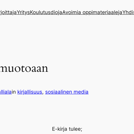
rjoittaja
Yritys
Koulutusdioja
Avoimia oppimateriaaleja
Yhdi
 muotoaan
lliala
in
kirjallisuus
, 
sosiaalinen media
E-kirja tulee;