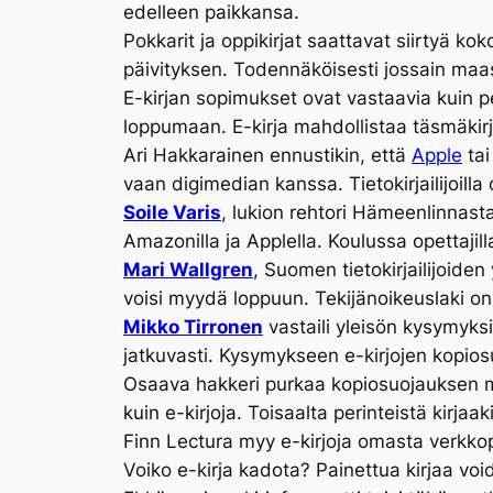
edelleen paikkansa.
Pokkarit ja oppikirjat saattavat siirtyä k
päivityksen. Todennäköisesti jossain maass
E-kirjan sopimukset ovat vastaavia kuin p
loppumaan. E-kirja mahdollistaa täsmäkirja
Ari Hakkarainen ennustikin, että
Apple
ta
vaan digimedian kanssa. Tietokirjailijoill
Soile Varis
, lukion rehtori Hämeenlinnasta
Amazonilla ja Applella. Koulussa opettajill
Mari Wallgren
, Suomen tietokirjailijoiden
voisi myydä loppuun. Tekijänoikeuslaki on
Mikko Tirronen
vastaili yleisön kysymyksi
jatkuvasti. Kysymykseen e-kirjojen kopiosu
Osaava hakkeri purkaa kopiosuojauksen mu
kuin e-kirjoja. Toisaalta perinteistä kirjaa
Finn Lectura myy e-kirjoja omasta verkkop
Voiko e-kirja kadota? Painettua kirjaa vo