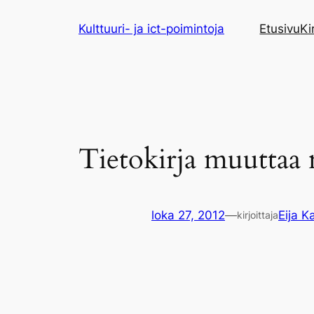
Siirry
Kulttuuri- ja ict-poimintoja
Etusivu
Ki
sisältöön
Tietokirja muuttaa
loka 27, 2012
—
Eija Ka
kirjoittaja