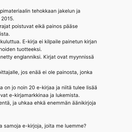
ppimateriaalin tehokkaan jakelun ja
 2015.
rajat poistuvat eikä painos pääse
ista.
luttua. E-kirja ei kilpaile painetun kirjan
inoiden tuotteeksi.
ännetty englanniksi. Kirjat ovat myynnissä
ittajalle, jos enää ei ole painosta, jonka
 on jo noin 20 e-kirjaa ja niitä tulee lisää
avat e-kirjamarkkinaa ja lukemista.
ientä, ja uhkaa ehkä enemmän äänikirjoja
a samoja e-kirjoja, joita me luemme?