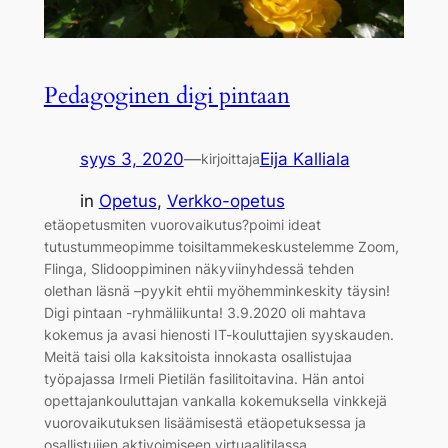
Pedagoginen digi pintaan
syys 3, 2020
—
Eija Kalliala
kirjoittaja
in
Opetus
, 
Verkko-opetus
etäopetusmiten vuorovaikutus?poimi ideat
tutustummeopimme toisiltammekeskustelemme Zoom,
Flinga, Slidooppiminen näkyviinyhdessä tehden
olethan läsnä –pyykit ehtii myöhemminkeskity täysin!
Digi pintaan -ryhmäliikunta! 3.9.2020 oli mahtava
kokemus ja avasi hienosti IT-kouluttajien syyskauden.
Meitä taisi olla kaksitoista innokasta osallistujaa
työpajassa Irmeli Pietilän fasilitoitavina. Hän antoi
opettajankouluttajan vankalla kokemuksella vinkkejä
vuorovaikutuksen lisäämisestä etäopetuksessa ja
osallistujien aktivoimiseen virtuaalitilassa.