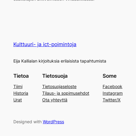
Kulttuuri- ja ict-poimintoja
Eija Kallialan kirjoituksia erilaisista tapahtumista
Tietoa
Tietosuoja
Some
Tiimi
Tietosuojaseloste
Facebook
Historia
Tilaus- ja sopimusehdot
Instagram
Urat
Ota yhteyttä
Twitter/X
Designed with
WordPress