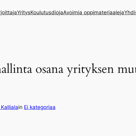
rjoittaja
Yritys
Koulutusdioja
Avoimia oppimateriaaleja
Yhdi
linta osana yrityksen muut
 Kalliala
in
Ei kategoriaa