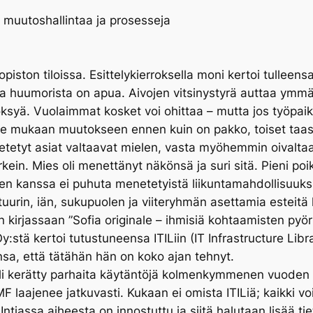
 muutoshallintaa ja prosesseja
opiston tiloissa. Esittelykierroksella moni kertoi tulleen
ssa huumorista on apua. Aivojen vitsinystyrä auttaa ymm
öksyä. Vuolaimmat kosket voi ohittaa – mutta jos työpaikka
ähde mukaan muutokseen ennen kuin on pakko, toiset taas
tyt asiat valtaavat mielen, vasta myöhemmin oivaltaa, m
in. Mies oli menettänyt näkönsä ja suri sitä. Pieni poika 
n kanssa ei puhuta menetetyistä liikuntamahdollisuuksis
uurin, iän, sukupuolen ja viiteryhmän asettamia esteitä 
n kirjassaan ”Sofia originale – ihmisiä kohtaamisten pyör
:stä kertoi tutustuneensa ITILiin (IT Infrastructure Libr
sa, että tätähän hän on koko ajan tehnyt.
n oli kerätty parhaita käytäntöjä kolmenkymmenen vuoden 
SMF laajenee jatkuvasti. Kukaan ei omista ITILiä; kaikki voi
tiassa aiheesta on innostuttu ja siitä halutaan lisää tiet