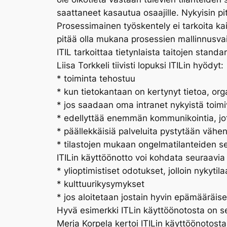
saattaneet kasautua osaajille. Nykyisin pi
Prosessimainen työskentely ei tarkoita kai
pitää olla mukana prosessien mallinnusva
ITIL tarkoittaa tietynlaista taitojen stan
Liisa Torkkeli tiivisti lopuksi ITILin hyödyt:
* toiminta tehostuu
* kun tietokantaan on kertynyt tietoa, o
* jos saadaan oma intranet nykyistä toim
* edellyttää enemmän kommunikointia, jote
* päällekkäisiä palveluita pystytään väh
* tilastojen mukaan ongelmatilanteiden se
ITILin käyttöönotto voi kohdata seuraavia 
* ylioptimistiset odotukset, jolloin nykytilaa
* kulttuurikysymykset
* jos aloitetaan jostain hyvin epämääräis
Hyvä esimerkki ITLin käyttöönotosta on sel
Merja Korpela kertoi ITILin käyttöönotosta