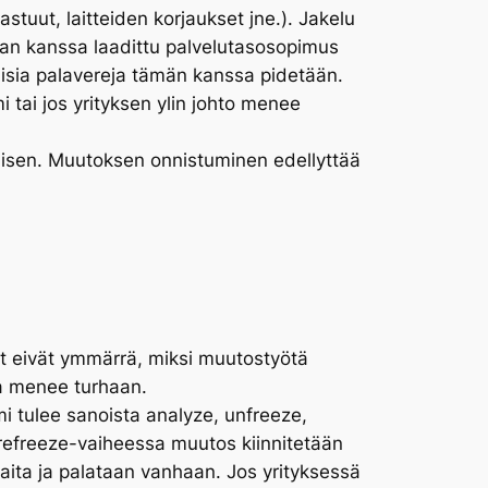
stuut, laitteiden korjaukset jne.). Jakelu
kkaan kanssa laadittu palvelutasosopimus
aisia palavereja tämän kanssa pidetään.
 tai jos yrityksen ylin johto menee
vallisen. Muutoksen onnistuminen edellyttää
set eivät ymmärrä, miksi muutostyötä
a menee turhaan.
i tulee sanoista analyze, unfreeze,
refreeze-vaiheessa muutos kiinnitetään
maita ja palataan vanhaan. Jos yrityksessä