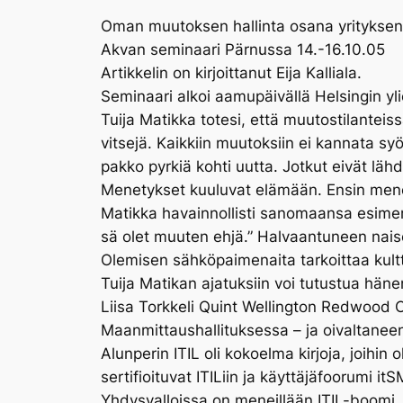
Oman muutoksen hallinta osana yrityksen
Akvan seminaari Pärnussa 14.-16.10.05
Artikkelin on kirjoittanut Eija Kalliala.
Seminaari alkoi aamupäivällä Helsingin yli
Tuija Matikka totesi, että muutostilantei
vitsejä. Kaikkiin muutoksiin ei kannata sy
pakko pyrkiä kohti uutta. Jotkut eivät l
Menetykset kuuluvat elämään. Ensin menete
Matikka havainnollisti sanomaansa esimerke
sä olet muuten ehjä.” Halvaantuneen naise
Olemisen sähköpaimenaita tarkoittaa kultt
Tuija Matikan ajatuksiin voi tutustua häne
Liisa Torkkeli Quint Wellington Redwood Oy
Maanmittaushallituksessa – ja oivaltaneen
Alunperin ITIL oli kokoelma kirjoja, joihi
sertifioituvat ITILiin ja käyttäjäfoorumi it
Yhdysvalloissa on meneillään ITIL-boomi. In