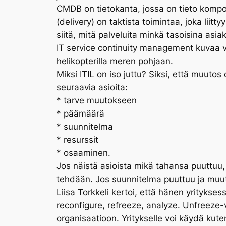
CMDB on tietokanta, jossa on tieto komponen
(delivery) on taktista toimintaa, joka lii
siitä, mitä palveluita minkä tasoisina as
IT service continuity management kuvaa var
helikopterilla meren pohjaan.
Miksi ITIL on iso juttu? Siksi, että muutos
seuraavia asioita:
* tarve muutokseen
* päämäärä
* suunnitelma
* resurssit
* osaaminen.
Jos näistä asioista mikä tahansa puuttuu,
tehdään. Jos suunnitelma puuttuu ja muu
Liisa Torkkeli kertoi, että hänen yrityk
reconfigure, refreeze, analyze. Unfreeze
organisaatioon. Yritykselle voi käydä kut