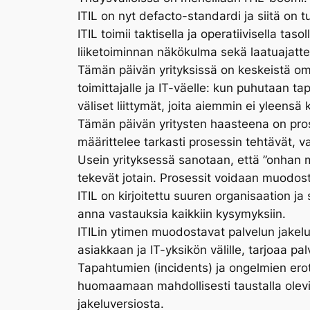
ITIL on nyt defacto-standardi ja siitä on
ITIL toimii taktisella ja operatiivisella ta
liiketoiminnan näkökulma sekä laatuajatte
Tämän päivän yrityksissä on keskeistä omie
toimittajalle ja IT-väelle: kun puhutaan t
väliset liittymät, joita aiemmin ei yleensä 
Tämän päivän yritysten haasteena on pros
määrittelee tarkasti prosessin tehtävät, va
Usein yrityksessä sanotaan, että ”onhan me
tekevät jotain. Prosessit voidaan muodosta
ITIL on kirjoitettu suuren organisaation ja
anna vastauksia kaikkiin kysymyksiin.
ITILin ytimen muodostavat palvelun jakelu (
asiakkaan ja IT-yksikön välille, tarjoaa pa
Tapahtumien (incidents) ja ongelmien ero
huomaamaan mahdollisesti taustalla olevia
jakeluversiosta.