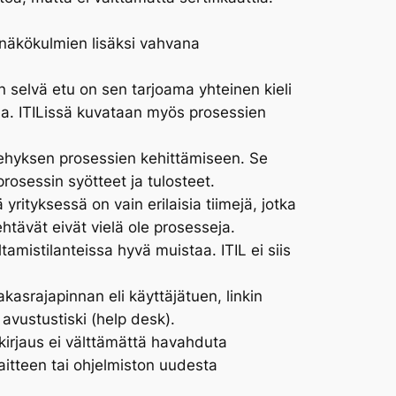
essinäkökulmien lisäksi vahvana
n selvä etu on sen tarjoama yhteinen kieli
siaa. ITILissä kuvataan myös prosessien
kehyksen prosessien kehittämiseen. Se
prosessin syötteet ja tulosteet.
rityksessä on vain erilaisia tiimejä, jotka
htävät eivät vielä ole prosesseja.
tamistilanteissa hyvä muistaa. ITIL ei siis
akasrajapinnan eli käyttäjätuen, linkin
 avustustiski (help desk).
kirjaus ei välttämättä havahduta
aitteen tai ohjelmiston uudesta