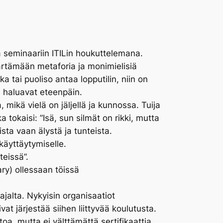
sa seminaariin ITILin houkuttelemana.
ärtämään metaforia ja monimielisiä
 tai puoliso antaa lopputilin, niin on
 haluavat eteenpäin.
ikä vielä on jäljellä ja kunnossa. Tuija
tokaisi: ”Isä, sun silmät on rikki, mutta
ta vaan älystä ja tunteista.
käyttäytymiselle.
teissä”.
ary) ollessaan töissä
ajalta. Nykyisin organisaatiot
vat järjestää siihen liittyvää koulutusta.
oa, mutta ei välttämättä sertifikaattia.