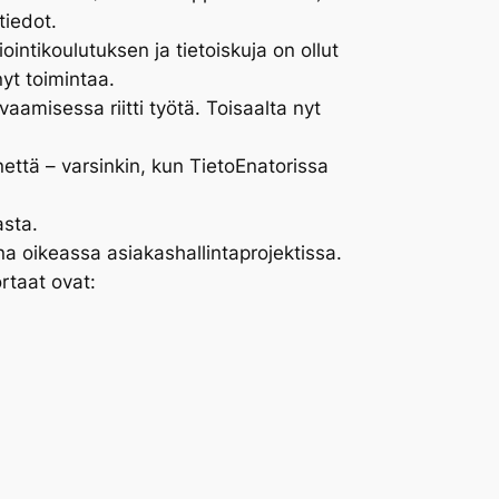
tiedot.
ointikoulutuksen ja tietoiskuja on ollut
yt toimintaa.
amisessa riitti työtä. Toisaalta nyt
nettä – varsinkin, kun TietoEnatorissa
asta.
 oikeassa asiakashallintaprojektissa.
rtaat ovat: