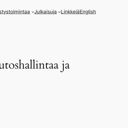
stystoimintaa
Julkaisuja
Linkkejä
English
oshallintaa ja