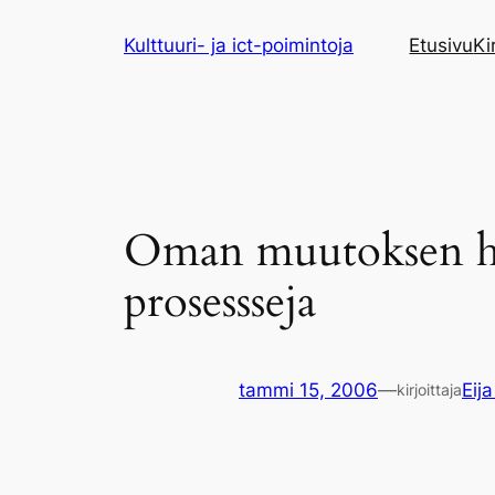
Siirry
Kulttuuri- ja ict-poimintoja
Etusivu
Ki
sisältöön
Oman muutoksen hal
prosessseja
tammi 15, 2006
—
Eija
kirjoittaja