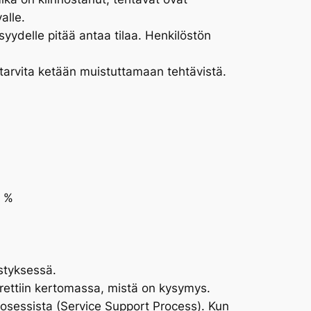
alle.
syydelle pitää antaa tilaa. Henkilöstön
i tarvita ketään muistuttamaan tehtävistä.
3 %
estyksessä.
errettiin kertomassa, mistä on kysymys.
iprosessista (Service Support Process). Kun