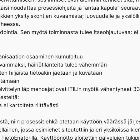
täisi noudattaa prosessiohjeita ja ”antaa kapula” seuraav
kkien yksityiskohtien kuvaamista; luovuudelle ja yksilölli
iheessa.
dardointia. Sen myötä toiminnasta tulee itseohjautuvaa: e
rganisaation osaaminen kumuloituu
ivammaksi, häiriötilanteita tulee vähemmän
n hiljaista tietoakin jaetaan ja kuvataan
entämään
lvittelyn läpimenoajat ovat ITILin myötä vähentyneet 3
esteitä:
 ei kartoiteta riittävästi
estä, niin prosessit ehkä otetaan käyttöön väärässä järj
lainen, jossa esimiehet sitoutettiin ja eri yksiköissä ki
 TietoEnatorilla. Käyttöönotto aloitettiin palvelujen tuk