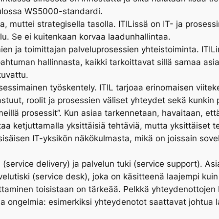
 tulossa WS5000-standardi.
solla, muttei strategisella tasolla. ITILissä on IT- ja pros
lu. Se ei kuitenkaan korvaa laadunhallintaa.
n ja toimittajan palveluprosessien yhteistoiminta. ITILi
apahtuman hallinnasta, kaikki tarkoittavat sillä samaa a
kuvattu.
essimainen työskentely. ITIL tarjoaa erinomaisen viite
stuut, roolit ja prosessien väliset yhteydet sekä kunkin 
illä prosessit”. Kun asiaa tarkennetaan, havaitaan, että y
a ketjuttamalla yksittäisiä tehtäviä, mutta yksittäiset te
 sisäisen IT-yksikön näkökulmasta, mikä on joissain sovel
service delivery) ja palvelun tuki (service support). Asi
lvelutiski (service desk), joka on käsitteenä laajempi kuin
ttaminen toisistaan on tärkeää. Pelkkä yhteydenottojen 
 ongelmia: esimerkiksi yhteydenotot saattavat johtua l