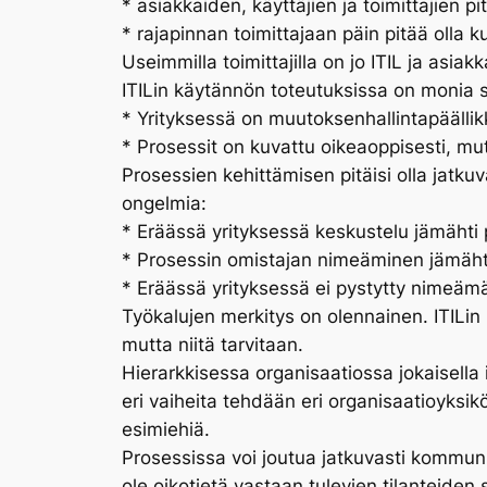
* asiakkaiden, käyttäjien ja toimittajien pi
* rajapinnan toimittajaan päin pitää olla 
Useimmilla toimittajilla on jo ITIL ja asia
ITILin käytännön toteutuksissa on monia
* Yrityksessä on muutoksenhallintapäällikk
* Prosessit on kuvattu oikeaoppisesti, mut
Prosessien kehittämisen pitäisi olla jatku
ongelmia:
* Eräässä yrityksessä keskustelu jämähti 
* Prosessin omistajan nimeäminen jämähti,
* Eräässä yrityksessä ei pystytty nimeäm
Työkalujen merkitys on olennainen. ITILin m
mutta niitä tarvitaan.
Hierarkkisessa organisaatiossa jokaisella i
eri vaiheita tehdään eri organisaatioyksik
esimiehiä.
Prosessissa voi joutua jatkuvasti kommuni
ole oikotietä vastaan tulevien tilanteiden