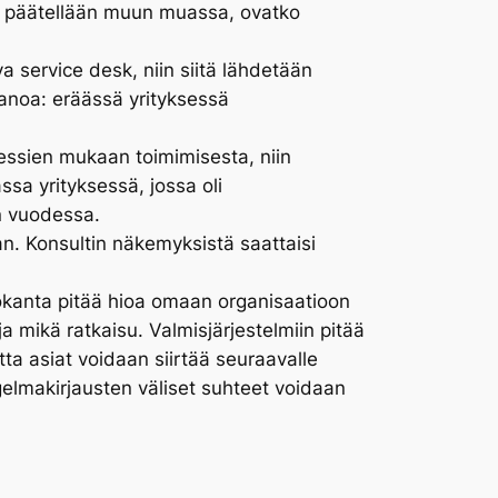
sta päätellään muun muassa, ovatko
va service desk, niin siitä lähdetään
anoa: eräässä yrityksessä
sessien mukaan toimimisesta, niin
a yrityksessä, jossa oli
ön vuodessa.
an. Konsultin näkemyksistä saattaisi
tokanta pitää hioa omaan organisaatioon
a mikä ratkaisu. Valmisjärjestelmiin pitää
jotta asiat voidaan siirtää seuraavalle
ongelmakirjausten väliset suhteet voidaan