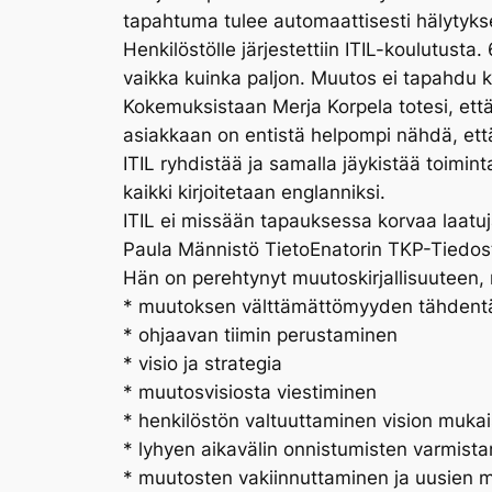
tapahtuma tulee automaattisesti hälytykse
Henkilöstölle järjestettiin ITIL-koulutusta
vaikka kuinka paljon. Muutos ei tapahdu 
Kokemuksistaan Merja Korpela totesi, että 
asiakkaan on entistä helpompi nähdä, että 
ITIL ryhdistää ja samalla jäykistää toimin
kaikki kirjoitetaan englanniksi.
ITIL ei missään tapauksessa korvaa laatujä
Paula Männistö TietoEnatorin TKP-Tiedost
Hän on perehtynyt muutoskirjallisuuteen, 
* muutoksen välttämättömyyden tähden
* ohjaavan tiimin perustaminen
* visio ja strategia
* muutosvisiosta viestiminen
* henkilöstön valtuuttaminen vision muka
* lyhyen aikavälin onnistumisten varmist
* muutosten vakiinnuttaminen ja uusien 