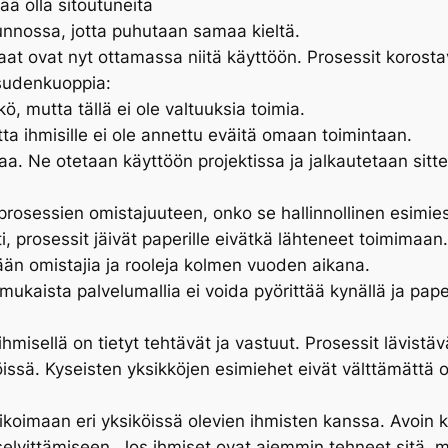
tää olla sitoutuneita
kunnossa, jotta puhutaan samaa kieltä.
kkaat ovat nyt ottamassa niitä käyttöön. Prosessit korosta
 sudenkuoppia:
ö, mutta tällä ei ole valtuuksia toimia.
ta ihmisille ei ole annettu eväitä omaan toimintaan.
vaa. Ne otetaan käyttöön projektissa ja jalkautetaan sit
prosessien omistajuuteen, onko se hallinnollinen esimies
 prosessit jäivät paperille eivätkä lähteneet toimimaan.
ään omistajia ja rooleja kolmen vuoden aikana.
ukaista palvelumallia ei voida pyörittää kynällä ja paper
hmisellä on tietyt tehtävät ja vastuut. Prosessit lävistä
öissä. Kyseisten yksikköjen esimiehet eivät välttämättä 
koimaan eri yksiköissä olevien ihmisten kanssa. Avoin k
 selvittämiseen. Jos ihmiset ovat aiemmin tehneet sitä, 