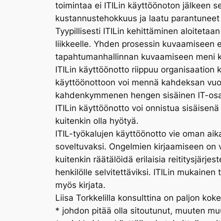
toimintaa ei ITILin käyttöönoton jälkeen s
kustannustehokkuus ja laatu parantuneet 
Tyypillisesti ITILin kehittäminen aloitetaa
liikkeelle. Yhden prosessin kuvaamiseen 
tapahtumanhallinnan kuvaamiseen meni kuus
ITILin käyttöönotto riippuu organisaation
käyttöönottoon voi mennä kahdeksan vuot
kahdenkymmenen hengen sisäinen IT-osasto,
ITILin käyttöönotto voi onnistua sisäisenä
kuitenkin olla hyötyä.
ITIL-työkalujen käyttöönotto vie oman ai
soveltuvaksi. Ongelmien kirjaamiseen on va
kuitenkin räätälöidä erilaisia reititysjärjes
henkilölle selvitettäviksi. ITILin mukainen
myös kirjata.
Liisa Torkkelilla konsulttina on paljon ko
* johdon pitää olla sitoutunut, muuten mu