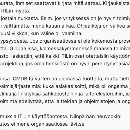
eurata, ihmiset saattavat kirjata mitä sattuu. Kirjauksi
ITILin myötä.
n jostain nurkasta. Esim. jos yrityksessä on jo hyvin toimi
ei välttämättä mene kauan aikaa. Ohjeaikoja on vaikea s
i viikkoa, kun väline oli valmiina.
 kypsyydestä. Jos organisaatiossa ei ole kokemusta pro
ta. Globaalissa, kolmessakymmenessä maassa toimivass
 laskettiin, että kaikki ITILin osat otettaisiin käyttö
 projektina, jos oma henkilöstö on hyvin perehtynyt asia
kansa. CMDB:tä varten on olemassa tuotteita, mutta tie
lmisjärjestelmiä: kuka asiakas soitti, mikä oli ongelma j
telmiä ja linkityksiä sähköposteihin ja laiterekistereihin, 
 toiminta edellyttää, että laitteiden ja ohjelmistojen ja 
kemuksia ITILin käyttöönotosta. Niinpä hän neuvookin:
utos ei mene organisaatiossa lävitse