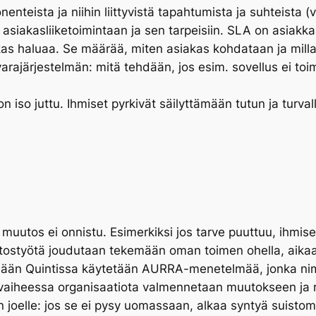
teista ja niihin liittyvistä tapahtumista ja suhteista (va
ttyy asiakasliiketoimintaan ja sen tarpeisiin. SLA on asia
iakas haluaa. Se määrää, miten asiakas kohdataan ja mill
ajärjestelmän: mitä tehdään, jos esim. sovellus ei toimi
 on iso juttu. Ihmiset pyrkivät säilyttämään tutun ja tur
 muutos ei onnistu. Esimerkiksi jos tarve puuttuu, ihmi
tostyötä joudutaan tekemään oman toimen ohella, aika
sessään Quintissa käytetään AURRA-menetelmää, jonka nim
-vaiheessa organisaatiota valmennetaan muutokseen ja 
en joelle: jos se ei pysy uomassaan, alkaa syntyä suisto