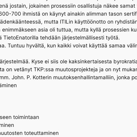
nä jostain, jokainen prosessiin osallistuja näkee samat 
. 600-700 ihmistä on käynyt ainakin alimman tason sertifi
kädenkäänteessä, mutta ITILin käyttöönotto on ryhdistän
enimmäkseen asia oli tuttua, mutta kyllä prosessien kuva
TietoEnatorilla tehdään järjestelmällisesti työtä.
taa. Tuntuu hyvältä, kun kaikki voivat käyttää samaa väli
rjestelmää. Kyse ei siis ole kaksinkertaisesta byrokrati
a on vetänyt TKP:ssa muutosprojekteja ja on nyt mukana
mm. John. P. Kotterin muutoksenhallintamalliin, jonka po
täminen
iseen toimintaan
aminen
muutosten toteuttaminen