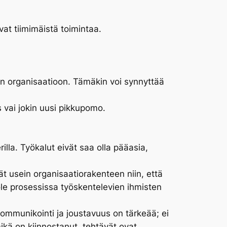
vat tiimimäistä toimintaa.
ten organisaatioon. Tämäkin voi synnyttää
 vai jokin uusi pikkupomo.
illa. Työkalut eivät saa olla pääasia,
vät usein organisaatiorakenteen niin, että
ole prosessissa työskentelevien ihmisten
ommunikointi ja joustavuus on tärkeää; ei
mikä on kiinnostanut, tehtävät ovat