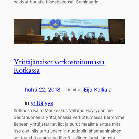
hakivat buustia bisnekseensä. Seminaarin…
Yrittäjänaiset verkostoitumassa
Kotkassa
huhti 22, 2018
—
Eija Kalliala
kirjoittaja
in
yrittäjyys
Kotkassa Kairo Merikeskus Vellamo Höyrypanimo
Seurahuoneella yrittäjänaisia verkottumassa kerromme
ääneen yrittäjätarinat ilot ja surut maailma antaa mitä
itse olet, siis tartu unelmiin nuotiopiiri shamaaninainen
soittaa yhä rumpuaan löydä sisäinen lapsi, innostu,