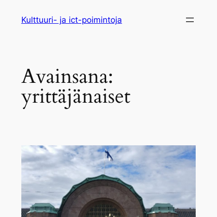
Siirry
Kulttuuri- ja ict-poimintoja
sisältöön
Avainsana:
yrittäjänaiset