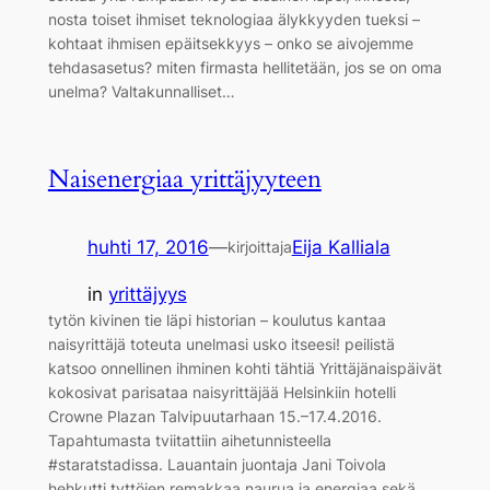
nosta toiset ihmiset teknologiaa älykkyyden tueksi –
kohtaat ihmisen epäitsekkyys – onko se aivojemme
tehdasasetus? miten firmasta hellitetään, jos se on oma
unelma? Valtakunnalliset…
Naisenergiaa yrittäjyyteen
huhti 17, 2016
—
Eija Kalliala
kirjoittaja
in
yrittäjyys
tytön kivinen tie läpi historian – koulutus kantaa
naisyrittäjä toteuta unelmasi usko itseesi! peilistä
katsoo onnellinen ihminen kohti tähtiä Yrittäjänaispäivät
kokosivat parisataa naisyrittäjää Helsinkiin hotelli
Crowne Plazan Talvipuutarhaan 15.–17.4.2016.
Tapahtumasta tviitattiin aihetunnisteella
#staratstadissa. Lauantain juontaja Jani Toivola
hehkutti tyttöjen remakkaa naurua ja energiaa sekä