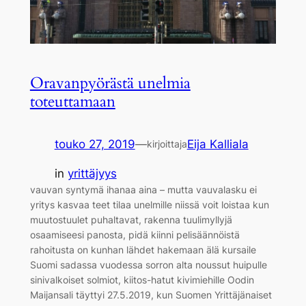
Oravanpyörästä unelmia
toteuttamaan
touko 27, 2019
—
Eija Kalliala
kirjoittaja
in
yrittäjyys
vauvan syntymä ihanaa aina – mutta vauvalasku ei
yritys kasvaa teet tilaa unelmille niissä voit loistaa kun
muutostuulet puhaltavat, rakenna tuulimyllyjä
osaamiseesi panosta, pidä kiinni pelisäännöistä
rahoitusta on kunhan lähdet hakemaan älä kursaile
Suomi sadassa vuodessa sorron alta noussut huipulle
sinivalkoiset solmiot, kiitos-hatut kivimiehille Oodin
Maijansali täyttyi 27.5.2019, kun Suomen Yrittäjänaiset