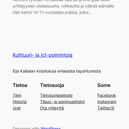
yrittäjyyden uteliaisuutta, rohkeutta ja nälkää elämälle.
Hän kertoi 10–11-vuotiaista pojista, jotka…
Kulttuuri- ja ict-poimintoja
Eija Kallialan kirjoituksia erilaisista tapahtumista
Tietoa
Tietosuoja
Some
Tiimi
Tietosuojaseloste
Facebook
Historia
Tilaus- ja sopimusehdot
Instagram
Urat
Ota yhteyttä
Twitter/X
Designed with
WordPress