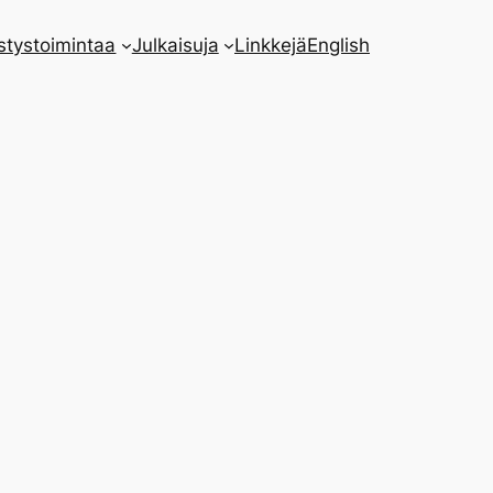
stystoimintaa
Julkaisuja
Linkkejä
English