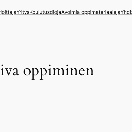
rjoittaja
Yritys
Koulutusdioja
Avoimia oppimateriaaleja
Yhdi
kiva oppiminen