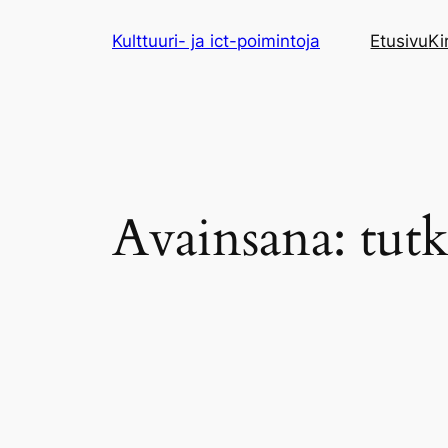
Siirry
Kulttuuri- ja ict-poimintoja
Etusivu
Ki
sisältöön
Avainsana:
tut