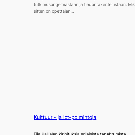
tutkimusongelmastaan ja tiedonrakentelustaan. Mi
sitten on opettajan…
Kulttuuri- ja ict-poimintoja
Eija Kallialan kirjoituksia erilaisista tapahtumista