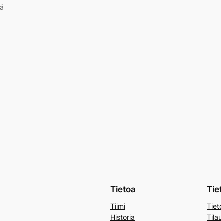
kä
Tietoa
Tie
Tiimi
Tiet
Historia
Tila