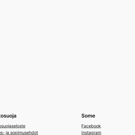
tosuoja
Some
osuojaseloste
Facebook
us- ja sopimusehdot
Instagram