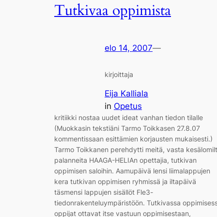
Tutkivaa oppimista
elo 14, 2007
—
kirjoittaja
Eija Kalliala
in
Opetus
kritiikki nostaa uudet ideat vanhan tiedon tilalle
(Muokkasin tekstiäni Tarmo Toikkasen 27.8.07
kommentissaan esittämien korjausten mukaisesti.)
Tarmo Toikkanen perehdytti meitä, vasta kesälomil
palanneita HAAGA-HELIAn opettajia, tutkivan
oppimisen saloihin. Aamupäivä lensi liimalappujen
kera tutkivan oppimisen ryhmissä ja iltapäivä
täsmensi lappujen sisällöt Fle3-
tiedonrakenteluympäristöön. Tutkivassa oppimises
oppijat ottavat itse vastuun oppimisestaan,