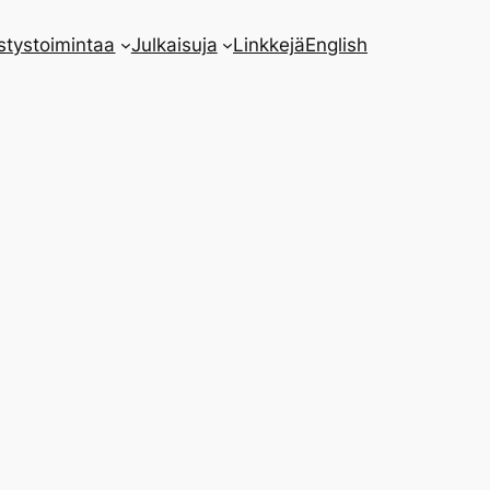
stystoimintaa
Julkaisuja
Linkkejä
English