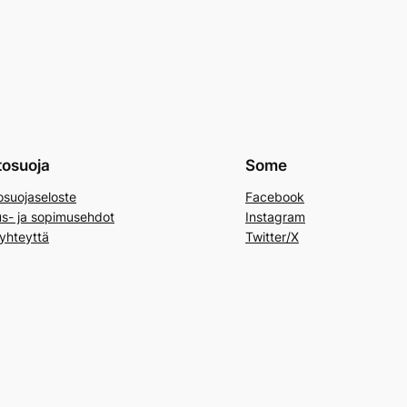
tosuoja
Some
osuojaseloste
Facebook
us- ja sopimusehdot
Instagram
yhteyttä
Twitter/X