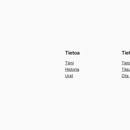
Tietoa
Tie
Tiimi
Tiet
Historia
Tila
Urat
Ota 