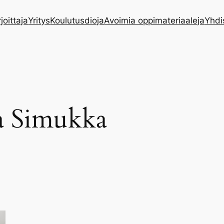
rjoittaja
Yritys
Koulutusdioja
Avoimia oppimateriaaleja
Yhdi
la Simukka