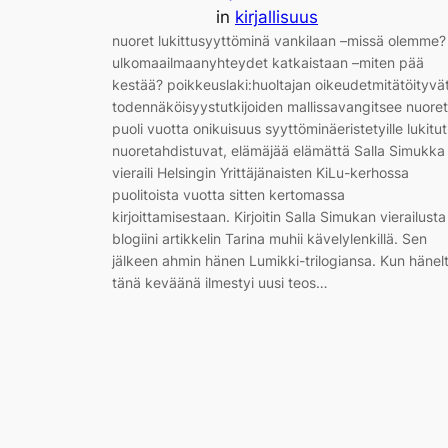
in
kirjallisuus
nuoret lukittusyyttöminä vankilaan –missä olemme?
ulkomaailmaanyhteydet katkaistaan –miten pää
kestää? poikkeuslaki:huoltajan oikeudetmitätöityvä
todennäköisyystutkijoiden mallissavangitsee nuoret
puoli vuotta onikuisuus syyttöminäeristetyille lukitut
nuoretahdistuvat, elämäjää elämättä Salla Simukka
vieraili Helsingin Yrittäjänaisten KiLu-kerhossa
puolitoista vuotta sitten kertomassa
kirjoittamisestaan. Kirjoitin Salla Simukan vierailusta
blogiini artikkelin Tarina muhii kävelylenkillä. Sen
jälkeen ahmin hänen Lumikki-trilogiansa. Kun hänel
tänä keväänä ilmestyi uusi teos…