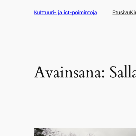
Siirry
Kulttuuri- ja ict-poimintoja
Etusivu
Ki
sisältöön
Avainsana:
Sal