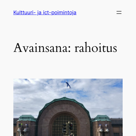
Siirry
Kulttuuri- ja ict-poimintoja
sisältöön
Avainsana:
rahoitus