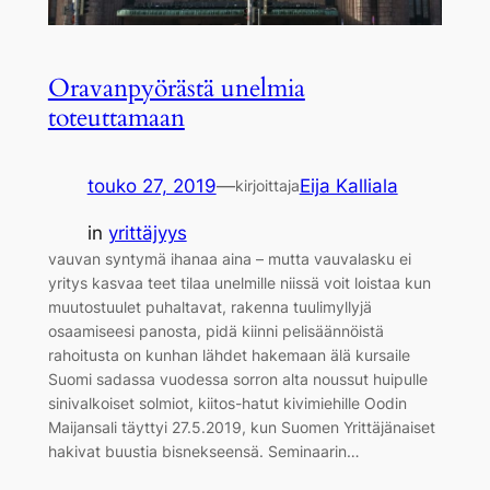
Oravanpyörästä unelmia
toteuttamaan
touko 27, 2019
—
Eija Kalliala
kirjoittaja
in
yrittäjyys
vauvan syntymä ihanaa aina – mutta vauvalasku ei
yritys kasvaa teet tilaa unelmille niissä voit loistaa kun
muutostuulet puhaltavat, rakenna tuulimyllyjä
osaamiseesi panosta, pidä kiinni pelisäännöistä
rahoitusta on kunhan lähdet hakemaan älä kursaile
Suomi sadassa vuodessa sorron alta noussut huipulle
sinivalkoiset solmiot, kiitos-hatut kivimiehille Oodin
Maijansali täyttyi 27.5.2019, kun Suomen Yrittäjänaiset
hakivat buustia bisnekseensä. Seminaarin…