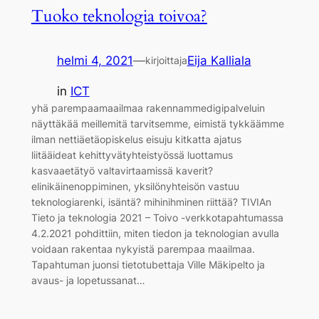
Tuoko teknologia toivoa?
helmi 4, 2021
—
Eija Kalliala
kirjoittaja
in
ICT
yhä parempaamaailmaa rakennammedigipalveluin
näyttäkää meillemitä tarvitsemme, eimistä tykkäämme
ilman nettiäetäopiskelus eisuju kitkatta ajatus
liitääideat kehittyvätyhteistyössä luottamus
kasvaaetätyö valtavirtaamissä kaverit?
elinikäinenoppiminen, yksilönyhteisön vastuu
teknologiarenki, isäntä? mihinihminen riittää? TIVIAn
Tieto ja teknologia 2021 – Toivo -verkkotapahtumassa
4.2.2021 pohdittiin, miten tiedon ja teknologian avulla
voidaan rakentaa nykyistä parempaa maailmaa.
Tapahtuman juonsi tietotubettaja Ville Mäkipelto ja
avaus- ja lopetussanat…