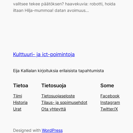
valitsee tekee päätöksen? haavekuvia: robotti, hoida
iltaan Hilja-mummoa! datan avoimuus…
Kulttuuri- ja ict-poimintoja
Eija Kallialan kirjoituksia erilaisista tapahtumista
Tietoa
Tietosuoja
Some
Tiimi
Tietosuojaseloste
Facebook
Historia
Tilaus- ja sopimusehdot
Instagram
Urat
Ota yhteyttä
Twitter/X
Designed with
WordPress