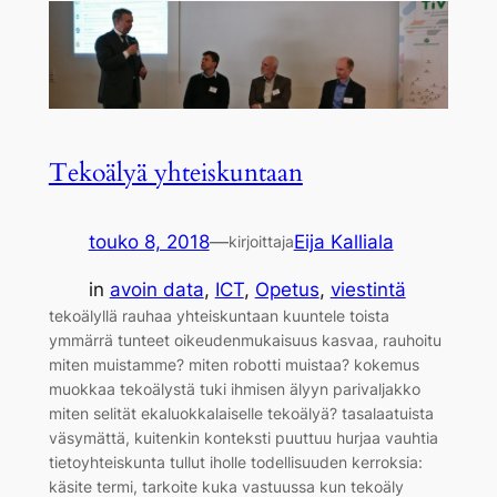
Tekoälyä yhteiskuntaan
touko 8, 2018
—
Eija Kalliala
kirjoittaja
in
avoin data
, 
ICT
, 
Opetus
, 
viestintä
tekoälyllä rauhaa yhteiskuntaan kuuntele toista
ymmärrä tunteet oikeudenmukaisuus kasvaa, rauhoitu
miten muistamme? miten robotti muistaa? kokemus
muokkaa tekoälystä tuki ihmisen älyyn parivaljakko
miten selität ekaluokkalaiselle tekoälyä? tasalaatuista
väsymättä, kuitenkin konteksti puuttuu hurjaa vauhtia
tietoyhteiskunta tullut iholle todellisuuden kerroksia:
käsite termi, tarkoite kuka vastuussa kun tekoäly