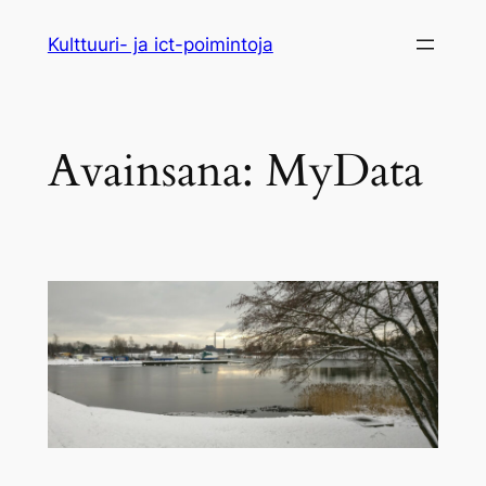
Siirry
Kulttuuri- ja ict-poimintoja
sisältöön
Avainsana:
MyData