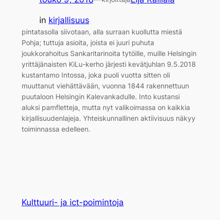
in
kirjallisuus
pintatasolla siivotaan, alla surraan kuollutta miestä
Pohja; tuttuja asioita, joista ei juuri puhuta
joukkorahoitus Sankaritarinoita tytöille, muille Helsingin
yrittäjänaisten KiLu-kerho järjesti kevätjuhlan 9.5.2018
kustantamo Intossa, joka puoli vuotta sitten oli
muuttanut viehättävään, vuonna 1844 rakennettuun
puutaloon Helsingin Kalevankadulle. Into kustansi
aluksi pamfletteja, mutta nyt valikoimassa on kaikkia
kirjallisuudenlajeja. Yhteiskunnallinen aktiivisuus näkyy
toiminnassa edelleen.
Kulttuuri- ja ict-poimintoja