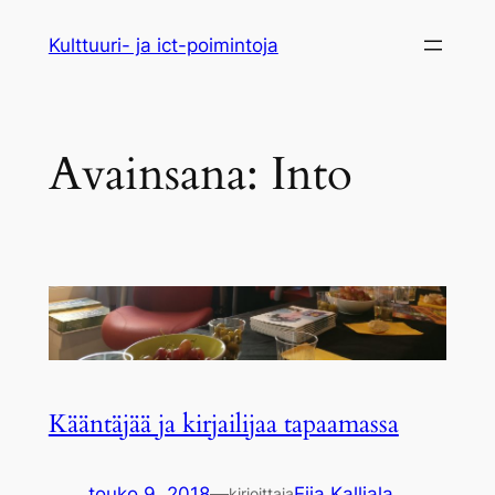
Siirry
Kulttuuri- ja ict-poimintoja
sisältöön
Avainsana:
Into
Kääntäjää ja kirjailijaa tapaamassa
touko 9, 2018
—
Eija Kalliala
kirjoittaja