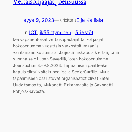
Vertaisohjaajat Joensuussa
syys 9, 2023
—
Eija Kalliala
kirjoittaja
in
ICT
, 
ikääntyminen
, 
järjestöt
Me vapaaehtoiset vertaisopastajat tai -ohjaajat
kokoonnumme vuosittain verkostoitumaan ja
vaihtamaan kuulumisia. Järjestämiskapula kiertää, tänä
vuonna se oli Joen Severillä, joten kokoonnuimme
Joensuuhun 8.–9.9.2023. Tapaamisen päätteeksi
kapula siirtyi valtakunnalliselle SeniorSurfille. Muut
tapaamiseen osallistuvat organisaatiot olivat Enter
Uudeltamaalta, Mukanetti Pirkanmaalta ja Savonetti
Pohjois-Savosta.