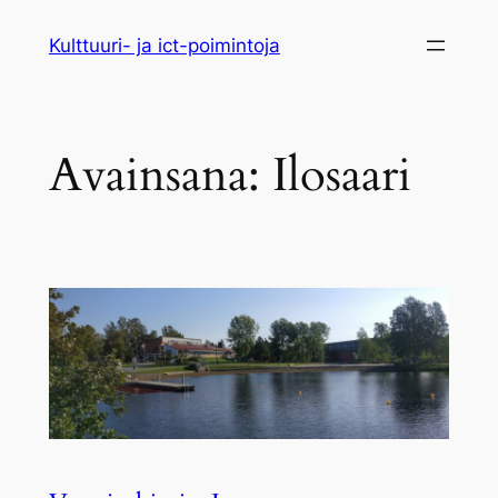
Siirry
Kulttuuri- ja ict-poimintoja
sisältöön
Avainsana:
Ilosaari