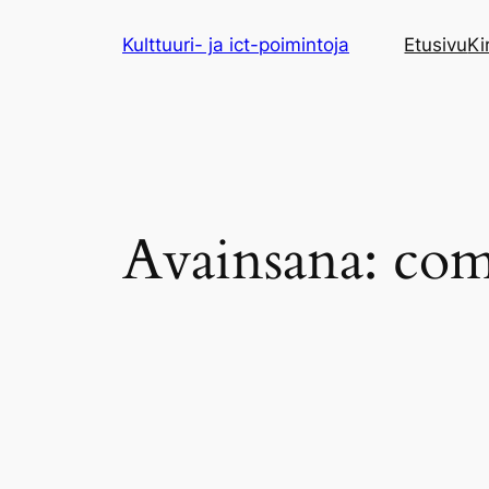
Siirry
Kulttuuri- ja ict-poimintoja
Etusivu
Ki
sisältöön
Avainsana:
com