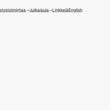
stystoimintaa
Julkaisuja
Linkkejä
English