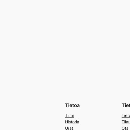
Tietoa
Tie
Tiimi
Tiet
Historia
Tila
Urat
Ota 