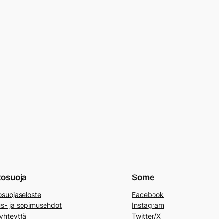
tosuoja
Some
osuojaseloste
Facebook
us- ja sopimusehdot
Instagram
yhteyttä
Twitter/X