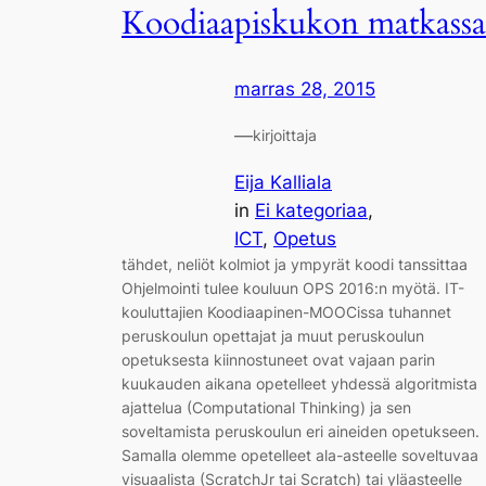
Koodiaapiskukon matkassa
marras 28, 2015
—
kirjoittaja
Eija Kalliala
in
Ei kategoriaa
, 
ICT
, 
Opetus
tähdet, neliöt kolmiot ja ympyrät koodi tanssittaa
Ohjelmointi tulee kouluun OPS 2016:n myötä. IT-
kouluttajien Koodiaapinen-MOOCissa tuhannet
peruskoulun opettajat ja muut peruskoulun
opetuksesta kiinnostuneet ovat vajaan parin
kuukauden aikana opetelleet yhdessä algoritmista
ajattelua (Computational Thinking) ja sen
soveltamista peruskoulun eri aineiden opetukseen.
Samalla olemme opetelleet ala-asteelle soveltuvaa
visuaalista (ScratchJr tai Scratch) tai yläasteelle