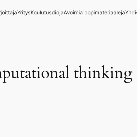
rjoittaja
Yritys
Koulutusdioja
Avoimia oppimateriaaleja
Yhdi
putational thinking