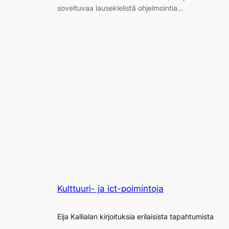
soveltuvaa lausekielistä ohjelmointia…
Kulttuuri- ja ict-poimintoja
Eija Kallialan kirjoituksia erilaisista tapahtumista