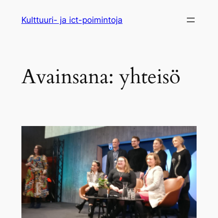
Siirry
Kulttuuri- ja ict-poimintoja
sisältöön
Avainsana:
yhteisö