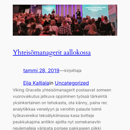
Yhteisömanagerit aallokossa
tammi 28, 2019
—
kirjoittaja
Eija Kalliala
in
Uncategorized
Viking Gracella yhteisömanagerit postaavat someen
vuorovaikutus jatkuva oppiminen työssä tärkeintä
yksinkertainen on tehokasta, ota känny, paina rec
analytiikkaa veneilyyn ja veroihin palaute toimii
työkavereiksi tekoälykiimassa kasa botteja
peukkukapina antiikin ajoilta nyt somekanaviin
neulemalleja väripata porisee pakkaseen piikki