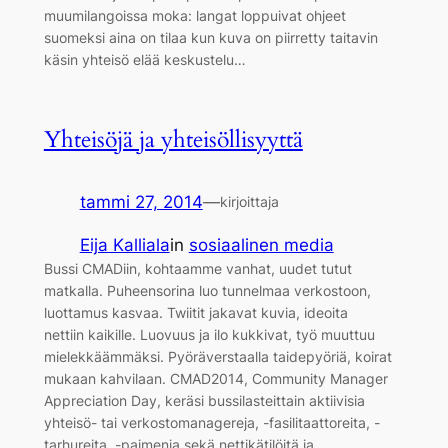
muumilangoissa moka: langat loppuivat ohjeet
suomeksi aina on tilaa kun kuva on piirretty taitavin
käsin yhteisö elää keskustelu…
Yhteisöjä ja yhteisöllisyyttä
tammi 27, 2014
—
kirjoittaja
Eija Kalliala
in
sosiaalinen media
Bussi CMADiin, kohtaamme vanhat, uudet tutut
matkalla. Puheensorina luo tunnelmaa verkostoon,
luottamus kasvaa. Twiitit jakavat kuvia, ideoita
nettiin kaikille. Luovuus ja ilo kukkivat, työ muuttuu
mielekkäämmäksi. Pyöräverstaalla taidepyöriä, koirat
mukaan kahvilaan. CMAD2014, Community Manager
Appreciation Day, keräsi bussilasteittain aktiivisia
yhteisö- tai verkostomanagereja, -fasilitaattoreita, -
tarhureita, -paimenia sekä nettikätilöitä ja