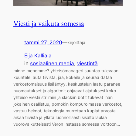
Viesti ja vaikuta somessa
tammi 27, 2020
—
kirjoittaja
Eija Kalliala
in
sosiaalinen media
, 
viestintä
minne menemme? yhteisömanageri suuntaa tulevaan
kuuntele, auta tiivistä, jaa, kokeile ja seuraa dataa
verkostomaisuus lisääntyy, keskustelun laatu paranee
huomautukset ja algoritmit ohjaavat ajatuksesi koko
yhteisö viestii striimiin ja slackiin botit tukevat ihan
jokainen osallistuu, pomokin kompuroimassa verkostot,
vastuu heimot, teknologia murretaan kuplat arvosta
aikaa tiivistä ja yllätä luonnollisesti sisältö laulaa
vuorovaikutteisesti Veron Instassa somessa voittoon…