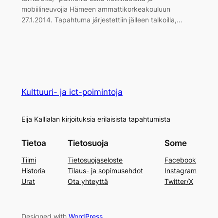
mobiilineuvojia Hämeen ammattikorkeakouluun
27.1.2014. Tapahtuma järjestettiin jälleen talkoilla,…
Kulttuuri- ja ict-poimintoja
Eija Kallialan kirjoituksia erilaisista tapahtumista
Tietoa
Tietosuoja
Some
Tiimi
Tietosuojaseloste
Facebook
Historia
Tilaus- ja sopimusehdot
Instagram
Urat
Ota yhteyttä
Twitter/X
Designed with
WordPress