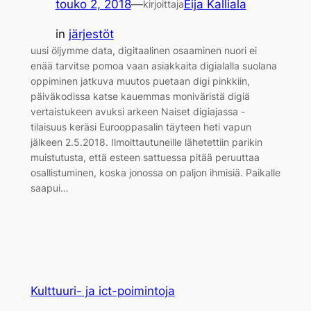
touko 2, 2018
—
Eija Kalliala
kirjoittaja
in
järjestöt
uusi öljymme data, digitaalinen osaaminen nuori ei
enää tarvitse pomoa vaan asiakkaita digialalla suolana
oppiminen jatkuva muutos puetaan digi pinkkiin,
päiväkodissa katse kauemmas moniväristä digiä
vertaistukeen avuksi arkeen Naiset digiajassa -
tilaisuus keräsi Eurooppasalin täyteen heti vapun
jälkeen 2.5.2018. Ilmoittautuneille lähetettiin parikin
muistutusta, että esteen sattuessa pitää peruuttaa
osallistuminen, koska jonossa on paljon ihmisiä. Paikalle
saapui…
Kulttuuri- ja ict-poimintoja