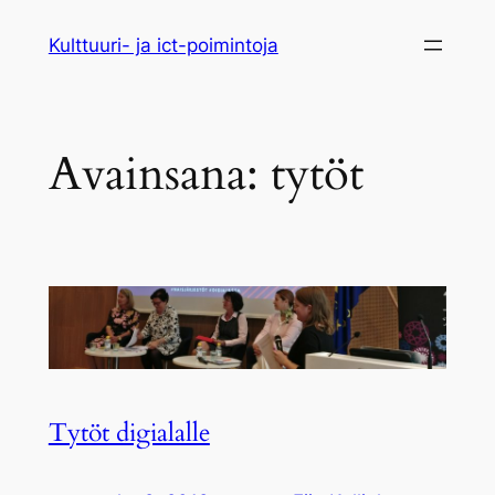
Siirry
Kulttuuri- ja ict-poimintoja
sisältöön
Avainsana:
tytöt
Tytöt digialalle