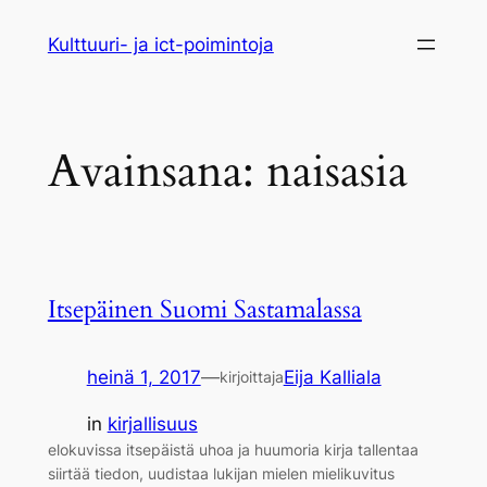
Siirry
Kulttuuri- ja ict-poimintoja
sisältöön
Avainsana:
naisasia
Itsepäinen Suomi Sastamalassa
heinä 1, 2017
—
Eija Kalliala
kirjoittaja
in
kirjallisuus
elokuvissa itsepäistä uhoa ja huumoria kirja tallentaa
siirtää tiedon, uudistaa lukijan mielen mielikuvitus