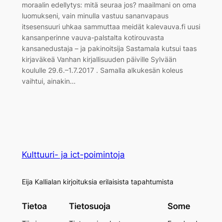
moraalin edellytys: mitä seuraa jos? maailmani on oma
luomukseni, vain minulla vastuu sananvapaus
itsesensuuri uhkaa sammuttaa meidät kalevauva.fi uusi
kansanperinne vauva-palstalta kotirouvasta
kansanedustaja – ja pakinoitsija Sastamala kutsui taas
kirjaväkeä Vanhan kirjallisuuden päiville Sylvään
koululle 29.6.–1.7.2017 . Samalla alkukesän koleus
vaihtui, ainakin…
Kulttuuri- ja ict-poimintoja
Eija Kallialan kirjoituksia erilaisista tapahtumista
Tietoa
Tietosuoja
Some