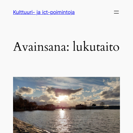
Siirry
Kulttuuri- ja ict-poimintoja
sisältöön
Avainsana:
lukutaito