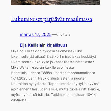
Lukutaitoiset pärjäävät maailmassa
marras 17, 2025
—
kirjoittaja
Eija Kalliala
in
kirjallisuus
Mikä on lukutaidon nykytila Suomessa? Eikö
lukemiselle jää aikaa? Eivätkö ihmiset jaksa keskittyä
lukemiseen? Onko kyse jo kansallisesta hätätilasta?
Mika Waltari -seuran kaikille avoimessa
jäsentilaisuudessa Töölön kirjaston tapahtumatilassa
17.11.2025 Jenni Haukio alusti lasten ja nuorten
lukutaidon nykytilasta. Tapahtumatila täyttyi jo hyvissä
ajoin ennen tilaisuuden alkua, mutta tuoleja riitti kaikille,
myös myöhässä tulleille. Tutkimuksen mukaan 10–14-
vuotiaista…