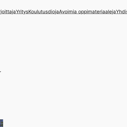
rjoittaja
Yritys
Koulutusdioja
Avoimia oppimateriaaleja
Yhdi
ä