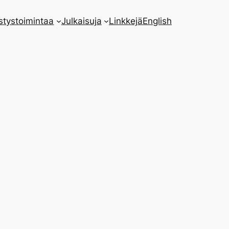
stystoimintaa
Julkaisuja
Linkkejä
English