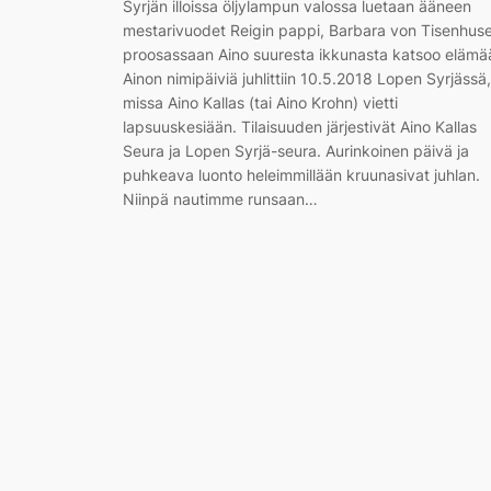
Syrjän illoissa öljylampun valossa luetaan ääneen
mestarivuodet Reigin pappi, Barbara von Tisenhus
proosassaan Aino suuresta ikkunasta katsoo elämä
Ainon nimipäiviä juhlittiin 10.5.2018 Lopen Syrjässä,
missa Aino Kallas (tai Aino Krohn) vietti
lapsuuskesiään. Tilaisuuden järjestivät Aino Kallas
Seura ja Lopen Syrjä-seura. Aurinkoinen päivä ja
puhkeava luonto heleimmillään kruunasivat juhlan.
Niinpä nautimme runsaan…