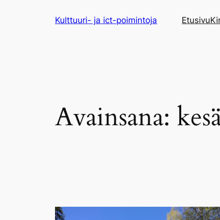
Siirry
Kulttuuri- ja ict-poimintoja
Etusivu
Ki
sisältöön
Avainsana:
kes