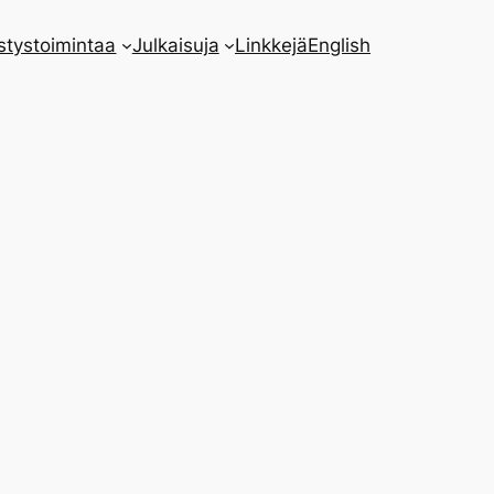
stystoimintaa
Julkaisuja
Linkkejä
English