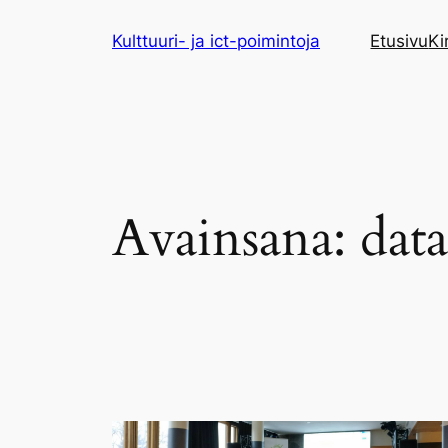
Siirry
Kulttuuri- ja ict-poimintoja
Etusivu
Ki
sisältöön
Avainsana:
data