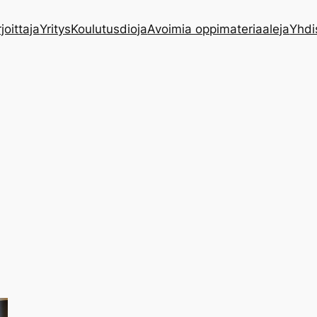
rjoittaja
Yritys
Koulutusdioja
Avoimia oppimateriaaleja
Yhdi