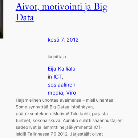
Aivot, motivointi ja Big
Data
kesä 7, 2012
—
kirjoittaja
Eija Kalliala
in
ICT
, 
sosiaalinen
media
, 
Viro
Hajamielinen unohtaa avaimensa – mieli uinahtaa.
Some synnyttää Big Dataa infoähkyyn,
päätöksentekoon. Motivoi! Tule kohti, paljasta
tunteet, kokonaiskuva. Aurinko sulatti sääennustajien
sadepilvet ja lämmitti neljääkymmentä ICT-
leidiä Tallinnassa 7.6.2012. Järjestäjät olivat