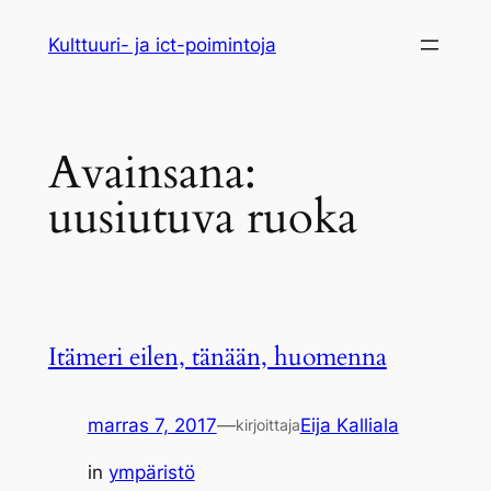
Siirry
Kulttuuri- ja ict-poimintoja
sisältöön
Avainsana:
uusiutuva ruoka
Itämeri eilen, tänään, huomenna
marras 7, 2017
—
Eija Kalliala
kirjoittaja
in
ympäristö