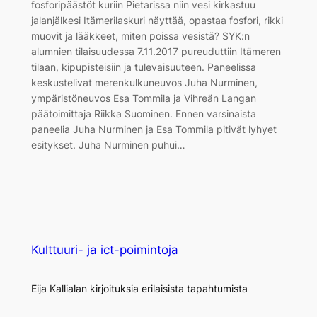
fosforipäästöt kuriin Pietarissa niin vesi kirkastuu
jalanjälkesi Itämerilaskuri näyttää, opastaa fosfori, rikki
muovit ja lääkkeet, miten poissa vesistä? SYK:n
alumnien tilaisuudessa 7.11.2017 pureuduttiin Itämeren
tilaan, kipupisteisiin ja tulevaisuuteen. Paneelissa
keskustelivat merenkulkuneuvos Juha Nurminen,
ympäristöneuvos Esa Tommila ja Vihreän Langan
päätoimittaja Riikka Suominen. Ennen varsinaista
paneelia Juha Nurminen ja Esa Tommila pitivät lyhyet
esitykset. Juha Nurminen puhui…
Kulttuuri- ja ict-poimintoja
Eija Kallialan kirjoituksia erilaisista tapahtumista