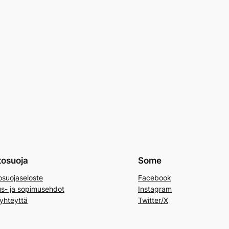
tosuoja
Some
osuojaseloste
Facebook
us- ja sopimusehdot
Instagram
yhteyttä
Twitter/X