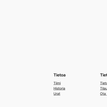
Tietoa
Tie
Tiimi
Tiet
Historia
Tila
Urat
Ota 