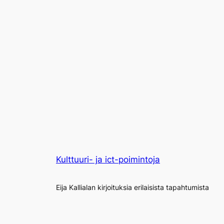
Kulttuuri- ja ict-poimintoja
Eija Kallialan kirjoituksia erilaisista tapahtumista