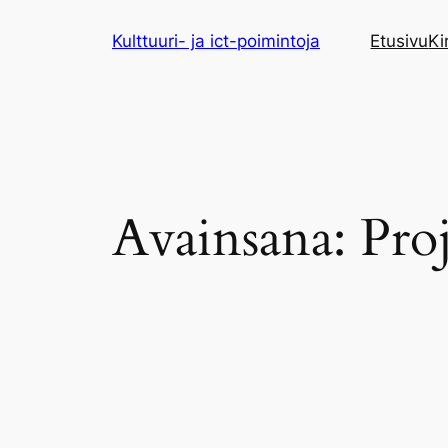
Siirry
Kulttuuri- ja ict-poimintoja
Etusivu
Ki
sisältöön
Avainsana:
Proj