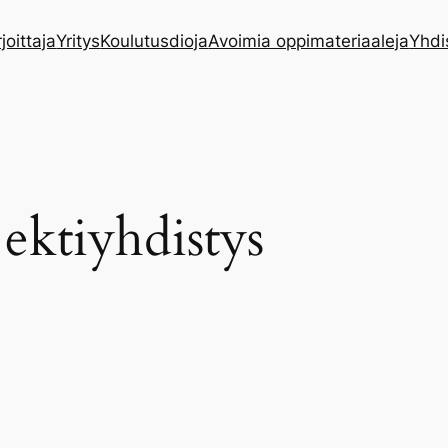
rjoittaja
Yritys
Koulutusdioja
Avoimia oppimateriaaleja
Yhdi
ektiyhdistys