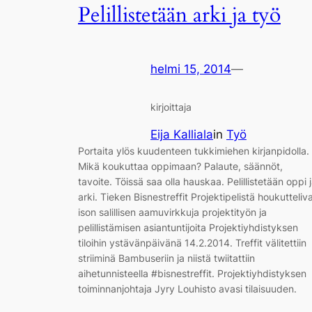
Pelillistetään arki ja työ
helmi 15, 2014
—
kirjoittaja
Eija Kalliala
in
Työ
Portaita ylös kuudenteen tukkimiehen kirjanpidolla.
Mikä koukuttaa oppimaan? Palaute, säännöt,
tavoite. Töissä saa olla hauskaa. Pelillistetään oppi 
arki. Tieken Bisnestreffit Projektipelistä houkutteliv
ison salillisen aamuvirkkuja projektityön ja
pelillistämisen asiantuntijoita Projektiyhdistyksen
tiloihin ystävänpäivänä 14.2.2014. Treffit välitettiin
striiminä Bambuseriin ja niistä twiitattiin
aihetunnisteella #bisnestreffit. Projektiyhdistyksen
toiminnanjohtaja Jyry Louhisto avasi tilaisuuden.