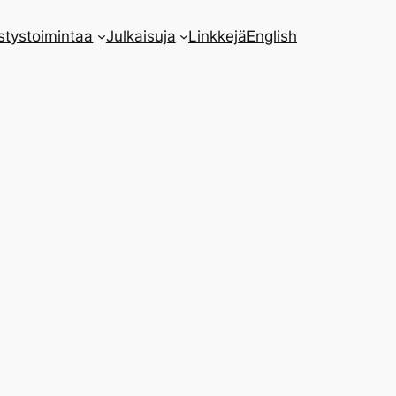
stystoimintaa
Julkaisuja
Linkkejä
English