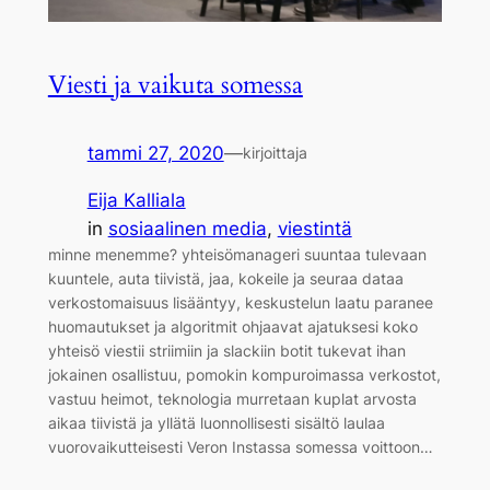
Viesti ja vaikuta somessa
tammi 27, 2020
—
kirjoittaja
Eija Kalliala
in
sosiaalinen media
, 
viestintä
minne menemme? yhteisömanageri suuntaa tulevaan
kuuntele, auta tiivistä, jaa, kokeile ja seuraa dataa
verkostomaisuus lisääntyy, keskustelun laatu paranee
huomautukset ja algoritmit ohjaavat ajatuksesi koko
yhteisö viestii striimiin ja slackiin botit tukevat ihan
jokainen osallistuu, pomokin kompuroimassa verkostot,
vastuu heimot, teknologia murretaan kuplat arvosta
aikaa tiivistä ja yllätä luonnollisesti sisältö laulaa
vuorovaikutteisesti Veron Instassa somessa voittoon…