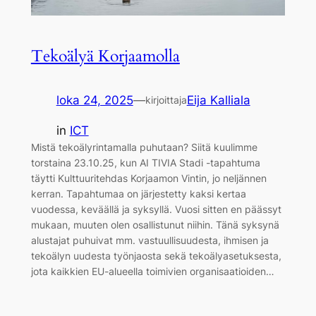
Tekoälyä Korjaamolla
loka 24, 2025
—
Eija Kalliala
kirjoittaja
in
ICT
Mistä tekoälyrintamalla puhutaan? Siitä kuulimme
torstaina 23.10.25, kun AI TIVIA Stadi -tapahtuma
täytti Kulttuuritehdas Korjaamon Vintin, jo neljännen
kerran. Tapahtumaa on järjestetty kaksi kertaa
vuodessa, keväällä ja syksyllä. Vuosi sitten en päässyt
mukaan, muuten olen osallistunut niihin. Tänä syksynä
alustajat puhuivat mm. vastuullisuudesta, ihmisen ja
tekoälyn uudesta työnjaosta sekä tekoälyasetuksesta,
jota kaikkien EU-alueella toimivien organisaatioiden…