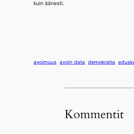
kuin äänesti.
avoimuus
avoin data
demokratia
edusk
Kommentit