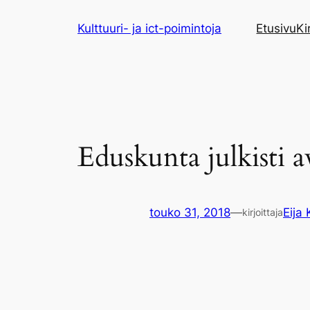
Siirry
Kulttuuri- ja ict-poimintoja
Etusivu
Ki
sisältöön
Eduskunta julkisti 
touko 31, 2018
—
Eija 
kirjoittaja