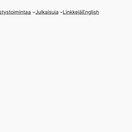
stystoimintaa
Julkaisuja
Linkkejä
English