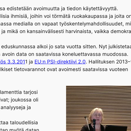
a edistetään avoimuutta ja tiedon käytettävyyttä.
ia ihmisiä, joihin voi törmätä ruokakaupassa ja joita o
assa medialla on vapaat työskentelymahdollisuudet, m
ja mikä on kansainvälisesti harvinaista, vaikka demokra
eduskunnassa alkoi jo sata vuotta sitten. Nyt julkisteta
sa avoin data on saatavissa koneluettavassa muodossa.
tös 3.3.201
1 ja
EU:n PSI-direktiivi 2.0
. Hallituksen 2013–
julkiset tietovarannot ovat avoimesti saatavissa vuoteen
lamenttia tarjosi
ivat; joukossa oli
 analyyseja ja
aa taloudellisia
atan myötä datan