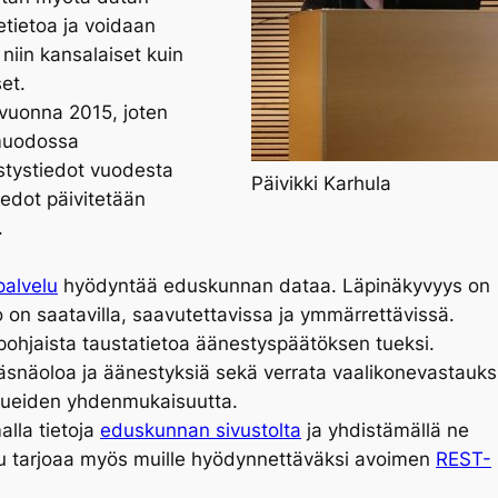
etietoa ja voidaan
 niin kansalaiset kuin
set.
 vuonna 2015, joten
-muodossa
estystiedot vuodesta
Päivikki Karhula
edot päivitetään
.
palvelu
hyödyntää eduskunnan dataa. Läpinäkyvyys on
o on saatavilla, saavutettavissa ja ymmärrettävissä.
apohjaista taustatietoa äänestyspäätöksen tueksi.
äsnäoloa ja äänestyksiä sekä verrata vaalikonevastauks
uolueiden yhdenmukaisuutta.
alla tietoja
eduskunnan sivustolta
ja yhdistämällä ne
velu tarjoaa myös muille hyödynnettäväksi avoimen
REST-