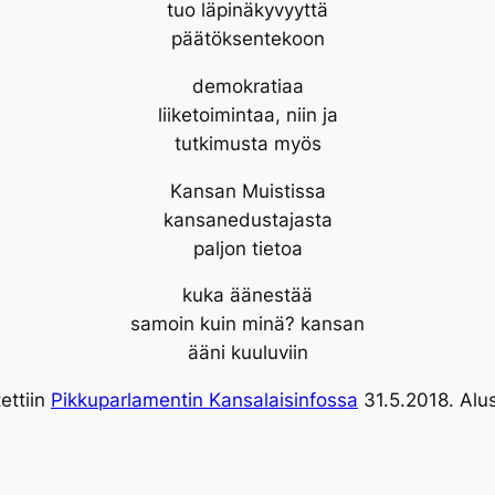
tuo läpinäkyvyyttä
päätöksentekoon
demokratiaa
liiketoimintaa, niin ja
tutkimusta myös
Kansan Muistissa
kansanedustajasta
paljon tietoa
kuka äänestää
samoin kuin minä? kansan
ääni kuuluviin
tettiin
Pikkuparlamentin Kansalaisinfossa
31.5.2018. Alu