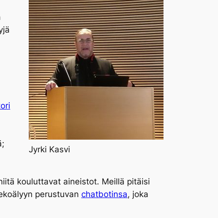
a
yjä
.
ori
ä;
Jyrki Kasvi
tä kouluttavat aineistot. Meillä pitäisi
 tekoälyyn perustuvan
chatbotinsa
, joka