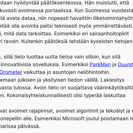
idaan hyödyntää päätöksenteossa. Hän muistutti, että
atkuvasti avoimessa portaalissa. Kun Suomessa vuodest
stä avata dataa, niin nopeasti havaittiin liiketoimintahyöt
pitää olla avointa paitsi teknisesti myös ymmärrettävästi
, mitä data tarkoittaa. Esimerkiksi eri sairaanhoitopiirit
eri tavoin. Kuitenkin päätöksiä tehdään kyseisten tietojen
illä tieto tuottaa uutta tietoa vain silloin, kun sitä
 innovatiivisia sovelluksia. Esimerkiksi
ParkMan
ja
Duunit
Orometer
vaikuttaa jo asuntojen neliöhintoihin.
aan julkisen ja yksityisen tiedon välillä. Lakiesitys
vasta tulossa. Avoin tieto on suojattava väärinkäytöksilt
n. Kokonaisyhteiskunnallisesti olisi typerää laskuttaa
avoimet rajapinnat, avoimet algoritmit ja tekoälyt ja nii
konepellin alle. Esimerkiksi Microsoft joutui poistamaan
o parissa päivässä.