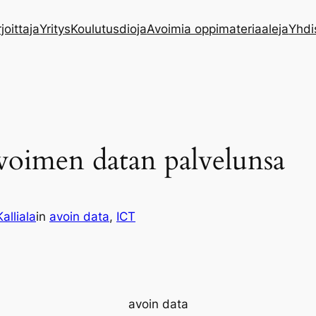
rjoittaja
Yritys
Koulutusdioja
Avoimia oppimateriaaleja
Yhdi
avoimen datan palvelunsa
Kalliala
in
avoin data
, 
ICT
avoin data