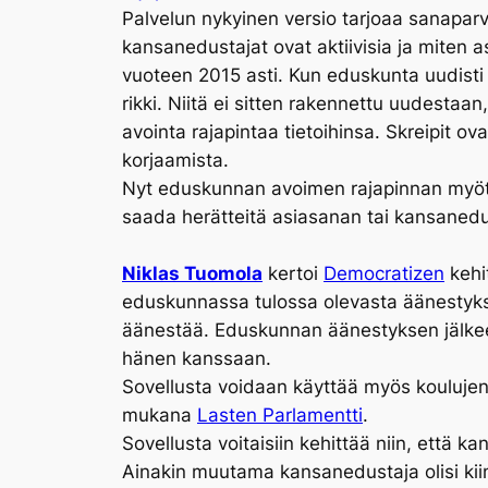
Palvelun nykyinen versio tarjoaa sanaparvi
kansanedustajat ovat aktiivisia ja miten a
vuoteen 2015 asti. Kun eduskunta uudisti 
rikki. Niitä ei sitten rakennettu uudestaa
avointa rajapintaa tietoihinsa. Skreipit ov
korjaamista.
Nyt eduskunnan avoimen rajapinnan myötä K
saada herätteitä asiasanan tai kansanedu
Niklas Tuomola
kertoi
Democratizen
kehi
eduskunnassa tulossa olevasta äänestykses
äänestää. Eduskunnan äänestyksen jälkee
hänen kanssaan.
Sovellusta voidaan käyttää myös kouluje
mukana
Lasten Parlamentti
.
Sovellusta voitaisiin kehittää niin, ett
Ainakin muutama kansanedustaja olisi kii