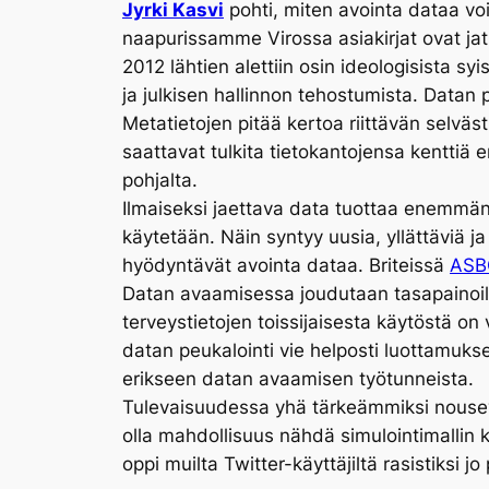
Jyrki Kasvi
pohti, miten avointa dataa vo
naapurissamme Virossa asiakirjat ovat j
2012 lähtien alettiin osin ideologisista syi
ja julkisen hallinnon tehostumista. Datan 
Metatietojen pitää kertoa riittävän selvästi
saattavat tulkita tietokantojensa kenttiä 
pohjalta.
Ilmaiseksi jaettava data tuottaa enemmän, s
käytetään. Näin syntyy uusia, yllättäviä ja
hyödyntävät avointa dataa. Briteissä
ASB
Datan avaamisessa joudutaan tasapainoilem
terveystietojen toissijaisesta käytöstä on 
datan peukalointi vie helposti luottamukse
erikseen datan avaamisen työtunneista.
Tulevaisuudessa yhä tärkeämmiksi nousevat 
olla mahdollisuus nähdä simulointimallin 
oppi muilta Twitter-käyttäjiltä rasistiksi j