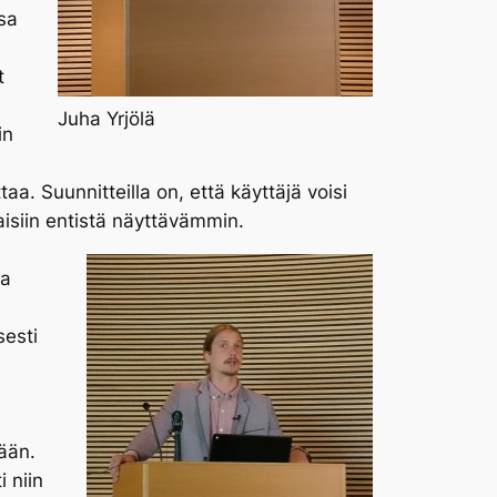
ssa
t
Juha Yrjölä
in
. Suunnitteilla on, että käyttäjä voisi
isiin entistä näyttävämmin.
aa
esti
ään.
 niin