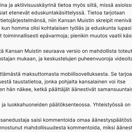
na ja aktiivisuuskäyrinä tietoa myös siitä, missä asiois
siat etenevät eduskuntakäsittelyssä. Tietoa tarjotaan
tietojärjestelmänsä, niin Kansan Muistin skreipit menivä
n, kun homma olisi kohtalaisen työläs ja eduskunta lupasi
at toiminnallisesti epävarmoja; pienikin muutos vaatii käs
ansan Muistin seuraava versio on mahdollista toteuttaa
stajan mukaan, ja keskustelujen puheenvuoroja videoita
ttämästä maksuttomasta mobiilisovelluksesta. Se tarjo
tä taustatietoa, jonka pohjalta kansalainen voi itse
n hän näkee, ketkä päättäjät äänestivät samansuuntais
n ja luokkahuoneiden päätöksenteossa. Yhteistyössä on
ä kansanedustaja saisi kommentoida omaa äänestyspäätöst
nnostunut mahdollisuudesta kommentoida, miksi äänesti