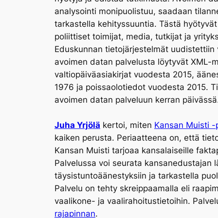
analysointi monipuolistuu, saadaan tilann
tarkastella kehityssuuntia. Tästä hyötyvät
poliittiset toimijat, media, tutkijat ja yrityk
Eduskunnan tietojärjestelmät uudistettiin
avoimen datan palvelusta löytyvät XML
valtiopäiväasiakirjat vuodesta 2015, ään
1976 ja poissaolotiedot vuodesta 2015. Ti
avoimen datan palveluun kerran päivässä
Juha Yrjölä
kertoi, miten
Kansan Muisti -
kaiken perusta. Periaatteena on, että tiet
Kansan Muisti tarjoaa kansalaiseille fakt
Palvelussa voi seurata kansanedustajan l
täysistuntoäänestyksiin ja tarkastella p
Palvelu on tehty skreippaamalla eli raapim
vaalikone- ja vaalirahoitustietoihin. Pal
rajapinnan
.