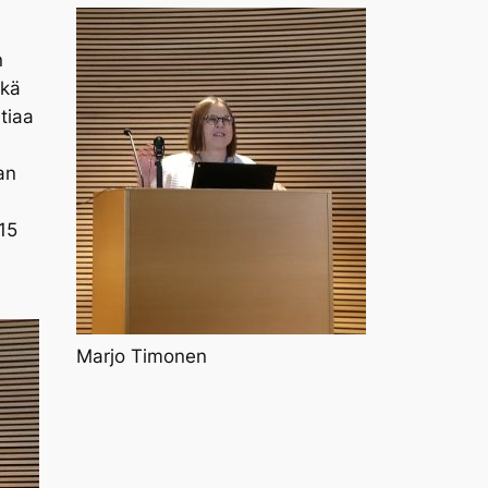
n
ikä
tiaa
an
15
Marjo Timonen