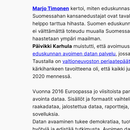
Marjo Timonen
kertoi, miten eduskunnass
Suomessahan kansanedustajat ovat tavallis
helppo tarttua hihasta. Suomen eduskunn
ei välttämättä toteudu muualla Suomessa 
haastetaan ympäri maailman.
Päivikki Karhula
muistutti, että avoimuus 
eduskunnan avoimen datan palvelu
, jos
Taustalla on
valtioneuvoston periaatepää
kärkihankeen tavoitteena oli, että kaikki 
2020 mennessä.
Vuonna 2016 Euroopassa jo viisitoista par
avointa dataa. Sisällöt ja formaatit vaihtel
raakadataa, jalostettua dataa, raportteja,
sovelluksia.
Datan avaaminen tukee demokratiaa, tuott
hyötyjä ja edistää tutkimusta. Avoimen d