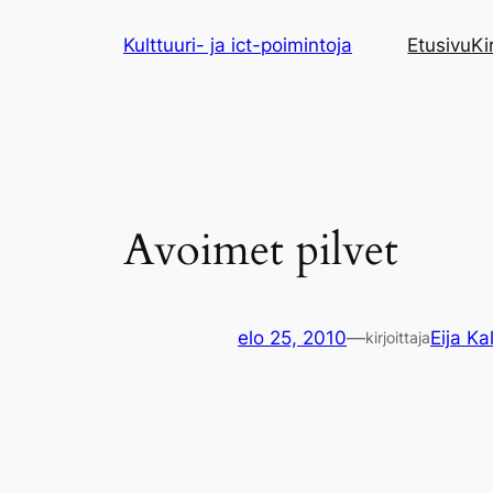
Siirry
Kulttuuri- ja ict-poimintoja
Etusivu
Ki
sisältöön
Avoimet pilvet
elo 25, 2010
—
Eija Kal
kirjoittaja