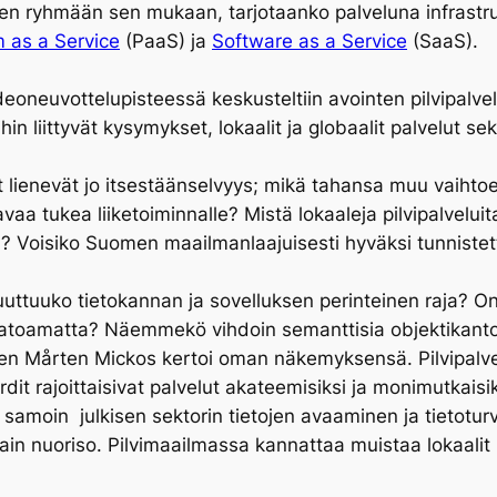
en ryhmään sen mukaan, tarjotaanko palveluna infrastruk
m as a Service
(PaaS) ja
Software as a Service
(SaaS).
oneuvottelupisteessä keskusteltiin avointen pilvipalvel
hin liittyvät kysymykset, lokaalit ja globaalit palvelut se
velut lienevät jo itsestäänselvyys; mikä tahansa muu vai
vaa tukea liiketoiminnalle? Mistä lokaaleja pilvipalvelu
a? Voisiko Suomen maailmanlaajuisesti hyväksi tunniste
 Muuttuuko tietokannan ja sovelluksen perinteinen raja
atoamatta? Näemmekö vihdoin semanttisia objektikantoj
 Mårten Mickos kertoi oman näkemyksensä. Pilvipalvelut
it rajoittaisivat palvelut akateemisiksi ja monimutkaisi
, samoin julkisen sektorin tietojen avaaminen ja tietotu
ain nuoriso. Pilvimaailmassa kannattaa muistaa lokaalit 