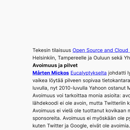
Tekesin tilaisuus
Open Source and Cloud
Helsinkiin, Tampereelle ja Ouluun sekä Yhdy
Avoimuus ja pilvet
Mårten Mickos
Eucalyptykselta
johdatti 
vaikea löytää pilveen sopivaa tietokanta
luvulla, nyt 2010-luvulla Yahoon ostanut 
Avoimuus voi tarkoittaa monia asioita: avo
lähdekoodi ei ole avoin, mutta Twitteriin ki
Avoimuus ei vielä ole tuottanut kovikaan
sponsoreita. Avoimuus ei myöskään ole py
kuten Twitter ja Google, eivät ole avoimia