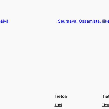
päivä
Seuraava:
Osaamista, liik
Tietoa
Tie
Tiimi
Tiet