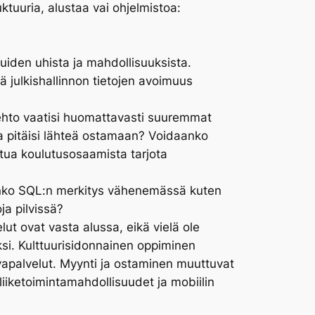
tuuria, alustaa vai ohjelmistoa:
uiden uhista ja mahdollisuuksista.
kä julkishallinnon tietojen avoimuus
htoehto vaatisi huomattavasti suuremmat
ita pitäisi lähteä ostamaan? Voidaanko
ttua koulutusosaamista tarjota
? Onko SQL:n merkitys vähenemässä kuten
a pilvissä?
 ovat vasta alussa, eikä vielä ole
ksi. Kulttuurisidonnainen oppiminen
rvapalvelut. Myynti ja ostaminen muuttuvat
liiketoimintamahdollisuudet ja mobiilin