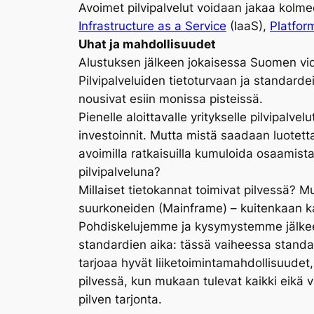
Avoimet pilvipalvelut voidaan jakaa kolme
Infrastructure as a Service
(IaaS),
Platfor
Uhat ja mahdollisuudet
Alustuksen jälkeen jokaisessa Suomen vide
Pilvipalveluiden tietoturvaan ja standardei
nousivat esiin monissa pisteissä.
Pienelle aloittavalle yritykselle pilvipal
investoinnit. Mutta mistä saadaan luotetta
avoimilla ratkaisuilla kumuloida osaamist
pilvipalveluna?
Millaiset tietokannat toimivat pilvessä?
suurkoneiden (Mainframe) – kuitenkaan k
Pohdiskelujemme ja kysymystemme jälkeen
standardien aika: tässä vaiheessa standard
tarjoaa hyvät liiketoimintamahdollisuudet
pilvessä, kun mukaan tulevat kaikki eikä v
pilven tarjonta.