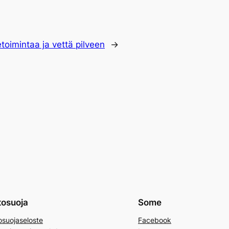
etoimintaa ja vettä pilveen
→
tosuoja
Some
osuojaseloste
Facebook