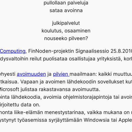
pullollaan palveluja
sataa avoinna
julkipalvelut
koulutus, osaaminen
nouseeko pilveen?
 Computing
, FinNoden-projektin Signaalisessio 25.8.201
svaltoihin reilut puolisataa osallistujaa yrityksistä, kor
lyhyesti
avoimuuden
ja
pilvien
maailmaan: kaikki muuttuu,
ratkaisua. Vapaan ja avoimen lähdekoodin sovellukset k
Microsoft julistaa rakastavansa avoimuutta.
inta lähdekoodia, avoimia ohjelmistorajapintoja tai avoi
rjoitettu data on.
 monta liike-elämän menestystarinaa, vaikka mukana on m
stynyt työasemissa syrjäyttämään Windowsia tai Applea
.