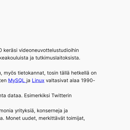
0 keräsi videoneuvottelustudioihin
keakouluista ja tutkimuslaitoksista.
 myös tietokannat, tosin tällä hetkellä on
uten
MySQL
ja
Linux
valtasivat alaa 1990-
nta dataa. Esimerkiksi Twitterin
onia yrityksiä, konserneja ja
. Monet uudet, merkittävät toimijat,