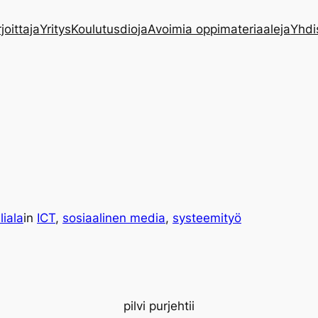
rjoittaja
Yritys
Koulutusdioja
Avoimia oppimateriaaleja
Yhdi
liala
in
ICT
, 
sosiaalinen media
, 
systeemityö
pilvi purjehtii