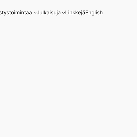
stystoimintaa
Julkaisuja
Linkkejä
English